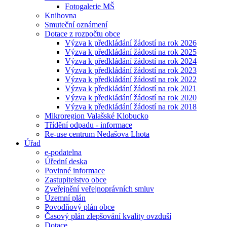
Fotogalerie MŠ
Knihovna
Smuteční oznámení
Dotace z rozpočtu obce
Výzva k předkládání žádostí na rok 2026
Výzva k předkládání žádostí na rok 2025
Výzva k předkládání žádostí na rok 2024
Výzva k předkládání žádostí na rok 2023
Výzva k předkládání žádostí na rok 2022
Výzva k předkládání žádostí na rok 2021
Výzva k předkládání žádostí na rok 2020
Výzva k předkládání žádostí na rok 2018
Mikroregion Valašské Klobucko
Třídění odpadu - informace
Re-use centrum Nedašova Lhota
Úřad
e-podatelna
Úřední deska
Povinné informace
Zastupitelstvo obce
Zveřejnění veřejnoprávních smluv
Územní plán
Povodňový plán obce
Časový plán zlepšování kvality ovzduší
Dotace