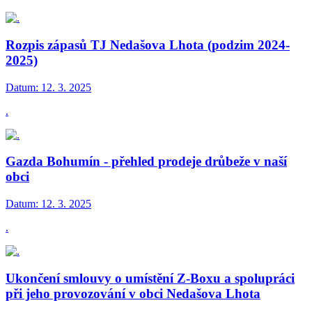
Rozpis zápasů TJ Nedašova Lhota (podzim 2024-
2025)
Datum:
12. 3. 2025
.
Gazda Bohumín - přehled prodeje drůbeže v naší
obci
Datum:
12. 3. 2025
.
Ukončení smlouvy o umístění Z-Boxu a spolupráci
při jeho provozování v obci Nedašova Lhota