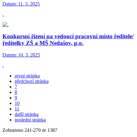
Datum:
11. 3. 2025
.
Konkursní řízení na vedoucí pracovní místo ředitele/
ředitelky ZŠ a MŠ Nedašov, p.o.
Datum:
10. 3. 2025
.
první stránka
předchozí stránka
7
8
9
10
11
další stránka
poslední stránka
Zobrazeno
241
-
270
ze 1387