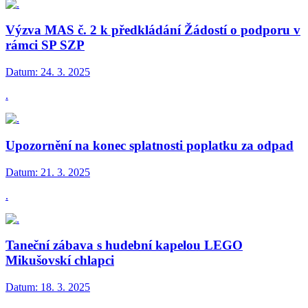
Výzva MAS č. 2 k předkládání Žádostí o podporu v
rámci SP SZP
Datum:
24. 3. 2025
.
Upozornění na konec splatnosti poplatku za odpad
Datum:
21. 3. 2025
.
Taneční zábava s hudební kapelou LEGO
Mikušovskí chlapci
Datum:
18. 3. 2025