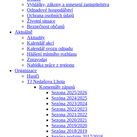
Vyhlášky, zákony a usnesení zastupitelstva
Odpadové hospodářství
Ochrana osobních údajů
Životní situace
Bezpečnost občanů
Aktuálně
Aktuality
Kalendář akcí
Kalendář svozu odpadu
Hlášení místního rozhlasu
Zpravodaj
Nabídka práce z regionu
Organizace
Hasiči
TJ Nedašova Lhota
Komentáře zápasů
Sezona 2025⁄2026
Sezóna 2024⁄2025
Sezóna 2023⁄2024
Sezona 2022⁄2023
Sezona 2021⁄2022
Sezona 2020⁄2021
Sezona 2019⁄2020
Sezóna 2018⁄2019
Sezóna podzim 2017⁄2018