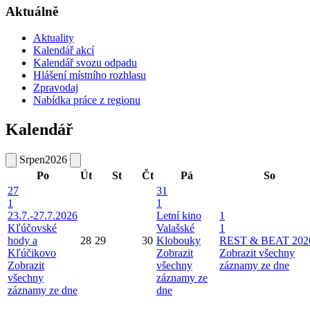
Aktuálně
Aktuality
Kalendář akcí
Kalendář svozu odpadu
Hlášení místního rozhlasu
Zpravodaj
Nabídka práce z regionu
Kalendář
Srpen
2026
Po
Út
St
Čt
Pá
So
27
31
1
1
23.7.-27.7.2026
Letní kino
1
Kľúčovské
Valašské
1
hody a
28
29
30
Klobouky
REST & BEAT 202
Kľúčikovo
Zobrazit
Zobrazit všechny
Zobrazit
všechny
záznamy ze dne
všechny
záznamy ze
záznamy ze dne
dne