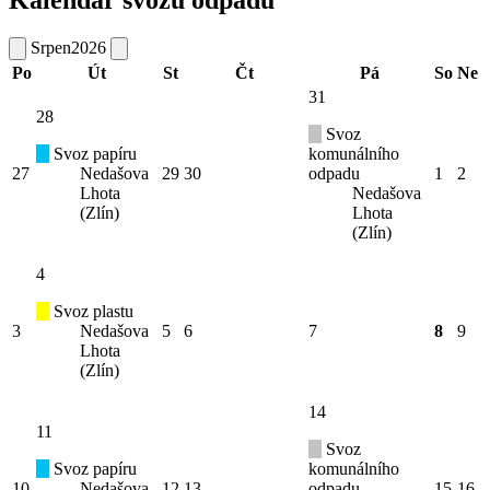
Srpen
2026
Po
Út
St
Čt
Pá
So
Ne
31
28
Svoz
Svoz papíru
komunálního
27
Nedašova
29
30
odpadu
1
2
Lhota
Nedašova
(Zlín)
Lhota
(Zlín)
4
Svoz plastu
3
Nedašova
5
6
7
8
9
Lhota
(Zlín)
14
11
Svoz
Svoz papíru
komunálního
10
Nedašova
12
13
odpadu
15
16