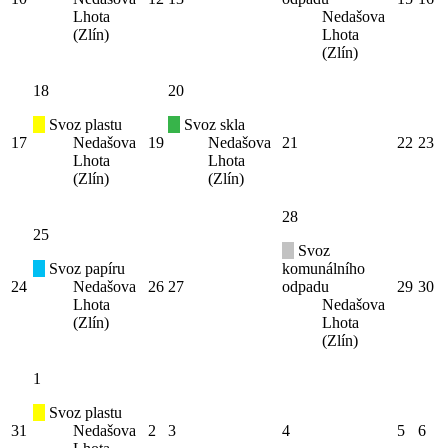
Lhota
Nedašova
(Zlín)
Lhota
(Zlín)
18
20
Svoz plastu
Svoz skla
17
Nedašova
19
Nedašova
21
22
23
Lhota
Lhota
(Zlín)
(Zlín)
28
25
Svoz
Svoz papíru
komunálního
24
Nedašova
26
27
odpadu
29
30
Lhota
Nedašova
(Zlín)
Lhota
(Zlín)
1
Svoz plastu
31
Nedašova
2
3
4
5
6