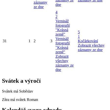
záznamy ze
záznamy ze dne
záznamy
dne
ze dne
4
2
Vernisáž
fotografií
"Krásná
5
země"
1
Vernisáž
31
1
2
3
Kočárkování
fotografií
Zobrazit všechny
"Krásná
záznamy ze dne
země"
Zobrazit
všechny
záznamy ze
dne
Svátek a výročí
Svátek má
Soběslav
Zítra má svátek
Roman
Kalendář svozu odpadu