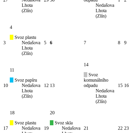
Lhota
Nedašova
(Zlín)
Lhota
(Zlín)
4
Svoz plastu
3
Nedašova
5
6
7
8
9
Lhota
(Zlín)
14
11
Svoz
Svoz papíru
komunálního
10
Nedašova
12
13
odpadu
15
16
Lhota
Nedašova
(Zlín)
Lhota
(Zlín)
18
20
Svoz plastu
Svoz skla
17
Nedašova
19
Nedašova
21
22
23