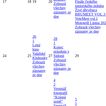
17
18
19
20
Finále českého
Zobrazit
juniorského poháru
všechny
Živé dřevěnice
záznamy ze
BRUMEET VOL.3 
dne
VeteMeet vol.1
Motogrill Lipina 20
Zobrazit všechny
záznamy ze dne
26
28
1
1
Letní
Konec
kino
prázdnin v
Valašské
24
25
27
Sidonii
29
Klobouky
Zobrazit
Zobrazit
všechny
všechny
záznamy ze
záznamy
dne
ze dne
4
2
Vernisáž
fotografií
"Krásná
5
země"
1
Vernisáž