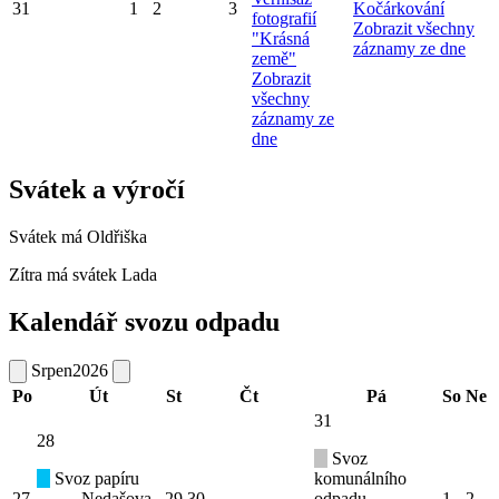
31
1
2
3
Kočárkování
fotografií
Zobrazit všechny
"Krásná
záznamy ze dne
země"
Zobrazit
všechny
záznamy ze
dne
Svátek a výročí
Svátek má
Oldřiška
Zítra má svátek
Lada
Kalendář svozu odpadu
Srpen
2026
Po
Út
St
Čt
Pá
So
Ne
31
28
Svoz
Svoz papíru
komunálního
27
Nedašova
29
30
odpadu
1
2