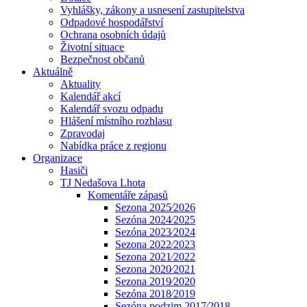
Vyhlášky, zákony a usnesení zastupitelstva
Odpadové hospodářství
Ochrana osobních údajů
Životní situace
Bezpečnost občanů
Aktuálně
Aktuality
Kalendář akcí
Kalendář svozu odpadu
Hlášení místního rozhlasu
Zpravodaj
Nabídka práce z regionu
Organizace
Hasiči
TJ Nedašova Lhota
Komentáře zápasů
Sezona 2025⁄2026
Sezóna 2024⁄2025
Sezóna 2023⁄2024
Sezona 2022⁄2023
Sezona 2021⁄2022
Sezona 2020⁄2021
Sezona 2019⁄2020
Sezóna 2018⁄2019
Sezóna podzim 2017⁄2018