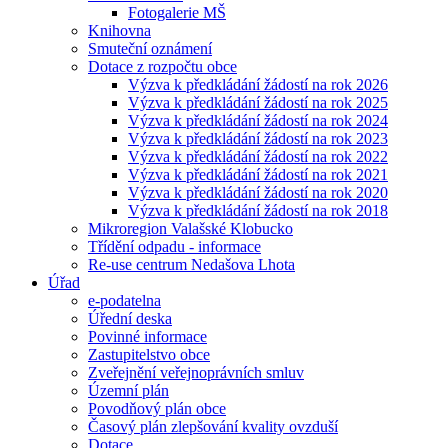
Fotogalerie MŠ
Knihovna
Smuteční oznámení
Dotace z rozpočtu obce
Výzva k předkládání žádostí na rok 2026
Výzva k předkládání žádostí na rok 2025
Výzva k předkládání žádostí na rok 2024
Výzva k předkládání žádostí na rok 2023
Výzva k předkládání žádostí na rok 2022
Výzva k předkládání žádostí na rok 2021
Výzva k předkládání žádostí na rok 2020
Výzva k předkládání žádostí na rok 2018
Mikroregion Valašské Klobucko
Třídění odpadu - informace
Re-use centrum Nedašova Lhota
Úřad
e-podatelna
Úřední deska
Povinné informace
Zastupitelstvo obce
Zveřejnění veřejnoprávních smluv
Územní plán
Povodňový plán obce
Časový plán zlepšování kvality ovzduší
Dotace