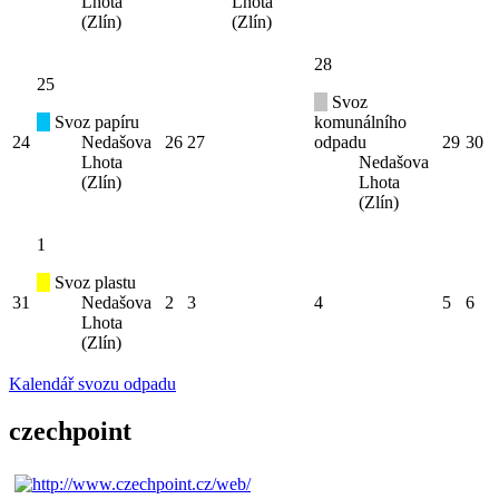
Lhota
Lhota
(Zlín)
(Zlín)
28
25
Svoz
Svoz papíru
komunálního
24
Nedašova
26
27
odpadu
29
30
Lhota
Nedašova
(Zlín)
Lhota
(Zlín)
1
Svoz plastu
31
Nedašova
2
3
4
5
6
Lhota
(Zlín)
Kalendář svozu odpadu
czechpoint