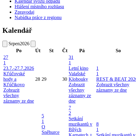
Kalendář svozu odpadu
Hlášení místního rozhlasu
Zpravodaj
Nabídka práce z regionu
Kalendář
Srpen
2026
Po
Út
St
Čt
Pá
So
27
31
1
1
23.7.-27.7.2026
Letní kino
1
Kľúčovské
Valašské
1
hody a
28
29
30
Klobouky
REST & BEAT 202
Kľúčikovo
Zobrazit
Zobrazit všechny
Zobrazit
všechny
záznamy ze dne
všechny
záznamy ze
záznamy ze dne
dne
7
2
5
Setkání
1
muzikantů v
8
O
Bílých
1
Sněhurce
Karpatech +
Setkání muzikantů v