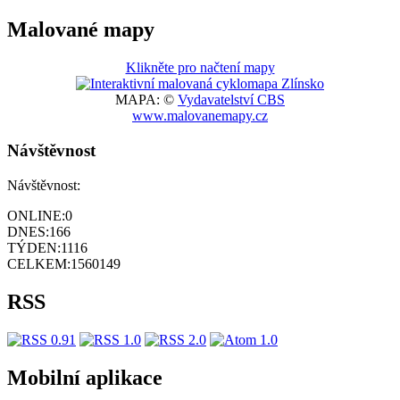
Malované mapy
Klikněte pro načtení mapy
MAPA: ©
Vydavatelství CBS
www.malovanemapy.cz
Návštěvnost
Návštěvnost:
ONLINE:
0
DNES:
166
TÝDEN:
1116
CELKEM:
1560149
RSS
Mobilní aplikace