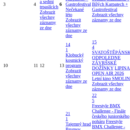
a sedmi
3
4
6
Gastrofestival
Bílých Karpatech +
trpaslících
Nečekané
Gastrofestival
Zobrazit
léto
Zobrazit všechny
všechny
Zobrazit
záznamy ze dne
záznamy
všechny
ze dne
záznamy ze
dne
15
14
4
1
SVATOŠTĚPÁNS
Klobucký
ODPOLEDNE
kosmický
ZÁVRŠSKÉ
10
11
12
13
program
DOŽÍNKY
LIPINA
Zobrazit
OPEN AIR 2026
všechny
Letní kino SMOLI
záznamy ze
Zobrazit všechny
dne
záznamy ze dne
22
5
Freestyle BMX
Challenge - Finále
21
českého juniorského
1
poháru
Freestyle
Tajemný hrad
BMX Challenge -
Brumov