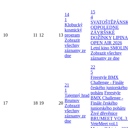
15
14
4
1
SVATOŠTĚPÁNS
Klobucký
ODPOLEDNE
kosmický
ZÁVRŠSKÉ
10
11
12
13
program
DOŽÍNKY
LIPINA
Zobrazit
OPEN AIR 2026
všechny
Letní kino SMOLI
záznamy ze
Zobrazit všechny
dne
záznamy ze dne
22
5
Freestyle BMX
Challenge - Finále
21
českého juniorského
1
poháru
Freestyle
Tajemný hrad
BMX Challenge -
Brumov
17
18
19
20
Finále českého
Zobrazit
juniorského poháru
všechny
Živé dřevěnice
záznamy ze
BRUMEET VOL.3 
dne
VeteMeet vol.1