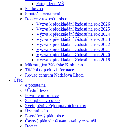
Fotogalerie MŠ
Knihovna
Smuteční oznámení
Dotace z rozpočtu obce
Výzva k předkládání žádostí na rok 2026
Výzva k předkládání žádostí na rok 2025
Výzva k předkládání žádostí na rok 2024
Výzva k předkládání žádostí na rok 2023
Výzva k předkládání žádostí na rok 2022
Výzva k předkládání žádostí na rok 2021
Výzva k předkládání žádostí na rok 2020
Výzva k předkládání žádostí na rok 2018
Mikroregion Valašské Klobucko
Třídění odpadu - informace
Re-use centrum Nedašova Lhota
Úřad
e-podatelna
Úřední deska
Povinné informace
Zastupitelstvo obce
Zveřejnění veřejnoprávních smluv
Územní plán
Povodňový plán obce
Časový plán zlepšování kvality ovzduší
Dotace