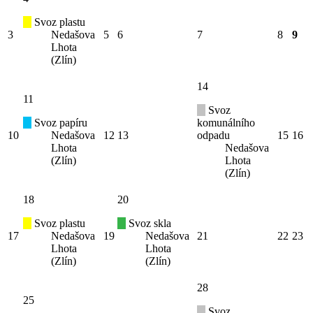
Svoz plastu
3
Nedašova
5
6
7
8
9
Lhota
(Zlín)
14
11
Svoz
Svoz papíru
komunálního
10
Nedašova
12
13
odpadu
15
16
Lhota
Nedašova
(Zlín)
Lhota
(Zlín)
18
20
Svoz plastu
Svoz skla
17
Nedašova
19
Nedašova
21
22
23
Lhota
Lhota
(Zlín)
(Zlín)
28
25
Svoz