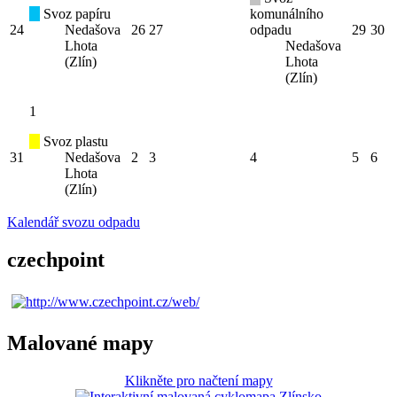
Svoz papíru
komunálního
24
Nedašova
26
27
odpadu
29
30
Lhota
Nedašova
(Zlín)
Lhota
(Zlín)
1
Svoz plastu
31
Nedašova
2
3
4
5
6
Lhota
(Zlín)
Kalendář svozu odpadu
czechpoint
Malované mapy
Klikněte pro načtení mapy