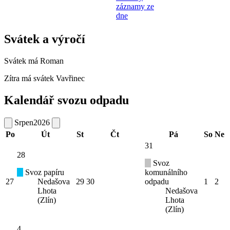
záznamy ze
dne
Svátek a výročí
Svátek má
Roman
Zítra má svátek
Vavřinec
Kalendář svozu odpadu
Srpen
2026
Po
Út
St
Čt
Pá
So
Ne
31
28
Svoz
Svoz papíru
komunálního
27
Nedašova
29
30
odpadu
1
2
Lhota
Nedašova
(Zlín)
Lhota
(Zlín)
4