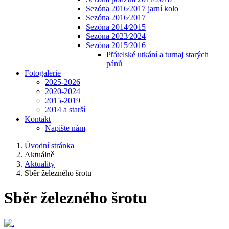
Sezóna 2016⁄2017 jarní kolo
Sezóna 2016⁄2017
Sezóna 2014⁄2015
Sezóna 2023⁄2024
Sezóna 2015⁄2016
Přátelské utkání a turnaj starých
pánů
Fotogalerie
2025-2026
2020-2024
2015-2019
2014 a starší
Kontakt
Napište nám
Úvodní stránka
Aktuálně
Aktuality
Sběr železného šrotu
Sběr železného šrotu