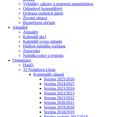
Vyhlášky, zákony a usnesení zastupitelstva
Odpadové hospodářství
Ochrana osobních údajů
Životní situace
Bezpečnost občanů
Aktuálně
Aktuality
Kalendář akcí
Kalendář svozu odpadu
Hlášení místního rozhlasu
Zpravodaj
Nabídka práce z regionu
Organizace
Hasiči
TJ Nedašova Lhota
Komentáře zápasů
Sezona 2025⁄2026
Sezóna 2024⁄2025
Sezóna 2023⁄2024
Sezona 2022⁄2023
Sezona 2021⁄2022
Sezona 2020⁄2021
Sezona 2019⁄2020
Sezóna 2018⁄2019
Sezóna podzim 2017⁄2018