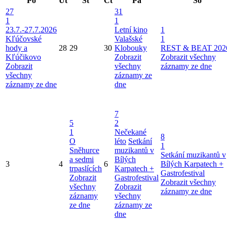
Po
Út
St
Čt
Pá
So
27
31
1
1
23.7.-27.7.2026
Letní kino
1
Kľúčovské
Valašské
1
hody a
28
29
30
Klobouky
REST & BEAT 202
Kľúčikovo
Zobrazit
Zobrazit všechny
Zobrazit
všechny
záznamy ze dne
všechny
záznamy ze
záznamy ze dne
dne
7
5
2
1
Nečekané
8
O
léto
Setkání
1
Sněhurce
muzikantů v
Setkání muzikantů v
a sedmi
Bílých
3
4
6
Bílých Karpatech +
trpaslících
Karpatech +
Gastrofestival
Zobrazit
Gastrofestival
Zobrazit všechny
všechny
Zobrazit
záznamy ze dne
záznamy
všechny
ze dne
záznamy ze
dne