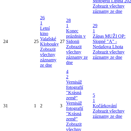
Motogrill Lipina 20
Zobrazit všechny
záznamy ze dne
26
28
1
1
29
Letní
Konec
1
kino
prázdnin v
Zápas MUŽI OP:
Valašské
24
25
27
Sidonii
Slopné "A" -
Klobouky
Zobrazit
Nedašova Lhota
Zobrazit
všechny
Zobrazit všechny
všechny
záznamy ze
záznamy ze dne
záznamy
dne
ze dne
4
2
Vernisáž
fotografií
"Krásná
5
země"
1
Vernisáž
31
1
2
3
Kočárkování
fotografií
Zobrazit všechny
"Krásná
záznamy ze dne
země"
Zobrazit
všechny