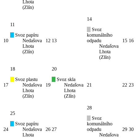
Lhota
(Zlín)
14
11
Svoz
Svoz papíru
komunálního
10
Nedašova
12
13
odpadu
15
16
Lhota
Nedašova
(Zlín)
Lhota
(Zlín)
18
20
Svoz plastu
Svoz skla
17
Nedašova
19
Nedašova
21
22
23
Lhota
Lhota
(Zlín)
(Zlín)
28
25
Svoz
Svoz papíru
komunálního
24
Nedašova
26
27
odpadu
29
30
Lhota
Nedašova