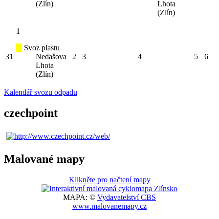
(Zlín)
Lhota
(Zlín)
1
Svoz plastu
31
Nedašova
2
3
4
5
6
Lhota
(Zlín)
Kalendář svozu odpadu
czechpoint
Malované mapy
Klikněte pro načtení mapy
MAPA: ©
Vydavatelství CBS
www.malovanemapy.cz