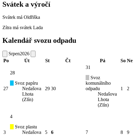
Svátek a výročí
Svátek má
Oldřiška
Zítra má svátek
Lada
Kalendář svozu odpadu
Srpen
2026
Po
Út
St
Čt
Pá
So
Ne
31
28
Svoz
Svoz papíru
komunálního
27
Nedašova
29
30
odpadu
1
2
Lhota
Nedašova
(Zlín)
Lhota
(Zlín)
4
Svoz plastu
3
Nedašova
5
6
7
8
9