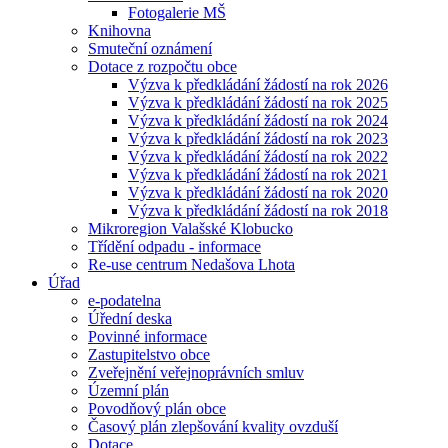
Fotogalerie MŠ
Knihovna
Smuteční oznámení
Dotace z rozpočtu obce
Výzva k předkládání žádostí na rok 2026
Výzva k předkládání žádostí na rok 2025
Výzva k předkládání žádostí na rok 2024
Výzva k předkládání žádostí na rok 2023
Výzva k předkládání žádostí na rok 2022
Výzva k předkládání žádostí na rok 2021
Výzva k předkládání žádostí na rok 2020
Výzva k předkládání žádostí na rok 2018
Mikroregion Valašské Klobucko
Třídění odpadu - informace
Re-use centrum Nedašova Lhota
Úřad
e-podatelna
Úřední deska
Povinné informace
Zastupitelstvo obce
Zveřejnění veřejnoprávních smluv
Územní plán
Povodňový plán obce
Časový plán zlepšování kvality ovzduší
Dotace