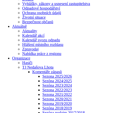
Vyhlášky, zákony a usnesení zastupitelstva
Odpadové hospodářství
Ochrana osobních údajů
Životní situace
Bezpečnost občanů
Aktuálně
Aktuality
Kalendář akcí
Kalendář svozu odpadu
Hlášení místního rozhlasu
Zpravodaj
Nabídka práce z regionu
Organizace
Hasiči
TJ Nedašova Lhota
Komentáře zápasů
Sezona 2025⁄2026
Sezóna 2024⁄2025
Sezóna 2023⁄2024
Sezona 2022⁄2023
Sezona 2021⁄2022
Sezona 2020⁄2021
Sezona 2019⁄2020
Sezóna 2018⁄2019
Sezóna podzim 2017⁄2018