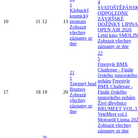
4
1
SVATOŠTĚPÁNS
Klobucký
ODPOLEDNE
kosmický
ZÁVRŠSKÉ
10
11
12
13
program
DOŽÍNKY
LIPINA
Zobrazit
OPEN AIR 2026
všechny
Letní kino SMOLI
záznamy ze
Zobrazit všechny
dne
záznamy ze dne
22
5
Freestyle BMX
Challenge - Finále
21
českého juniorského
1
poháru
Freestyle
Tajemný hrad
BMX Challenge -
Brumov
17
18
19
20
Finále českého
Zobrazit
juniorského poháru
všechny
Živé dřevěnice
záznamy ze
BRUMEET VOL.3 
dne
VeteMeet vol.1
Motogrill Lipina 20
Zobrazit všechny
záznamy ze dne
26