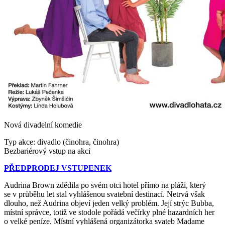
Nová divadelní komedie
Typ akce: divadlo (činohra, činohra)
Bezbariérový vstup na akci
PŘEDPRODEJ VSTUPENEK
Audrina Brown zdědila po svém otci hotel přímo na pláži, který
se v průběhu let stal vyhlášenou svatební destinací. Netrvá však
dlouho, než Audrina objeví jeden velký problém. Její strýc Bubba,
místní správce, totiž ve stodole pořádá večírky plné hazardních her
o velké peníze. Místní vyhlášená organizátorka svateb Madame