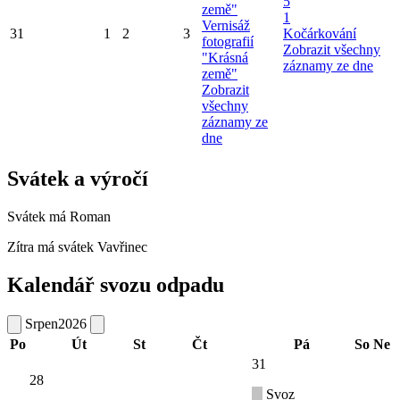
5
země"
1
Vernisáž
31
1
2
3
Kočárkování
fotografií
Zobrazit všechny
"Krásná
záznamy ze dne
země"
Zobrazit
všechny
záznamy ze
dne
Svátek a výročí
Svátek má
Roman
Zítra má svátek
Vavřinec
Kalendář svozu odpadu
Srpen
2026
Po
Út
St
Čt
Pá
So
Ne
31
28
Svoz