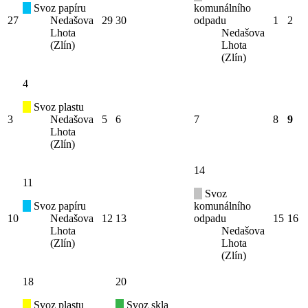
Svoz papíru
komunálního
27
Nedašova
29
30
odpadu
1
2
Lhota
Nedašova
(Zlín)
Lhota
(Zlín)
4
Svoz plastu
3
Nedašova
5
6
7
8
9
Lhota
(Zlín)
14
11
Svoz
Svoz papíru
komunálního
10
Nedašova
12
13
odpadu
15
16
Lhota
Nedašova
(Zlín)
Lhota
(Zlín)
18
20
Svoz plastu
Svoz skla