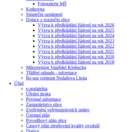
Fotogalerie MŠ
Knihovna
Smuteční oznámení
Dotace z rozpočtu obce
Výzva k předkládání žádostí na rok 2026
Výzva k předkládání žádostí na rok 2025
Výzva k předkládání žádostí na rok 2024
Výzva k předkládání žádostí na rok 2023
Výzva k předkládání žádostí na rok 2022
Výzva k předkládání žádostí na rok 2021
Výzva k předkládání žádostí na rok 2020
Výzva k předkládání žádostí na rok 2018
Mikroregion Valašské Klobucko
Třídění odpadu - informace
Re-use centrum Nedašova Lhota
Úřad
e-podatelna
Úřední deska
Povinné informace
Zastupitelstvo obce
Zveřejnění veřejnoprávních smluv
Územní plán
Povodňový plán obce
Časový plán zlepšování kvality ovzduší
Dotace