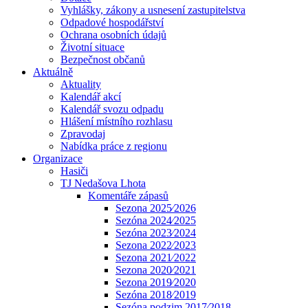
Vyhlášky, zákony a usnesení zastupitelstva
Odpadové hospodářství
Ochrana osobních údajů
Životní situace
Bezpečnost občanů
Aktuálně
Aktuality
Kalendář akcí
Kalendář svozu odpadu
Hlášení místního rozhlasu
Zpravodaj
Nabídka práce z regionu
Organizace
Hasiči
TJ Nedašova Lhota
Komentáře zápasů
Sezona 2025⁄2026
Sezóna 2024⁄2025
Sezóna 2023⁄2024
Sezona 2022⁄2023
Sezona 2021⁄2022
Sezona 2020⁄2021
Sezona 2019⁄2020
Sezóna 2018⁄2019
Sezóna podzim 2017⁄2018