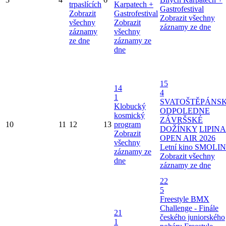
trpaslících
Karpatech +
Gastrofestival
Zobrazit
Gastrofestival
Zobrazit všechny
všechny
Zobrazit
záznamy ze dne
záznamy
všechny
ze dne
záznamy ze
dne
15
14
4
1
SVATOŠTĚPÁNS
Klobucký
ODPOLEDNE
kosmický
ZÁVRŠSKÉ
10
11
12
13
program
DOŽÍNKY
LIPINA
Zobrazit
OPEN AIR 2026
všechny
Letní kino SMOLI
záznamy ze
Zobrazit všechny
dne
záznamy ze dne
22
5
Freestyle BMX
Challenge - Finále
21
českého juniorského
1