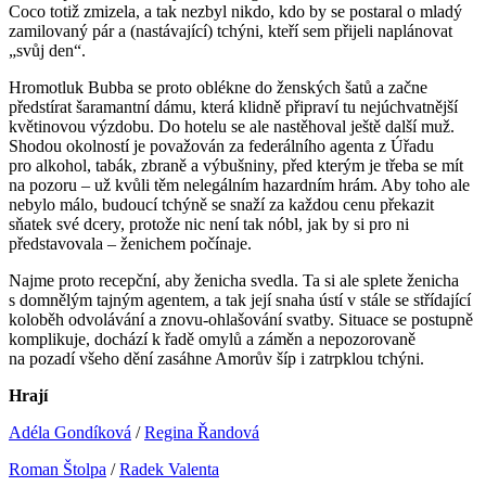
Coco totiž zmizela, a tak nezbyl nikdo, kdo by se postaral o mladý
zamilovaný pár a (nastávající) tchýni, kteří sem přijeli naplánovat
„svůj den“.
Hromotluk Bubba se proto oblékne do ženských šatů a začne
předstírat šaramantní dámu, která klidně připraví tu nejúchvatnější
květinovou výzdobu. Do hotelu se ale nastěhoval ještě další muž.
Shodou okolností je považován za federálního agenta z Úřadu
pro alkohol, tabák, zbraně a výbušniny, před kterým je třeba se mít
na pozoru – už kvůli těm nelegálním hazardním hrám. Aby toho ale
nebylo málo, budoucí tchýně se snaží za každou cenu překazit
sňatek své dcery, protože nic není tak nóbl, jak by si pro ni
představovala – ženichem počínaje.
Najme proto recepční, aby ženicha svedla. Ta si ale splete ženicha
s domnělým tajným agentem, a tak její snaha ústí v stále se střídající
koloběh odvolávání a znovu-ohlašování svatby. Situace se postupně
komplikuje, dochází k řadě omylů a záměn a nepozorovaně
na pozadí všeho dění zasáhne Amorův šíp i zatrpklou tchýni.
Hrají
Adéla Gondíková
/
Regina Řandová
Roman Štolpa
/
Radek Valenta