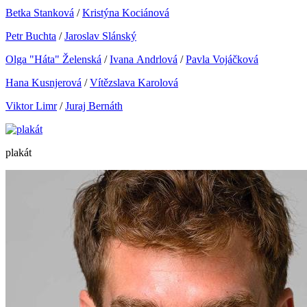
Betka Stanková
/
Kristýna Kociánová
Petr Buchta
/
Jaroslav Slánský
Olga "Háta" Želenská
/
Ivana Andrlová
/
Pavla Vojáčková
Hana Kusnjerová
/
Vítězslava Karolová
Viktor Limr
/
Juraj Bernáth
plakát