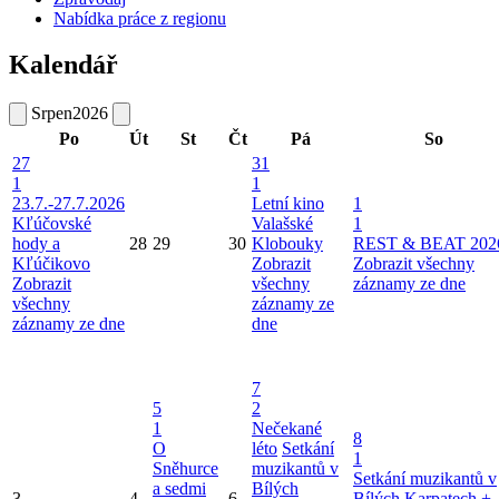
Nabídka práce z regionu
Kalendář
Srpen
2026
Po
Út
St
Čt
Pá
So
27
31
1
1
23.7.-27.7.2026
Letní kino
1
Kľúčovské
Valašské
1
hody a
28
29
30
Klobouky
REST & BEAT 202
Kľúčikovo
Zobrazit
Zobrazit všechny
Zobrazit
všechny
záznamy ze dne
všechny
záznamy ze
záznamy ze dne
dne
7
5
2
1
Nečekané
8
O
léto
Setkání
1
Sněhurce
muzikantů v
Setkání muzikantů v
a sedmi
Bílých
3
4
6
Bílých Karpatech +