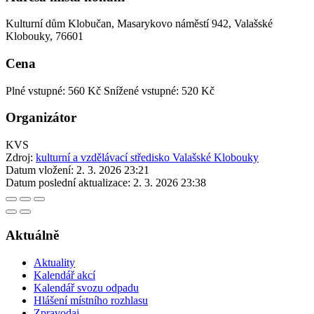
Kulturní dům Klobučan, Masarykovo náměstí 942, Valašské
Klobouky, 76601
Cena
Plné vstupné: 560 Kč
Snížené vstupné: 520 Kč
Organizátor
KVS
Zdroj:
kulturní a vzdělávací středisko Valašské Klobouky
Datum vložení:
2. 3. 2026 23:21
Datum poslední aktualizace:
2. 3. 2026 23:38
Aktuálně
Aktuality
Kalendář akcí
Kalendář svozu odpadu
Hlášení místního rozhlasu
Zpravodaj