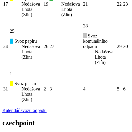
17
Nedašova
19
Nedašova
21
22
23
Lhota
Lhota
(Zlín)
(Zlín)
28
25
Svoz
Svoz papíru
komunálního
24
Nedašova
26
27
odpadu
29
30
Lhota
Nedašova
(Zlín)
Lhota
(Zlín)
1
Svoz plastu
31
Nedašova
2
3
4
5
6
Lhota
(Zlín)
Kalendář svozu odpadu
czechpoint