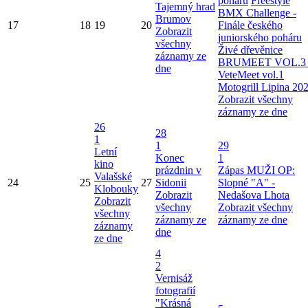
poháru
Freestyle
Tajemný hrad
BMX Challenge -
Brumov
17
18
19
20
Finále českého
Zobrazit
juniorského poháru
všechny
Živé dřevěnice
záznamy ze
BRUMEET VOL.3 
dne
VeteMeet vol.1
Motogrill Lipina 20
Zobrazit všechny
záznamy ze dne
26
28
1
1
29
Letní
Konec
1
kino
prázdnin v
Zápas MUŽI OP:
Valašské
24
25
27
Sidonii
Slopné "A" -
Klobouky
Zobrazit
Nedašova Lhota
Zobrazit
všechny
Zobrazit všechny
všechny
záznamy ze
záznamy ze dne
záznamy
dne
ze dne
4
2
Vernisáž
fotografií
"Krásná