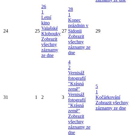
26
28
1
1
Letní
Konec
kino
prázdnin v
Valašské
24
25
27
Sidonii
29
Klobouky
Zobrazit
Zobrazit
všechny
všechny
záznamy ze
záznamy
dne
ze dne
4
2
Vernisáž
fotografií
"Krásná
5
země"
1
Vernisáž
31
1
2
3
Kočárkování
fotografií
Zobrazit všechny
"Krásná
záznamy ze dne
země"
Zobrazit
všechny
záznamy ze
dne