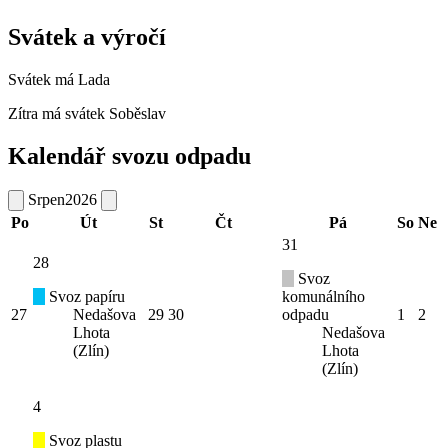
Svátek a výročí
Svátek má
Lada
Zítra má svátek
Soběslav
Kalendář svozu odpadu
Srpen
2026
Po
Út
St
Čt
Pá
So
Ne
31
28
Svoz
Svoz papíru
komunálního
27
Nedašova
29
30
odpadu
1
2
Lhota
Nedašova
(Zlín)
Lhota
(Zlín)
4
Svoz plastu