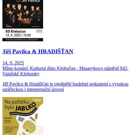
Jiří Pavlica & HRADIŠŤAN
14. 9. 2025
Místo konání:
Kulturní dům Klobučan - Masarykovo náměstí 942,
Valašské Klobouky
Jiří Pavlica & Hradišťan je ojedinělé hudební seskupení s vysokou
uměleckou i interpretační úrovní