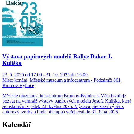
Výstava papírových modelů Rallye Dakar J.
Kulíška
23. 5. 2025 od 17:00 - 31. 10. 2025 do 16:00
Místo konání:
Městské muzeum a infocentrum - Podzámčí 861,
Brumov-Bylnice
Městské muzeum a infocentrum Brumov-Bylnice si Vás dovoluje
pozvat na vernisáž výstavy papírových modelů Josefa Kulíška, která
se uskuteční v pátek 23. května 2025. Výstava představí výběr z
autorovy tvorby a bude přístupná veřejnosti do 31. října 2025.
Kalendář