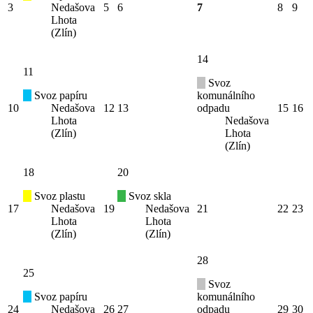
3
Nedašova
5
6
7
8
9
Lhota
(Zlín)
14
11
Svoz
Svoz papíru
komunálního
10
Nedašova
12
13
odpadu
15
16
Lhota
Nedašova
(Zlín)
Lhota
(Zlín)
18
20
Svoz plastu
Svoz skla
17
Nedašova
19
Nedašova
21
22
23
Lhota
Lhota
(Zlín)
(Zlín)
28
25
Svoz
Svoz papíru
komunálního
24
Nedašova
26
27
odpadu
29
30