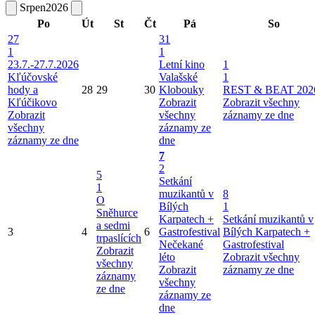
Srpen
2026
Po
Út
St
Čt
Pá
So
27
31
1
1
23.7.-27.7.2026
Letní kino
1
Kľúčovské
Valašské
1
hody a
28
29
30
Klobouky
REST & BEAT 202
Kľúčikovo
Zobrazit
Zobrazit všechny
Zobrazit
všechny
záznamy ze dne
všechny
záznamy ze
záznamy ze dne
dne
7
2
5
Setkání
1
muzikantů v
8
O
Bílých
1
Sněhurce
Karpatech +
Setkání muzikantů v
a sedmi
3
4
6
Gastrofestival
Bílých Karpatech +
trpaslících
Nečekané
Gastrofestival
Zobrazit
léto
Zobrazit všechny
všechny
Zobrazit
záznamy ze dne
záznamy
všechny
ze dne
záznamy ze
dne