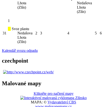
Lhota
Nedašova
(Zlín)
Lhota
(Zlín)
1
Svoz plastu
31
Nedašova
2
3
4
5
6
Lhota
(Zlín)
Kalendář svozu odpadu
czechpoint
Malované mapy
Klikněte pro načtení mapy
MAPA: ©
Vydavatelství CBS
www.malovanemapy.cz