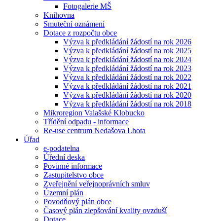
Fotogalerie MŠ
Knihovna
Smuteční oznámení
Dotace z rozpočtu obce
Výzva k předkládání žádostí na rok 2026
Výzva k předkládání žádostí na rok 2025
Výzva k předkládání žádostí na rok 2024
Výzva k předkládání žádostí na rok 2023
Výzva k předkládání žádostí na rok 2022
Výzva k předkládání žádostí na rok 2021
Výzva k předkládání žádostí na rok 2020
Výzva k předkládání žádostí na rok 2018
Mikroregion Valašské Klobucko
Třídění odpadu - informace
Re-use centrum Nedašova Lhota
Úřad
e-podatelna
Úřední deska
Povinné informace
Zastupitelstvo obce
Zveřejnění veřejnoprávních smluv
Územní plán
Povodňový plán obce
Časový plán zlepšování kvality ovzduší
Dotace