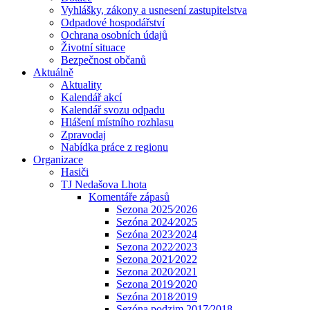
Vyhlášky, zákony a usnesení zastupitelstva
Odpadové hospodářství
Ochrana osobních údajů
Životní situace
Bezpečnost občanů
Aktuálně
Aktuality
Kalendář akcí
Kalendář svozu odpadu
Hlášení místního rozhlasu
Zpravodaj
Nabídka práce z regionu
Organizace
Hasiči
TJ Nedašova Lhota
Komentáře zápasů
Sezona 2025⁄2026
Sezóna 2024⁄2025
Sezóna 2023⁄2024
Sezona 2022⁄2023
Sezona 2021⁄2022
Sezona 2020⁄2021
Sezona 2019⁄2020
Sezóna 2018⁄2019
Sezóna podzim 2017⁄2018