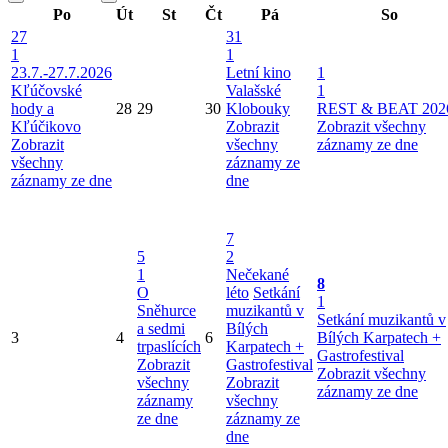
Po
Út
St
Čt
Pá
So
27
31
1
1
23.7.-27.7.2026
Letní kino
1
Kľúčovské
Valašské
1
hody a
28
29
30
Klobouky
REST & BEAT 202
Kľúčikovo
Zobrazit
Zobrazit všechny
Zobrazit
všechny
záznamy ze dne
všechny
záznamy ze
záznamy ze dne
dne
7
5
2
1
Nečekané
8
O
léto
Setkání
1
Sněhurce
muzikantů v
Setkání muzikantů v
a sedmi
Bílých
3
4
6
Bílých Karpatech +
trpaslících
Karpatech +
Gastrofestival
Zobrazit
Gastrofestival
Zobrazit všechny
všechny
Zobrazit
záznamy ze dne
záznamy
všechny
ze dne
záznamy ze
dne