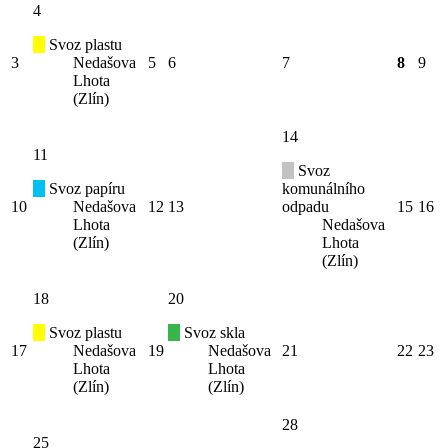
4
Svoz plastu
3
Nedašova
5
6
7
8
9
Lhota
(Zlín)
14
11
Svoz
Svoz papíru
komunálního
10
Nedašova
12
13
odpadu
15
16
Lhota
Nedašova
(Zlín)
Lhota
(Zlín)
18
20
Svoz plastu
Svoz skla
17
Nedašova
19
Nedašova
21
22
23
Lhota
Lhota
(Zlín)
(Zlín)
28
25