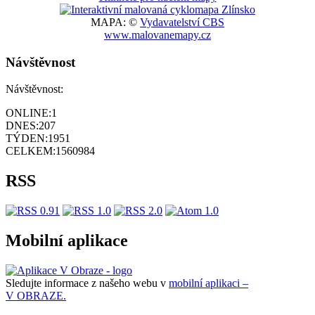
MAPA: ©
Vydavatelství CBS
www.malovanemapy.cz
Návštěvnost
Návštěvnost:
ONLINE:
1
DNES:
207
TÝDEN:
1951
CELKEM:
1560984
RSS
Mobilní aplikace
Sledujte informace z našeho webu v
mobilní aplikaci –
V OBRAZE.