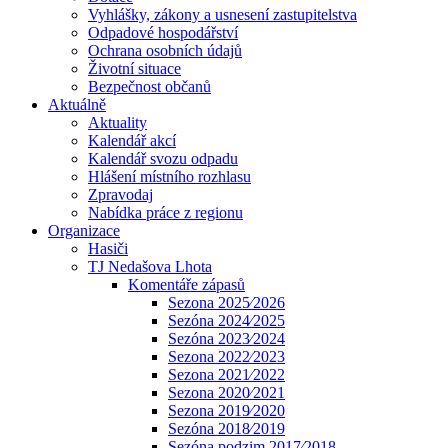
Vyhlášky, zákony a usnesení zastupitelstva
Odpadové hospodářství
Ochrana osobních údajů
Životní situace
Bezpečnost občanů
Aktuálně
Aktuality
Kalendář akcí
Kalendář svozu odpadu
Hlášení místního rozhlasu
Zpravodaj
Nabídka práce z regionu
Organizace
Hasiči
TJ Nedašova Lhota
Komentáře zápasů
Sezona 2025⁄2026
Sezóna 2024⁄2025
Sezóna 2023⁄2024
Sezona 2022⁄2023
Sezona 2021⁄2022
Sezona 2020⁄2021
Sezona 2019⁄2020
Sezóna 2018⁄2019
Sezóna podzim 2017⁄2018