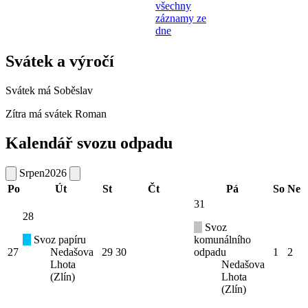
všechny
záznamy ze
dne
Svátek a výročí
Svátek má
Soběslav
Zítra má svátek
Roman
Kalendář svozu odpadu
Srpen
2026
Po
Út
St
Čt
Pá
So
Ne
31
28
Svoz
Svoz papíru
komunálního
27
Nedašova
29
30
odpadu
1
2
Lhota
Nedašova
(Zlín)
Lhota
(Zlín)