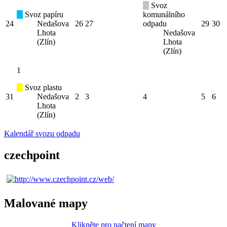
Svoz
Svoz papíru
komunálního
24
Nedašova
26
27
odpadu
29
30
Lhota
Nedašova
(Zlín)
Lhota
(Zlín)
1
Svoz plastu
31
Nedašova
2
3
4
5
6
Lhota
(Zlín)
Kalendář svozu odpadu
czechpoint
Malované mapy
Klikněte pro načtení mapy