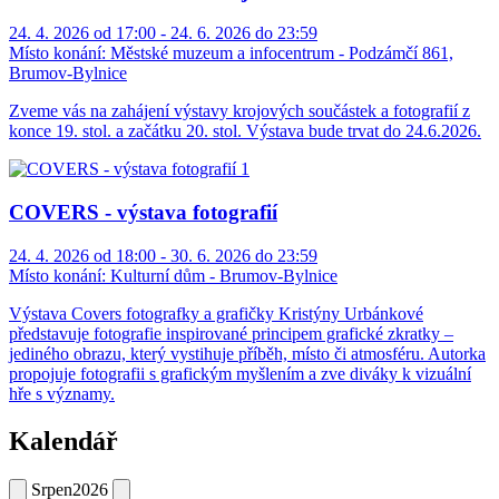
24. 4. 2026 od 17:00 - 24. 6. 2026 do 23:59
Místo konání:
Městské muzeum a infocentrum - Podzámčí 861,
Brumov-Bylnice
Zveme vás na zahájení výstavy krojových součástek a fotografií z
konce 19. stol. a začátku 20. stol. Výstava bude trvat do 24.6.2026.
COVERS - výstava fotografií
24. 4. 2026 od 18:00 - 30. 6. 2026 do 23:59
Místo konání:
Kulturní dům - Brumov-Bylnice
Výstava Covers fotografky a grafičky Kristýny Urbánkové
představuje fotografie inspirované principem grafické zkratky –
jediného obrazu, který vystihuje příběh, místo či atmosféru. Autorka
propojuje fotografii s grafickým myšlením a zve diváky k vizuální
hře s významy.
Kalendář
Srpen
2026