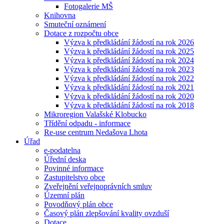
Fotogalerie MŠ
Knihovna
Smuteční oznámení
Dotace z rozpočtu obce
Výzva k předkládání žádostí na rok 2026
Výzva k předkládání žádostí na rok 2025
Výzva k předkládání žádostí na rok 2024
Výzva k předkládání žádostí na rok 2023
Výzva k předkládání žádostí na rok 2022
Výzva k předkládání žádostí na rok 2021
Výzva k předkládání žádostí na rok 2020
Výzva k předkládání žádostí na rok 2018
Mikroregion Valašské Klobucko
Třídění odpadu - informace
Re-use centrum Nedašova Lhota
Úřad
e-podatelna
Úřední deska
Povinné informace
Zastupitelstvo obce
Zveřejnění veřejnoprávních smluv
Územní plán
Povodňový plán obce
Časový plán zlepšování kvality ovzduší
Dotace