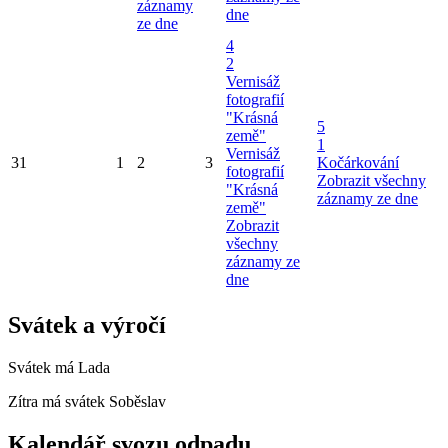
záznamy
dne
ze dne
4
2
Vernisáž
fotografií
"Krásná
5
země"
1
Vernisáž
31
1
2
3
Kočárkování
fotografií
Zobrazit všechny
"Krásná
záznamy ze dne
země"
Zobrazit
všechny
záznamy ze
dne
Svátek a výročí
Svátek má
Lada
Zítra má svátek
Soběslav
Kalendář svozu odpadu