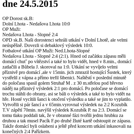
dne 24.5.2015
OP Dorost sk.B:
Dolní Lhota - Nedašova Lhota 10:0
OP Muži:
Nedašova Lhota - Slopné 2:4
OPD sk.B. Naši dorostenci sehráli utkání v Dolní Lhotě, ale velmi
neúspěšně. Dovezli si debaklový výsledek 10:0.
Fotbalové utkání OP Muži: Ned.Lhota-Slopné
Nedašova Lhota - Slopné 2:4 (2:1). Hned od začátku zápasu měli
domácí chutˇ po vítězství a také to bylo vidět, hned v 8.min., domácí
zatlačili a Bůbela J. skoroval na 1:0. Utkání se vyvíjelo velmi
příznivě pro domácí ,ale v 15min. jich zmrazil hostující Šustek, který
vystřelil z vápna a přímo trefil šibenici. Naštěstí v poslední minutě
do poločasu spasil golem Struhař M . z 30 m.střelou pod břevno
náděj na příznivý výsledek 2:1 pro domácí. Po poločase se domácí
trochu stáhli do obrany, asi se báli o výsledek a také to bylo vidět na
hře. Hosté vycítili šanci k otočení výsledku a také se jim to vyplatilo.
Vytvořili si pár šancí a v 65min.vyrovnal výsledek na 2:2 Kozubík
T.V zápětí 70min. navýšil výsledek Kozubík P. na 2:3. Domácí se
tomu tlaku poddali tak, že v obranné fázi tvořili jednu hrubku za
druhou a tak musel Pacík F.po druhé žluté kartě odstoupit ze zápasu.
Takže domácí byli oslabeni a ještě před koncem utkání inkasovali na
konečných 2:4 Pařízkem.