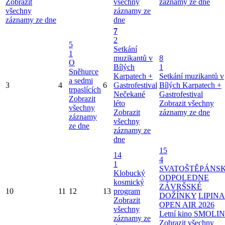
Zobrazit
všechny
záznamy ze dne
všechny
záznamy ze
záznamy ze dne
dne
7
2
5
Setkání
1
muzikantů v
8
O
Bílých
1
Sněhurce
Karpatech +
Setkání muzikantů v
a sedmi
3
4
6
Gastrofestival
Bílých Karpatech +
trpaslících
Nečekané
Gastrofestival
Zobrazit
léto
Zobrazit všechny
všechny
Zobrazit
záznamy ze dne
záznamy
všechny
ze dne
záznamy ze
dne
15
14
4
1
SVATOŠTĚPÁNS
Klobucký
ODPOLEDNE
kosmický
ZÁVRŠSKÉ
10
11
12
13
program
DOŽÍNKY
LIPINA
Zobrazit
OPEN AIR 2026
všechny
Letní kino SMOLI
záznamy ze
Zobrazit všechny