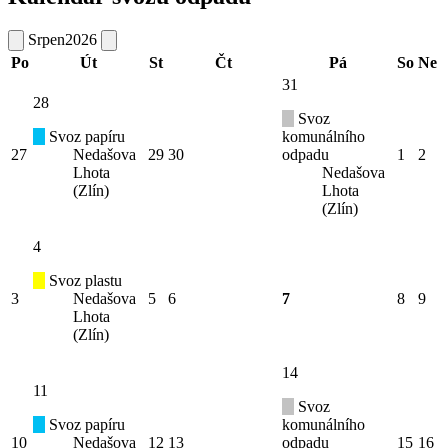
Srpen
2026
Po
Út
St
Čt
Pá
So
Ne
31
28
Svoz
Svoz papíru
komunálního
27
Nedašova
29
30
odpadu
1
2
Lhota
Nedašova
(Zlín)
Lhota
(Zlín)
4
Svoz plastu
3
Nedašova
5
6
7
8
9
Lhota
(Zlín)
14
11
Svoz
Svoz papíru
komunálního
10
Nedašova
12
13
odpadu
15
16