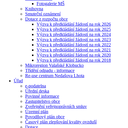
Fotogalerie MŠ
Knihovna
Smuteční oznámení
Dotace z rozpočtu obce
Výzva k předkládání žádostí na rok 2026
Výzva k předkládání žádostí na rok 2025
Výzva k předkládání žádostí na rok 2024
Výzva k předkládání žádostí na rok 2023
Výzva k předkládání žádostí na rok 2022
Výzva k předkládání žádostí na rok 2021
Výzva k předkládání žádostí na rok 2020
Výzva k předkládání žádostí na rok 2018
Mikroregion Valašské Klobucko
Třídění odpadu - informace
Re-use centrum Nedašova Lhota
Úřad
e-podatelna
Úřední deska
Povinné informace
Zastupitelstvo obce
Zveřejnění veřejnoprávních smluv
Územní plán
Povodňový plán obce
Časový plán zlepšování kvality ovzduší
Dotace