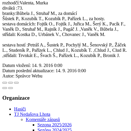
rozhodčí:Valenta, Murka
diváků :73.
branky:Bůbela J., Struhař M., za domácí
Šůstek P., Kozubík T., Kozubík P., Pařízek L., za hosty.
sestava domácích: Fojtík O., Fojtík J., Juřica M., Šerý K., Pacík F.,
Vaněk D., Struhař M., Rajník J., Pagáč J. ,Vaněk V., Bůbela J.,
střídali: Kostka D., Urbánek V., Chovanec J., Vaněk M.
sestava hostí :Petráš A., Šustek P., Pochylý M., Šenovský P., Žáček
L., Studeník P., Pařízek L., Chlud J., Kozubík T. ,Chlud J., Clud R.
,střídali: Trvnkát E., Švach Š., Pařízek L., Kozubík P., Bronik J.
Datum vložení:
14. 9. 2016 0:00
Datum poslední aktualizace:
14. 9. 2016 0:00
Autor:
Správce Webu
Organizace
Hasiči
TJ Nedašova Lhota
Komentáře zápasů
Sezona 2025⁄2026
Sezóna 2024⁄2025