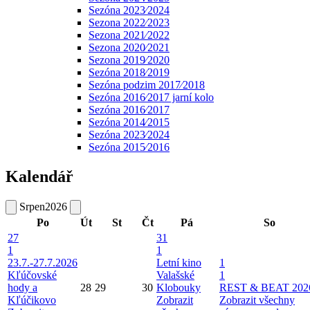
Sezóna 2023⁄2024
Sezona 2022⁄2023
Sezona 2021⁄2022
Sezona 2020⁄2021
Sezona 2019⁄2020
Sezóna 2018⁄2019
Sezóna podzim 2017⁄2018
Sezóna 2016⁄2017 jarní kolo
Sezóna 2016⁄2017
Sezóna 2014⁄2015
Sezóna 2023⁄2024
Sezóna 2015⁄2016
Kalendář
Srpen
2026
Po
Út
St
Čt
Pá
So
27
31
1
1
23.7.-27.7.2026
Letní kino
1
Kľúčovské
Valašské
1
hody a
28
29
30
Klobouky
REST & BEAT 202
Kľúčikovo
Zobrazit
Zobrazit všechny