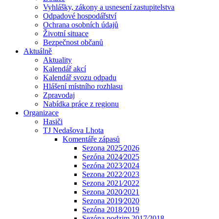
Vyhlášky, zákony a usnesení zastupitelstva
Odpadové hospodářství
Ochrana osobních údajů
Životní situace
Bezpečnost občanů
Aktuálně
Aktuality
Kalendář akcí
Kalendář svozu odpadu
Hlášení místního rozhlasu
Zpravodaj
Nabídka práce z regionu
Organizace
Hasiči
TJ Nedašova Lhota
Komentáře zápasů
Sezona 2025⁄2026
Sezóna 2024⁄2025
Sezóna 2023⁄2024
Sezona 2022⁄2023
Sezona 2021⁄2022
Sezona 2020⁄2021
Sezona 2019⁄2020
Sezóna 2018⁄2019
Sezóna podzim 2017⁄2018