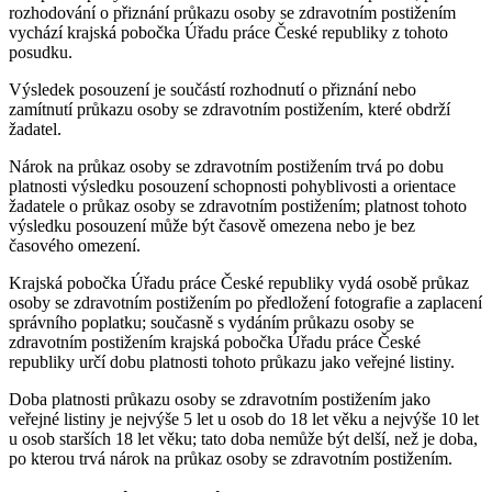
rozhodování o přiznání průkazu osoby se zdravotním postižením
vychází krajská pobočka Úřadu práce České republiky z tohoto
posudku.
Výsledek posouzení je součástí rozhodnutí o přiznání nebo
zamítnutí průkazu osoby se zdravotním postižením, které obdrží
žadatel.
Nárok na průkaz osoby se zdravotním postižením trvá po dobu
platnosti výsledku posouzení schopnosti pohyblivosti a orientace
žadatele o průkaz osoby se zdravotním postižením; platnost tohoto
výsledku posouzení může být časově omezena nebo je bez
časového omezení.
Krajská pobočka Úřadu práce České republiky vydá osobě průkaz
osoby se zdravotním postižením po předložení fotografie a zaplacení
správního poplatku; současně s vydáním průkazu osoby se
zdravotním postižením krajská pobočka Úřadu práce České
republiky určí dobu platnosti tohoto průkazu jako veřejné listiny.
Doba platnosti průkazu osoby se zdravotním postižením jako
veřejné listiny je nejvýše 5 let u osob do 18 let věku a nejvýše 10 let
u osob starších 18 let věku; tato doba nemůže být delší, než je doba,
po kterou trvá nárok na průkaz osoby se zdravotním postižením.