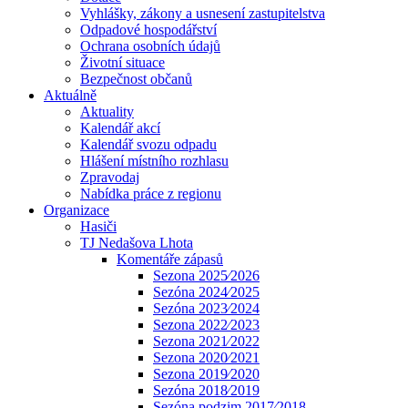
Vyhlášky, zákony a usnesení zastupitelstva
Odpadové hospodářství
Ochrana osobních údajů
Životní situace
Bezpečnost občanů
Aktuálně
Aktuality
Kalendář akcí
Kalendář svozu odpadu
Hlášení místního rozhlasu
Zpravodaj
Nabídka práce z regionu
Organizace
Hasiči
TJ Nedašova Lhota
Komentáře zápasů
Sezona 2025⁄2026
Sezóna 2024⁄2025
Sezóna 2023⁄2024
Sezona 2022⁄2023
Sezona 2021⁄2022
Sezona 2020⁄2021
Sezona 2019⁄2020
Sezóna 2018⁄2019
Sezóna podzim 2017⁄2018