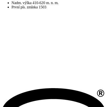
Nadm. výška 410-620 m. n. m.
První pís. zmínka 1503