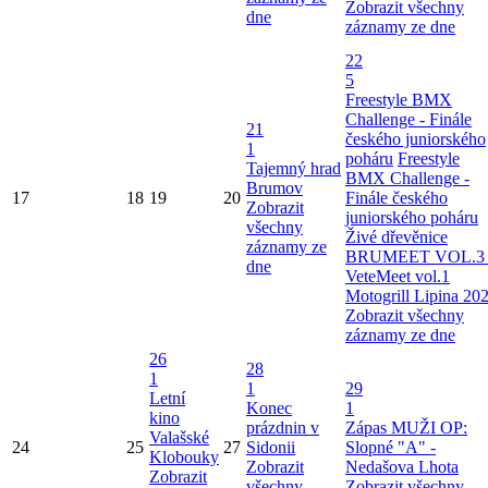
Zobrazit všechny
dne
záznamy ze dne
22
5
Freestyle BMX
Challenge - Finále
21
českého juniorského
1
poháru
Freestyle
Tajemný hrad
BMX Challenge -
Brumov
17
18
19
20
Finále českého
Zobrazit
juniorského poháru
všechny
Živé dřevěnice
záznamy ze
BRUMEET VOL.3 
dne
VeteMeet vol.1
Motogrill Lipina 20
Zobrazit všechny
záznamy ze dne
26
28
1
1
29
Letní
Konec
1
kino
prázdnin v
Zápas MUŽI OP:
Valašské
24
25
27
Sidonii
Slopné "A" -
Klobouky
Zobrazit
Nedašova Lhota
Zobrazit
všechny
Zobrazit všechny