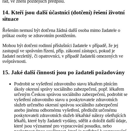
řád, ve znění pozdějších předpisů.
14. Kteří jsou další účastníci (dotčení) řešení životní
situace
Řešením nemusí být dotčena žádná další osoba mimo žadatele o
průkaz osoby se zdravotním postižením.
Mohou být dotčeni rodinní příslušníci žadatele v případě, že jej
zastupují ve správním řízení, příp. zákonní zástupci, pokud je
žadatel nezletilý, či opatrovníci, v případě žadatelů omezených ve
svéprávnosti.
15. Jaké další činnosti jsou po žadateli požadovány
Podrobit se vyšetření zdravotního stavu lékařem plnícím
úkoly okresní správy sociálního zabezpečení, popř. lékařem
určeným Českou správou sociálního zabezpečení, podrobit se
vyšetření zdravotního stavu u poskytovatele zdravotních
služeb určeného okresní správou sociálního zabezpečení
anebo jinému odbornému vyšetření, předložit určenému
poskytovateli zdravotních služeb lékařské nálezy ošetřujících
lékařů, které byly žadateli vydány, sdělit a doložit další údaje,
které jsou významné pro vypracování posudku, nebo