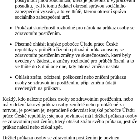
poskytnout jinou součinnost, která je potřebná k vypracování
posudku, je-li k tomu žadatel okresní správou sociálního
zabezpečení vyzván, a to ve lhůtě, kterou okresní správa
sociálního zabezpečení určí.
Prokázat skutečnosti rozhodné pro nárok na průkaz osoby se
zdravotním postižením.
Písemně ohlásit krajské pobočce Úřadu práce České
republiky v průběhu řízení o přiznání průkazu osoby se
zdravotním postižením změny ve skutečnostech, které byly
uvedeny v žádosti, a změny rozhodné pro průběh řízení, a to
ve lhůtě do 8 dnů ode dne, kdy taková změna nastala.
Ohlásit ztrátu, odcizení, poškození nebo zničení průkazu
osoby se zdravotním postižením, příp. změnu údajů
uvedených na průkazu.
Každý, kdo nalezne průkaz osoby se zdravotním postižením, nebo
má v držení takový průkaz osoby zemřelé nebo prohlášené za
mrtvou, je povinen jej neprodleně odevzdat krajské pobočce Úřadu
práce České republiky; stejnou povinnost má i držitel průkazu osoby
se zdravotním postižením, který ohlásil ztrátu svého průkazu, jestliže
průkaz nalezl nebo získal zpět.
Držitel průkazu osoby se zdravotním postižením je povinen