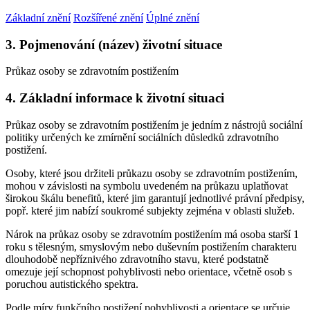
Základní znění
Rozšířené znění
Úplné znění
3. Pojmenování (název) životní situace
Průkaz osoby se zdravotním postižením
4. Základní informace k životní situaci
Průkaz osoby se zdravotním postižením je jedním z nástrojů sociální
politiky určených ke zmírnění sociálních důsledků zdravotního
postižení.
Osoby, které jsou držiteli průkazu osoby se zdravotním postižením,
mohou v závislosti na symbolu uvedeném na průkazu uplatňovat
širokou škálu benefitů, které jim garantují jednotlivé právní předpisy,
popř. které jim nabízí soukromé subjekty zejména v oblasti služeb.
Nárok na průkaz osoby se zdravotním postižením má osoba starší 1
roku s tělesným, smyslovým nebo duševním postižením charakteru
dlouhodobě nepříznivého zdravotního stavu, které podstatně
omezuje její schopnost pohyblivosti nebo orientace, včetně osob s
poruchou autistického spektra.
Podle míry funkčního postižení pohyblivosti a orientace se určuje