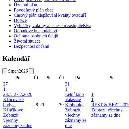
Územní plán
Povodňový plán obce
Časový plán zlepšování kvality ovzduší
Dotace
Vyhlášky, zákony a usnesení zastupitelstva
Odpadové hospodářství
Ochrana osobních údajů
Životní situace
Bezpečnost občanů
Kalendář
Srpen
2026
Po
Út
St
Čt
Pá
So
27
31
1
1
23.7.-27.7.2026
Letní kino
1
Kľúčovské
Valašské
1
hody a
28
29
30
Klobouky
REST & BEAT 202
Kľúčikovo
Zobrazit
Zobrazit všechny
Zobrazit
všechny
záznamy ze dne
všechny
záznamy ze
záznamy ze dne
dne