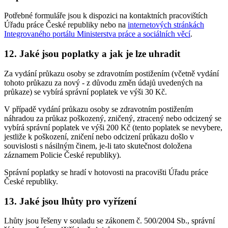
Potřebné formuláře jsou k dispozici na kontaktních pracovištích
Úřadu práce České republiky nebo na
internetových stránkách
Integrovaného portálu Ministerstva práce a sociálních věcí
.
12. Jaké jsou poplatky a jak je lze uhradit
Za vydání průkazu osoby se zdravotním postižením (včetně vydání
tohoto průkazu za nový - z důvodu změn údajů uvedených na
průkaze) se vybírá správní poplatek ve výši 30 Kč.
V případě vydání průkazu osoby se zdravotním postižením
náhradou za průkaz poškozený, zničený, ztracený nebo odcizený se
vybírá správní poplatek ve výši 200 Kč (tento poplatek se nevybere,
jestliže k poškození, zničení nebo odcizení průkazu došlo v
souvislosti s násilným činem, je-li tato skutečnost doložena
záznamem Policie České republiky).
Správní poplatky se hradí v hotovosti na pracovišti Úřadu práce
České republiky.
13. Jaké jsou lhůty pro vyřízení
Lhůty jsou řešeny v souladu se zákonem č. 500/2004 Sb., správní