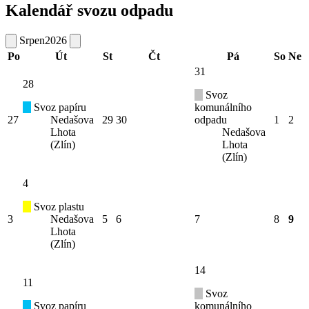
Kalendář svozu odpadu
Srpen
2026
Po
Út
St
Čt
Pá
So
Ne
31
28
Svoz
Svoz papíru
komunálního
27
Nedašova
29
30
odpadu
1
2
Lhota
Nedašova
(Zlín)
Lhota
(Zlín)
4
Svoz plastu
3
Nedašova
5
6
7
8
9
Lhota
(Zlín)
14
11
Svoz
Svoz papíru
komunálního