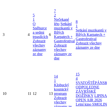
7
5
2
1
Nečekané
8
O
léto
Setkání
1
Sněhurce
muzikantů v
Setkání muzikantů v
a sedmi
Bílých
3
4
6
Bílých Karpatech +
trpaslících
Karpatech +
Gastrofestival
Zobrazit
Gastrofestival
Zobrazit všechny
všechny
Zobrazit
záznamy ze dne
záznamy
všechny
ze dne
záznamy ze
dne
15
14
4
1
SVATOŠTĚPÁNS
Klobucký
ODPOLEDNE
kosmický
ZÁVRŠSKÉ
10
11
12
13
program
DOŽÍNKY
LIPINA
Zobrazit
OPEN AIR 2026
všechny
Letní kino SMOLI
záznamy ze