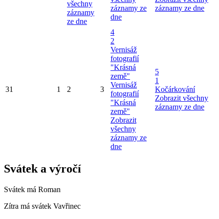
všechny
záznamy ze
záznamy ze dne
záznamy
dne
ze dne
4
2
Vernisáž
fotografií
"Krásná
5
země"
1
Vernisáž
31
1
2
3
Kočárkování
fotografií
Zobrazit všechny
"Krásná
záznamy ze dne
země"
Zobrazit
všechny
záznamy ze
dne
Svátek a výročí
Svátek má
Roman
Zítra má svátek
Vavřinec