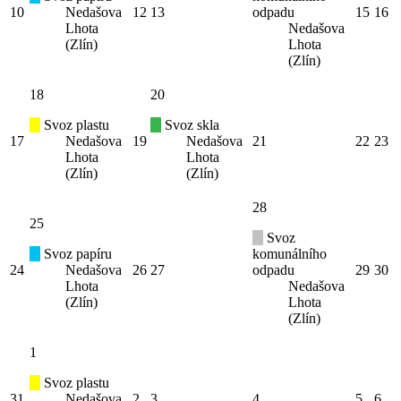
10
Nedašova
12
13
odpadu
15
16
Lhota
Nedašova
(Zlín)
Lhota
(Zlín)
18
20
Svoz plastu
Svoz skla
17
Nedašova
19
Nedašova
21
22
23
Lhota
Lhota
(Zlín)
(Zlín)
28
25
Svoz
Svoz papíru
komunálního
24
Nedašova
26
27
odpadu
29
30
Lhota
Nedašova
(Zlín)
Lhota
(Zlín)
1
Svoz plastu
31
Nedašova
2
3
4
5
6