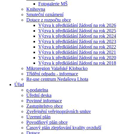
Fotogalerie MŠ
Knihovna
Smuteční oznámení
Dotace z rozpočtu obce
Výzva k předkládání žádostí na rok 2026
Výzva k předkládání žádostí na rok 2025
Výzva k předkládání žádostí na rok 2024
Výzva k předkládání žádostí na rok 2023
Výzva k předkládání žádostí na rok 2022
Výzva k předkládání žádostí na rok 2021
Výzva k předkládání žádostí na rok 2020
Výzva k předkládání žádostí na rok 2018
Mikroregion Valašské Klobucko
Třídění odpadu - informace
Re-use centrum Nedašova Lhota
Úřad
e-podatelna
Úřední deska
Povinné informace
Zastupitelstvo obce
Zveřejnění veřejnoprávních smluv
Územní plán
Povodňový plán obce
Časový plán zlepšování kvality ovzduší
Dotace