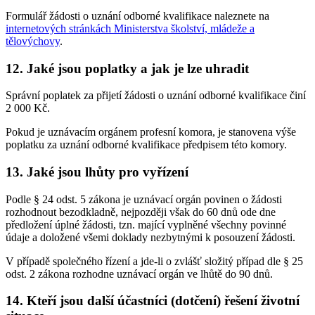
Formulář žádosti o uznání odborné kvalifikace naleznete na
internetových stránkách Ministerstva školství, mládeže a
tělovýchovy
.
12. Jaké jsou poplatky a jak je lze uhradit
Správní poplatek za přijetí žádosti o uznání odborné kvalifikace činí
2 000 Kč.
Pokud je uznávacím orgánem profesní komora, je stanovena výše
poplatku za uznání odborné kvalifikace předpisem této komory.
13. Jaké jsou lhůty pro vyřízení
Podle § 24 odst. 5 zákona je uznávací orgán povinen o žádosti
rozhodnout bezodkladně, nejpozději však do 60 dnů ode dne
předložení úplné žádosti, tzn. mající vyplněné všechny povinné
údaje a doložené všemi doklady nezbytnými k posouzení žádosti.
V případě společného řízení a jde-li o zvlášť složitý případ dle § 25
odst. 2 zákona rozhodne uznávací orgán ve lhůtě do 90 dnů.
14. Kteří jsou další účastníci (dotčení) řešení životní