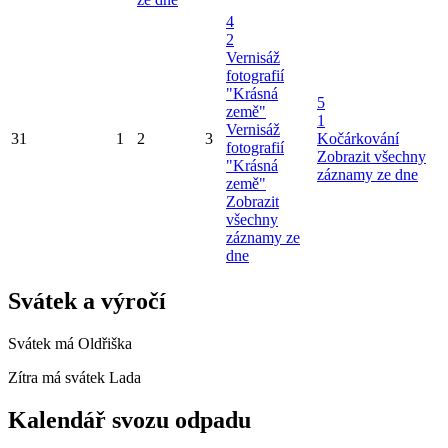
4
2
Vernisáž
fotografií
"Krásná
5
země"
1
Vernisáž
31
1
2
3
Kočárkování
fotografií
Zobrazit všechny
"Krásná
záznamy ze dne
země"
Zobrazit
všechny
záznamy ze
dne
Svátek a výročí
Svátek má
Oldřiška
Zítra má svátek
Lada
Kalendář svozu odpadu