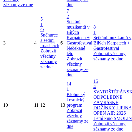
záznamy ze dne
dne
7
2
5
Setkání
1
muzikantů v
8
O
Bílých
1
Sněhurce
Karpatech +
Setkání muzikantů v
a sedmi
3
4
6
Gastrofestival
Bílých Karpatech +
trpaslících
Nečekané
Gastrofestival
Zobrazit
léto
Zobrazit všechny
všechny
Zobrazit
záznamy ze dne
záznamy
všechny
ze dne
záznamy ze
dne
15
14
4
1
SVATOŠTĚPÁNS
Klobucký
ODPOLEDNE
kosmický
ZÁVRŠSKÉ
10
11
12
13
program
DOŽÍNKY
LIPINA
Zobrazit
OPEN AIR 2026
všechny
Letní kino SMOLI
záznamy ze
Zobrazit všechny
dne
záznamy ze dne