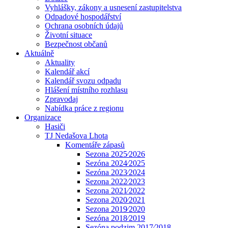
Vyhlášky, zákony a usnesení zastupitelstva
Odpadové hospodářství
Ochrana osobních údajů
Životní situace
Bezpečnost občanů
Aktuálně
Aktuality
Kalendář akcí
Kalendář svozu odpadu
Hlášení místního rozhlasu
Zpravodaj
Nabídka práce z regionu
Organizace
Hasiči
TJ Nedašova Lhota
Komentáře zápasů
Sezona 2025⁄2026
Sezóna 2024⁄2025
Sezóna 2023⁄2024
Sezona 2022⁄2023
Sezona 2021⁄2022
Sezona 2020⁄2021
Sezona 2019⁄2020
Sezóna 2018⁄2019
Sezóna podzim 2017⁄2018