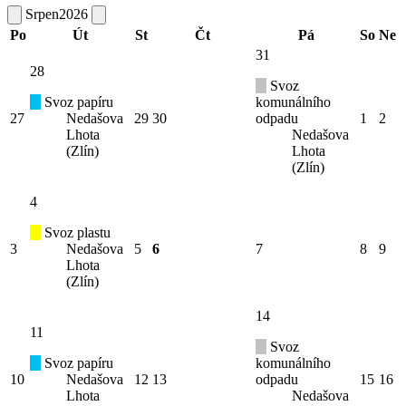
Srpen
2026
Po
Út
St
Čt
Pá
So
Ne
31
28
Svoz
Svoz papíru
komunálního
27
Nedašova
29
30
odpadu
1
2
Lhota
Nedašova
(Zlín)
Lhota
(Zlín)
4
Svoz plastu
3
Nedašova
5
6
7
8
9
Lhota
(Zlín)
14
11
Svoz
Svoz papíru
komunálního
10
Nedašova
12
13
odpadu
15
16
Lhota
Nedašova