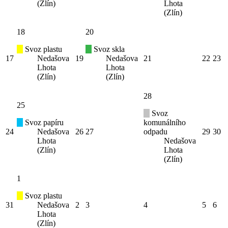
(Zlín)
Lhota
(Zlín)
18
20
Svoz plastu
Svoz skla
17
Nedašova
19
Nedašova
21
22
23
Lhota
Lhota
(Zlín)
(Zlín)
28
25
Svoz
Svoz papíru
komunálního
24
Nedašova
26
27
odpadu
29
30
Lhota
Nedašova
(Zlín)
Lhota
(Zlín)
1
Svoz plastu
31
Nedašova
2
3
4
5
6
Lhota
(Zlín)