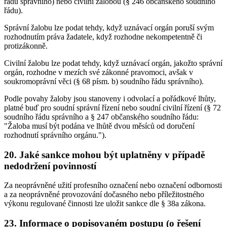
řádu správního) nebo civilní žalobou (§ 246 občanského soudního
řádu).
Správní žalobu lze podat tehdy, když uznávací orgán poruší svým
rozhodnutím práva žadatele, když rozhodne nekompetentně či
protizákonně.
Civilní žalobu lze podat tehdy, když uznávací orgán, jakožto správní
orgán, rozhodne v mezích své zákonné pravomoci, avšak v
soukromoprávní věci (§ 68 písm. b) soudního řádu správního).
Podle povahy žaloby jsou stanoveny i odvolací a pořádkové lhůty,
platné buď pro soudní správní řízení nebo soudní civilní řízení (§ 72
soudního řádu správního a § 247 občanského soudního řádu:
"Žaloba musí být podána ve lhůtě dvou měsíců od doručení
rozhodnutí správního orgánu.").
20. Jaké sankce mohou být uplatněny v případě
nedodržení povinností
Za neoprávněné užití profesního označení nebo označení odbornosti
a za neoprávněné provozování dočasného nebo příležitostného
výkonu regulované činnosti lze uložit sankce dle § 38a zákona.
23. Informace o popisovaném postupu (o řešení