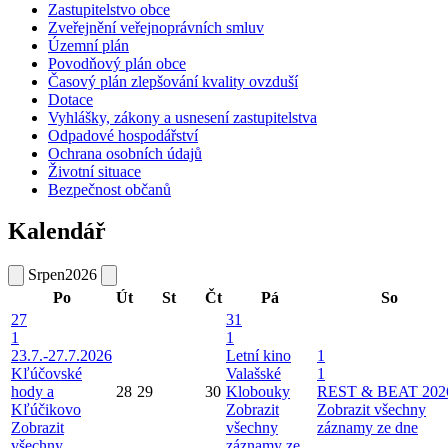
Zastupitelstvo obce
Zveřejnění veřejnoprávních smluv
Územní plán
Povodňový plán obce
Časový plán zlepšování kvality ovzduší
Dotace
Vyhlášky, zákony a usnesení zastupitelstva
Odpadové hospodářství
Ochrana osobních údajů
Životní situace
Bezpečnost občanů
Kalendář
Srpen
2026
Po
Út
St
Čt
Pá
So
27
31
1
1
23.7.-27.7.2026
Letní kino
1
Kľúčovské
Valašské
1
hody a
28
29
30
Klobouky
REST & BEAT 202
Kľúčikovo
Zobrazit
Zobrazit všechny
Zobrazit
všechny
záznamy ze dne
všechny
záznamy ze