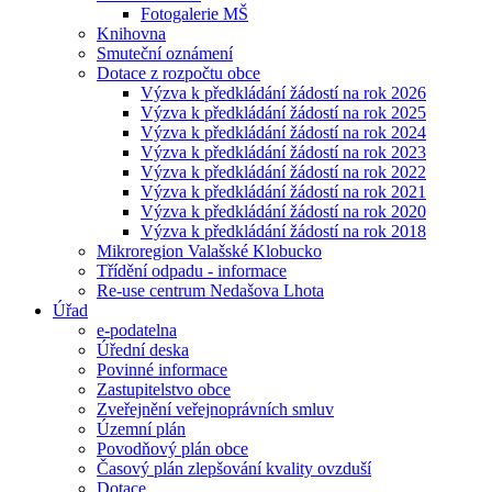
Fotogalerie MŠ
Knihovna
Smuteční oznámení
Dotace z rozpočtu obce
Výzva k předkládání žádostí na rok 2026
Výzva k předkládání žádostí na rok 2025
Výzva k předkládání žádostí na rok 2024
Výzva k předkládání žádostí na rok 2023
Výzva k předkládání žádostí na rok 2022
Výzva k předkládání žádostí na rok 2021
Výzva k předkládání žádostí na rok 2020
Výzva k předkládání žádostí na rok 2018
Mikroregion Valašské Klobucko
Třídění odpadu - informace
Re-use centrum Nedašova Lhota
Úřad
e-podatelna
Úřední deska
Povinné informace
Zastupitelstvo obce
Zveřejnění veřejnoprávních smluv
Územní plán
Povodňový plán obce
Časový plán zlepšování kvality ovzduší
Dotace