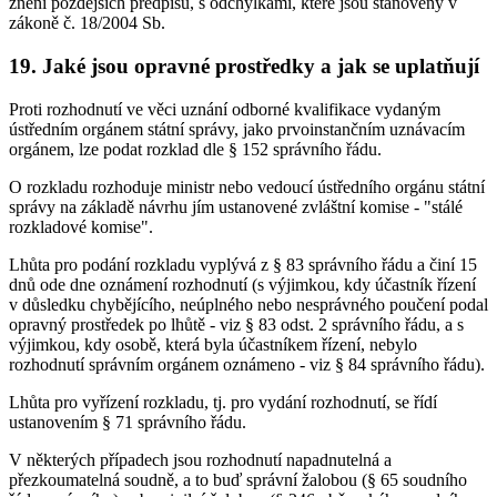
znění pozdějších předpisů, s odchylkami, které jsou stanoveny v
zákoně č. 18/2004 Sb.
19. Jaké jsou opravné prostředky a jak se uplatňují
Proti rozhodnutí ve věci uznání odborné kvalifikace vydaným
ústředním orgánem státní správy, jako prvoinstančním uznávacím
orgánem, lze podat rozklad dle § 152 správního řádu.
O rozkladu rozhoduje ministr nebo vedoucí ústředního orgánu státní
správy na základě návrhu jím ustanovené zvláštní komise - "stálé
rozkladové komise".
Lhůta pro podání rozkladu vyplývá z § 83 správního řádu a činí 15
dnů ode dne oznámení rozhodnutí (s výjimkou, kdy účastník řízení
v důsledku chybějícího, neúplného nebo nesprávného poučení podal
opravný prostředek po lhůtě - viz § 83 odst. 2 správního řádu, a s
výjimkou, kdy osobě, která byla účastníkem řízení, nebylo
rozhodnutí správním orgánem oznámeno - viz § 84 správního řádu).
Lhůta pro vyřízení rozkladu, tj. pro vydání rozhodnutí, se řídí
ustanovením § 71 správního řádu.
V některých případech jsou rozhodnutí napadnutelná a
přezkoumatelná soudně, a to buď správní žalobou (§ 65 soudního