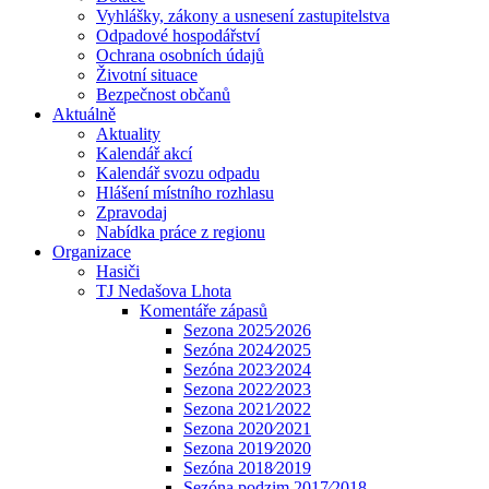
Vyhlášky, zákony a usnesení zastupitelstva
Odpadové hospodářství
Ochrana osobních údajů
Životní situace
Bezpečnost občanů
Aktuálně
Aktuality
Kalendář akcí
Kalendář svozu odpadu
Hlášení místního rozhlasu
Zpravodaj
Nabídka práce z regionu
Organizace
Hasiči
TJ Nedašova Lhota
Komentáře zápasů
Sezona 2025⁄2026
Sezóna 2024⁄2025
Sezóna 2023⁄2024
Sezona 2022⁄2023
Sezona 2021⁄2022
Sezona 2020⁄2021
Sezona 2019⁄2020
Sezóna 2018⁄2019
Sezóna podzim 2017⁄2018