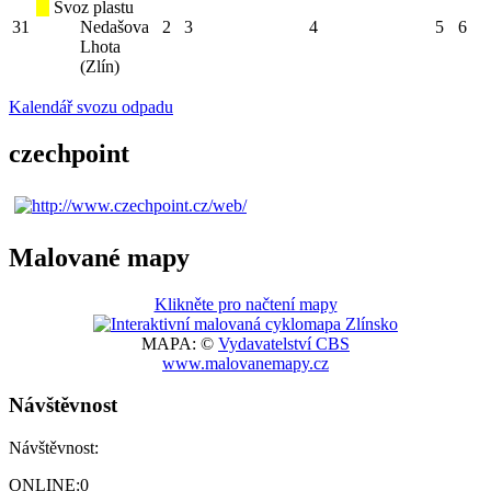
Svoz plastu
31
Nedašova
2
3
4
5
6
Lhota
(Zlín)
Kalendář svozu odpadu
czechpoint
Malované mapy
Klikněte pro načtení mapy
MAPA: ©
Vydavatelství CBS
www.malovanemapy.cz
Návštěvnost
Návštěvnost:
ONLINE:
0