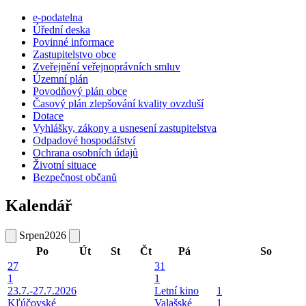
e-podatelna
Úřední deska
Povinné informace
Zastupitelstvo obce
Zveřejnění veřejnoprávních smluv
Územní plán
Povodňový plán obce
Časový plán zlepšování kvality ovzduší
Dotace
Vyhlášky, zákony a usnesení zastupitelstva
Odpadové hospodářství
Ochrana osobních údajů
Životní situace
Bezpečnost občanů
Kalendář
Srpen
2026
Po
Út
St
Čt
Pá
So
27
31
1
1
23.7.-27.7.2026
Letní kino
1
Kľúčovské
Valašské
1