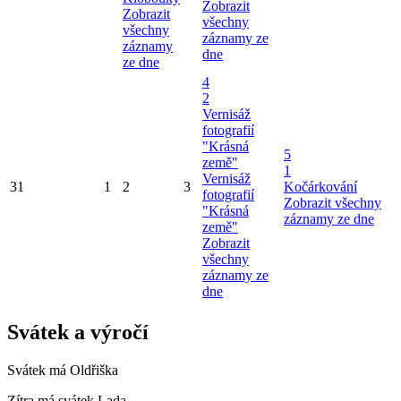
Zobrazit
Zobrazit
všechny
všechny
záznamy ze
záznamy
dne
ze dne
4
2
Vernisáž
fotografií
"Krásná
5
země"
1
Vernisáž
31
1
2
3
Kočárkování
fotografií
Zobrazit všechny
"Krásná
záznamy ze dne
země"
Zobrazit
všechny
záznamy ze
dne
Svátek a výročí
Svátek má
Oldřiška
Zítra má svátek
Lada