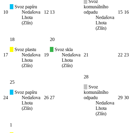
Svoz
Svoz papíru
komunálního
10
Nedašova
12
13
odpadu
15
16
Lhota
Nedašova
(Zlín)
Lhota
(Zlín)
18
20
Svoz plastu
Svoz skla
17
Nedašova
19
Nedašova
21
22
23
Lhota
Lhota
(Zlín)
(Zlín)
28
25
Svoz
Svoz papíru
komunálního
24
Nedašova
26
27
odpadu
29
30
Lhota
Nedašova
(Zlín)
Lhota
(Zlín)
1