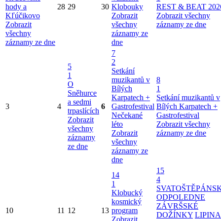
hody a
28
29
30
Klobouky
REST & BEAT 202
Kľúčikovo
Zobrazit
Zobrazit všechny
Zobrazit
všechny
záznamy ze dne
všechny
záznamy ze
záznamy ze dne
dne
7
2
5
Setkání
1
muzikantů v
8
O
Bílých
1
Sněhurce
Karpatech +
Setkání muzikantů v
a sedmi
3
4
6
Gastrofestival
Bílých Karpatech +
trpaslících
Nečekané
Gastrofestival
Zobrazit
léto
Zobrazit všechny
všechny
Zobrazit
záznamy ze dne
záznamy
všechny
ze dne
záznamy ze
dne
15
14
4
1
SVATOŠTĚPÁNS
Klobucký
ODPOLEDNE
kosmický
ZÁVRŠSKÉ
10
11
12
13
program
DOŽÍNKY
LIPINA
Zobrazit