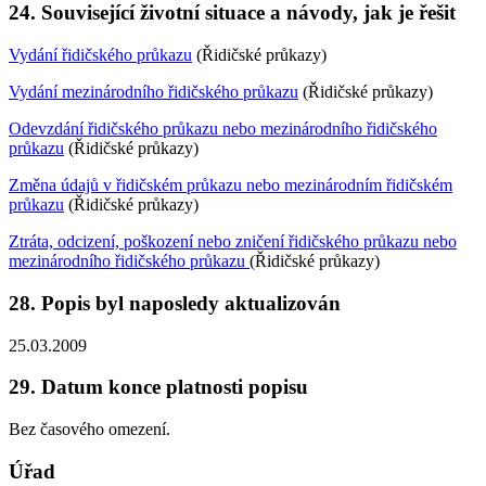
24. Související životní situace a návody, jak je řešit
Vydání řidičského průkazu
(Řidičské průkazy)
Vydání mezinárodního řidičského průkazu
(Řidičské průkazy)
Odevzdání řidičského průkazu nebo mezinárodního řidičského
průkazu
(Řidičské průkazy)
Změna údajů v řidičském průkazu nebo mezinárodním řidičském
průkazu
(Řidičské průkazy)
Ztráta, odcizení, poškození nebo zničení řidičského průkazu nebo
mezinárodního řidičského průkazu
(Řidičské průkazy)
28. Popis byl naposledy aktualizován
25.03.2009
29. Datum konce platnosti popisu
Bez časového omezení.
Úřad