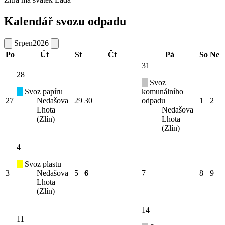
Kalendář svozu odpadu
Srpen
2026
Po
Út
St
Čt
Pá
So
Ne
31
28
Svoz
Svoz papíru
komunálního
27
Nedašova
29
30
odpadu
1
2
Lhota
Nedašova
(Zlín)
Lhota
(Zlín)
4
Svoz plastu
3
Nedašova
5
6
7
8
9
Lhota
(Zlín)
14
11