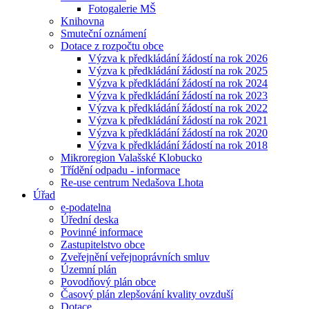
Fotogalerie MŠ
Knihovna
Smuteční oznámení
Dotace z rozpočtu obce
Výzva k předkládání žádostí na rok 2026
Výzva k předkládání žádostí na rok 2025
Výzva k předkládání žádostí na rok 2024
Výzva k předkládání žádostí na rok 2023
Výzva k předkládání žádostí na rok 2022
Výzva k předkládání žádostí na rok 2021
Výzva k předkládání žádostí na rok 2020
Výzva k předkládání žádostí na rok 2018
Mikroregion Valašské Klobucko
Třídění odpadu - informace
Re-use centrum Nedašova Lhota
Úřad
e-podatelna
Úřední deska
Povinné informace
Zastupitelstvo obce
Zveřejnění veřejnoprávních smluv
Územní plán
Povodňový plán obce
Časový plán zlepšování kvality ovzduší
Dotace