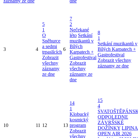
záznamy ze dne
dne
7
5
2
1
Nečekané
8
O
léto
Setkání
1
Sněhurce
muzikantů v
Setkání muzikantů v
a sedmi
Bílých
3
4
6
Bílých Karpatech +
trpaslících
Karpatech +
Gastrofestival
Zobrazit
Gastrofestival
Zobrazit všechny
všechny
Zobrazit
záznamy ze dne
záznamy
všechny
ze dne
záznamy ze
dne
15
14
4
1
SVATOŠTĚPÁNS
Klobucký
ODPOLEDNE
kosmický
ZÁVRŠSKÉ
10
11
12
13
program
DOŽÍNKY
LIPINA
Zobrazit
OPEN AIR 2026
všechny