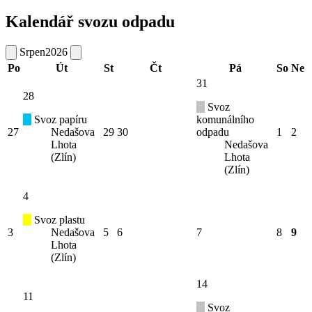
Kalendář svozu odpadu
Srpen
2026
Po
Út
St
Čt
Pá
So
Ne
31
28
Svoz
Svoz papíru
komunálního
27
Nedašova
29
30
odpadu
1
2
Lhota
Nedašova
(Zlín)
Lhota
(Zlín)
4
Svoz plastu
3
Nedašova
5
6
7
8
9
Lhota
(Zlín)
14
11
Svoz