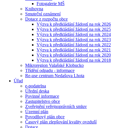
Fotogalerie MŠ
Knihovna
Smuteční oznámení
Dotace z rozpočtu obce
Výzva k předkládání žádostí na rok 2026
Výzva k předkládání žádostí na rok 2025
Výzva k předkládání žádostí na rok 2024
Výzva k předkládání žádostí na rok 2023
Výzva k předkládání žádostí na rok 2022
Výzva k předkládání žádostí na rok 2021
Výzva k předkládání žádostí na rok 2020
Výzva k předkládání žádostí na rok 2018
Mikroregion Valašské Klobucko
Třídění odpadu - informace
Re-use centrum Nedašova Lhota
Úřad
e-podatelna
Úřední deska
Povinné informace
Zastupitelstvo obce
Zveřejnění veřejnoprávních smluv
Územní plán
Povodňový plán obce
Časový plán zlepšování kvality ovzduší
Dotace