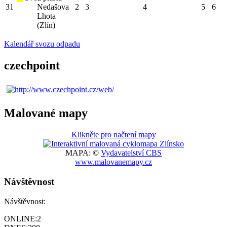
31
Nedašova
2
3
4
5
6
Lhota
(Zlín)
Kalendář svozu odpadu
czechpoint
Malované mapy
Klikněte pro načtení mapy
MAPA: ©
Vydavatelství CBS
www.malovanemapy.cz
Návštěvnost
Návštěvnost:
ONLINE:
2