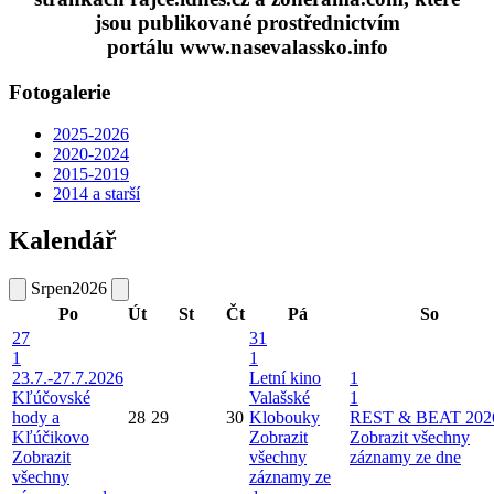
jsou publikované prostřednictvím
portálu www.nasevalassko.info
Fotogalerie
2025-2026
2020-2024
2015-2019
2014 a starší
Kalendář
Srpen
2026
Po
Út
St
Čt
Pá
So
27
31
1
1
23.7.-27.7.2026
Letní kino
1
Kľúčovské
Valašské
1
hody a
28
29
30
Klobouky
REST & BEAT 202
Kľúčikovo
Zobrazit
Zobrazit všechny
Zobrazit
všechny
záznamy ze dne
všechny
záznamy ze