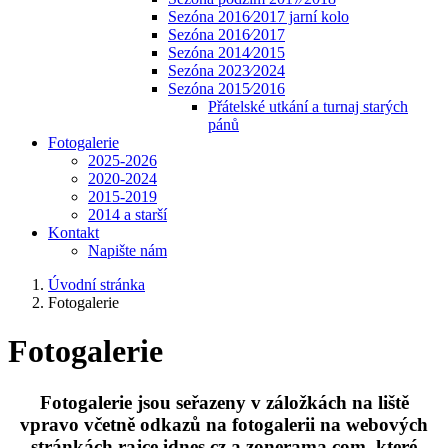
Sezóna 2016⁄2017 jarní kolo
Sezóna 2016⁄2017
Sezóna 2014⁄2015
Sezóna 2023⁄2024
Sezóna 2015⁄2016
Přátelské utkání a turnaj starých
pánů
Fotogalerie
2025-2026
2020-2024
2015-2019
2014 a starší
Kontakt
Napište nám
Úvodní stránka
Fotogalerie
Fotogalerie
Fotogalerie jsou seřazeny v záložkách na liště
vpravo včetně odkazů na fotogalerii na webových
stránkách rajce.idnes.cz a zonerama.com, které