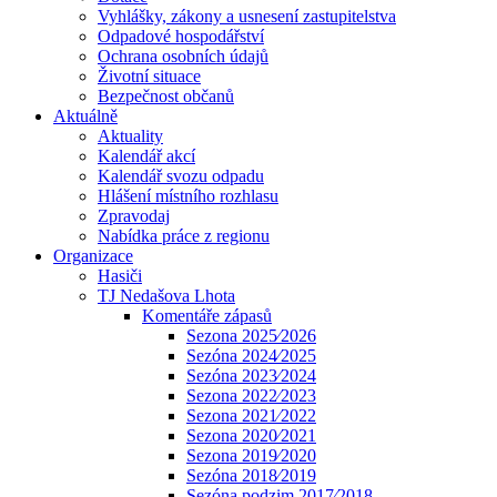
Vyhlášky, zákony a usnesení zastupitelstva
Odpadové hospodářství
Ochrana osobních údajů
Životní situace
Bezpečnost občanů
Aktuálně
Aktuality
Kalendář akcí
Kalendář svozu odpadu
Hlášení místního rozhlasu
Zpravodaj
Nabídka práce z regionu
Organizace
Hasiči
TJ Nedašova Lhota
Komentáře zápasů
Sezona 2025⁄2026
Sezóna 2024⁄2025
Sezóna 2023⁄2024
Sezona 2022⁄2023
Sezona 2021⁄2022
Sezona 2020⁄2021
Sezona 2019⁄2020
Sezóna 2018⁄2019
Sezóna podzim 2017⁄2018