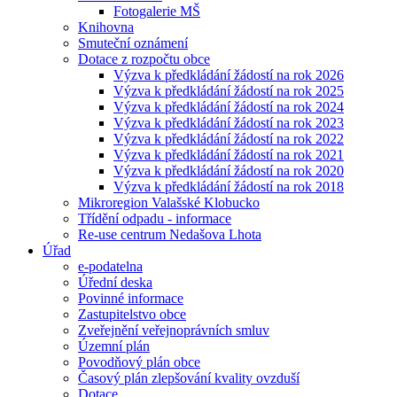
Fotogalerie MŠ
Knihovna
Smuteční oznámení
Dotace z rozpočtu obce
Výzva k předkládání žádostí na rok 2026
Výzva k předkládání žádostí na rok 2025
Výzva k předkládání žádostí na rok 2024
Výzva k předkládání žádostí na rok 2023
Výzva k předkládání žádostí na rok 2022
Výzva k předkládání žádostí na rok 2021
Výzva k předkládání žádostí na rok 2020
Výzva k předkládání žádostí na rok 2018
Mikroregion Valašské Klobucko
Třídění odpadu - informace
Re-use centrum Nedašova Lhota
Úřad
e-podatelna
Úřední deska
Povinné informace
Zastupitelstvo obce
Zveřejnění veřejnoprávních smluv
Územní plán
Povodňový plán obce
Časový plán zlepšování kvality ovzduší
Dotace