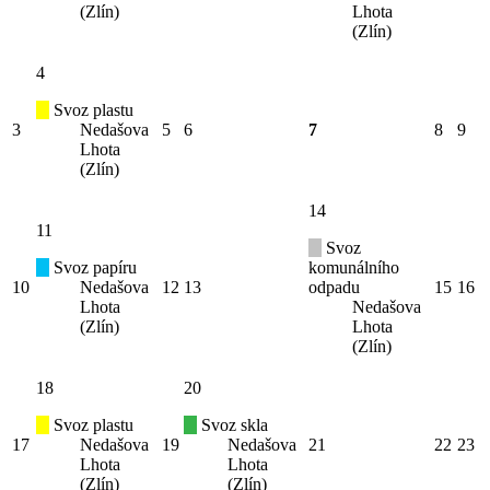
(Zlín)
Lhota
(Zlín)
4
Svoz plastu
3
Nedašova
5
6
7
8
9
Lhota
(Zlín)
14
11
Svoz
Svoz papíru
komunálního
10
Nedašova
12
13
odpadu
15
16
Lhota
Nedašova
(Zlín)
Lhota
(Zlín)
18
20
Svoz plastu
Svoz skla
17
Nedašova
19
Nedašova
21
22
23
Lhota
Lhota
(Zlín)
(Zlín)