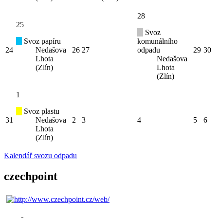
28
25
Svoz
Svoz papíru
komunálního
24
Nedašova
26
27
odpadu
29
30
Lhota
Nedašova
(Zlín)
Lhota
(Zlín)
1
Svoz plastu
31
Nedašova
2
3
4
5
6
Lhota
(Zlín)
Kalendář svozu odpadu
czechpoint