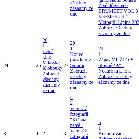
všechny
Živé dřevěnice
záznamy ze
BRUMEET VOL.3 
dne
VeteMeet vol.1
Motogrill Lipina 20
Zobrazit všechny
záznamy ze dne
26
28
1
1
29
Letní
Konec
1
kino
prázdnin v
Zápas MUŽI OP:
Valašské
24
25
27
Sidonii
Slopné "A" -
Klobouky
Zobrazit
Nedašova Lhota
Zobrazit
všechny
Zobrazit všechny
všechny
záznamy ze
záznamy ze dne
záznamy
dne
ze dne
4
2
Vernisáž
fotografií
"Krásná
5
země"
1
Vernisáž
31
1
2
3
Kočárkování
fotografií