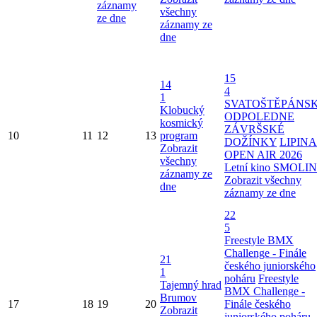
záznamy
všechny
ze dne
záznamy ze
dne
15
14
4
1
SVATOŠTĚPÁNS
Klobucký
ODPOLEDNE
kosmický
ZÁVRŠSKÉ
10
11
12
13
program
DOŽÍNKY
LIPINA
Zobrazit
OPEN AIR 2026
všechny
Letní kino SMOLI
záznamy ze
Zobrazit všechny
dne
záznamy ze dne
22
5
Freestyle BMX
Challenge - Finále
21
českého juniorského
1
poháru
Freestyle
Tajemný hrad
BMX Challenge -
Brumov
17
18
19
20
Finále českého
Zobrazit
juniorského poháru