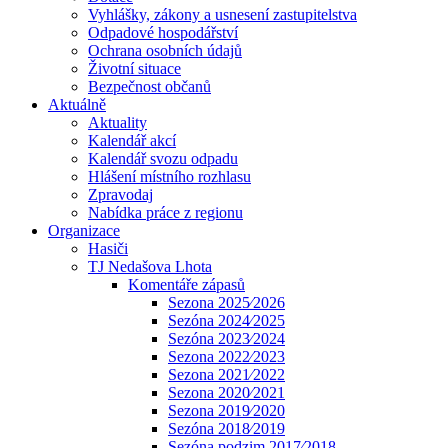
Vyhlášky, zákony a usnesení zastupitelstva
Odpadové hospodářství
Ochrana osobních údajů
Životní situace
Bezpečnost občanů
Aktuálně
Aktuality
Kalendář akcí
Kalendář svozu odpadu
Hlášení místního rozhlasu
Zpravodaj
Nabídka práce z regionu
Organizace
Hasiči
TJ Nedašova Lhota
Komentáře zápasů
Sezona 2025⁄2026
Sezóna 2024⁄2025
Sezóna 2023⁄2024
Sezona 2022⁄2023
Sezona 2021⁄2022
Sezona 2020⁄2021
Sezona 2019⁄2020
Sezóna 2018⁄2019
Sezóna podzim 2017⁄2018