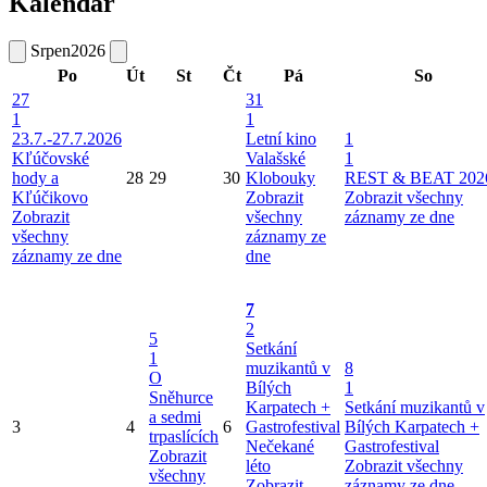
Kalendář
Srpen
2026
Po
Út
St
Čt
Pá
So
27
31
1
1
23.7.-27.7.2026
Letní kino
1
Kľúčovské
Valašské
1
hody a
28
29
30
Klobouky
REST & BEAT 202
Kľúčikovo
Zobrazit
Zobrazit všechny
Zobrazit
všechny
záznamy ze dne
všechny
záznamy ze
záznamy ze dne
dne
7
2
5
Setkání
1
muzikantů v
8
O
Bílých
1
Sněhurce
Karpatech +
Setkání muzikantů v
a sedmi
3
4
6
Gastrofestival
Bílých Karpatech +
trpaslících
Nečekané
Gastrofestival
Zobrazit
léto
Zobrazit všechny
všechny
Zobrazit
záznamy ze dne