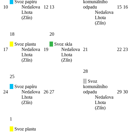
Svoz papíru
komunálního
10
Nedašova
12
13
odpadu
15
16
Lhota
Nedašova
(Zlín)
Lhota
(Zlín)
18
20
Svoz plastu
Svoz skla
17
Nedašova
19
Nedašova
21
22
23
Lhota
Lhota
(Zlín)
(Zlín)
28
25
Svoz
Svoz papíru
komunálního
24
Nedašova
26
27
odpadu
29
30
Lhota
Nedašova
(Zlín)
Lhota
(Zlín)
1
Svoz plastu