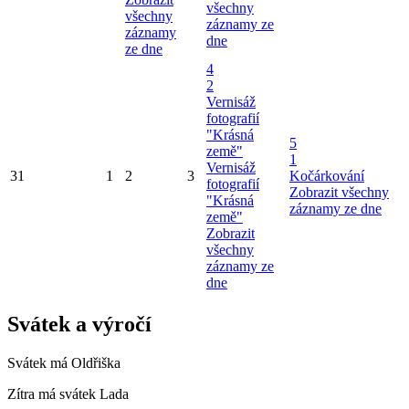
všechny
všechny
záznamy ze
záznamy
dne
ze dne
4
2
Vernisáž
fotografií
"Krásná
5
země"
1
Vernisáž
31
1
2
3
Kočárkování
fotografií
Zobrazit všechny
"Krásná
záznamy ze dne
země"
Zobrazit
všechny
záznamy ze
dne
Svátek a výročí
Svátek má
Oldřiška
Zítra má svátek
Lada