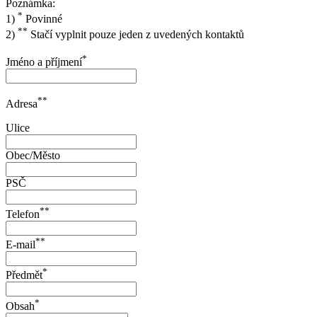
Poznámka:
*
1)
Povinné
**
2)
Stačí vyplnit pouze jeden z uvedených kontaktů
*
Jméno a příjmení
**
Adresa
Ulice
Obec/Město
PSČ
**
Telefon
**
E-mail
*
Předmět
*
Obsah