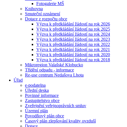
Fotogalerie MŠ
Knihovna
Smuteční oznámení
Dotace z rozpočtu obce
Výzva k předkládání žádostí na rok 2026
Výzva k předkládání žádostí na rok 2025
Výzva k předkládání žádostí na rok 2024
Výzva k předkládání žádostí na rok 2023
Výzva k předkládání žádostí na rok 2022
Výzva k předkládání žádostí na rok 2021
Výzva k předkládání žádostí na rok 2020
Výzva k předkládání žádostí na rok 2018
Mikroregion Valašské Klobucko
Třídění odpadu - informace
Re-use centrum Nedašova Lhota
Úřad
e-podatelna
Úřední deska
Povinné informace
Zastupitelstvo obce
Zveřejnění veřejnoprávních smluv
Územní plán
Povodňový plán obce
Časový plán zlepšování kvality ovzduší
Dotace