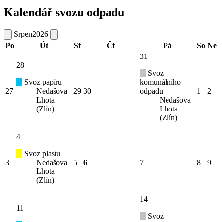
Kalendář svozu odpadu
Srpen
2026
Po
Út
St
Čt
Pá
So
Ne
31
28
Svoz
Svoz papíru
komunálního
27
Nedašova
29
30
odpadu
1
2
Lhota
Nedašova
(Zlín)
Lhota
(Zlín)
4
Svoz plastu
3
Nedašova
5
6
7
8
9
Lhota
(Zlín)
14
11
Svoz