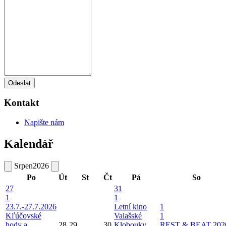
Odeslat
Kontakt
Napište nám
Kalendář
Srpen
2026
Po
Út
St
Čt
Pá
So
27
31
1
1
23.7.-27.7.2026
Letní kino
1
Kľúčovské
Valašské
1
hody a
28
29
30
Klobouky
REST & BEAT 202