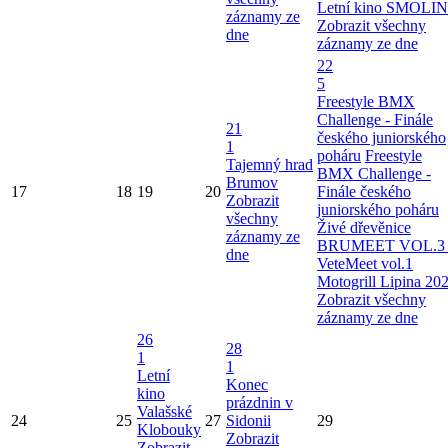
Letní kino SMOLI
záznamy ze
Zobrazit všechny
dne
záznamy ze dne
22
5
Freestyle BMX
Challenge - Finále
21
českého juniorského
1
poháru
Freestyle
Tajemný hrad
BMX Challenge -
Brumov
17
18
19
20
Finále českého
Zobrazit
juniorského poháru
všechny
Živé dřevěnice
záznamy ze
BRUMEET VOL.3 
dne
VeteMeet vol.1
Motogrill Lipina 20
Zobrazit všechny
záznamy ze dne
26
28
1
1
Letní
Konec
kino
prázdnin v
Valašské
24
25
27
Sidonii
29
Klobouky
Zobrazit
Zobrazit