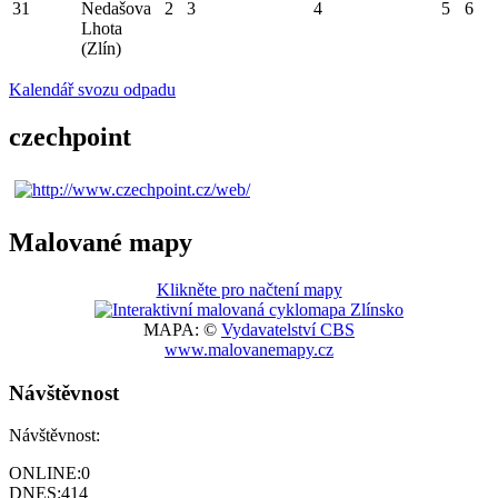
31
Nedašova
2
3
4
5
6
Lhota
(Zlín)
Kalendář svozu odpadu
czechpoint
Malované mapy
Klikněte pro načtení mapy
MAPA: ©
Vydavatelství CBS
www.malovanemapy.cz
Návštěvnost
Návštěvnost:
ONLINE:
0
DNES:
414