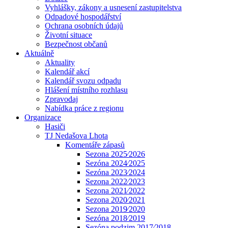
Vyhlášky, zákony a usnesení zastupitelstva
Odpadové hospodářství
Ochrana osobních údajů
Životní situace
Bezpečnost občanů
Aktuálně
Aktuality
Kalendář akcí
Kalendář svozu odpadu
Hlášení místního rozhlasu
Zpravodaj
Nabídka práce z regionu
Organizace
Hasiči
TJ Nedašova Lhota
Komentáře zápasů
Sezona 2025⁄2026
Sezóna 2024⁄2025
Sezóna 2023⁄2024
Sezona 2022⁄2023
Sezona 2021⁄2022
Sezona 2020⁄2021
Sezona 2019⁄2020
Sezóna 2018⁄2019
Sezóna podzim 2017⁄2018