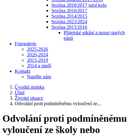
Sezóna 2016⁄2017 jarní kolo
Sezóna 2016⁄2017
Sezóna 2014⁄2015
Sezóna 2023⁄2024
Sezóna 2015⁄2016
Přátelské utkání a turnaj starých
pánů
Fotogalerie
2025-2026
2020-2024
2015-2019
2014 a starší
Kontakt
Napište nám
Úvodní stránka
Úřad
Životní situace
Odvolání proti podmíněnému vyloučení ze...
Odvolání proti podmíněnému
vyloučení ze školy nebo