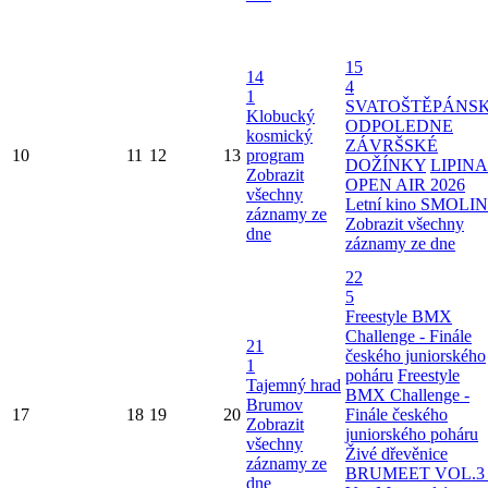
15
14
4
1
SVATOŠTĚPÁNS
Klobucký
ODPOLEDNE
kosmický
ZÁVRŠSKÉ
10
11
12
13
program
DOŽÍNKY
LIPINA
Zobrazit
OPEN AIR 2026
všechny
Letní kino SMOLI
záznamy ze
Zobrazit všechny
dne
záznamy ze dne
22
5
Freestyle BMX
Challenge - Finále
21
českého juniorského
1
poháru
Freestyle
Tajemný hrad
BMX Challenge -
Brumov
17
18
19
20
Finále českého
Zobrazit
juniorského poháru
všechny
Živé dřevěnice
záznamy ze
BRUMEET VOL.3 
dne