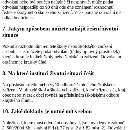
odvolání nebo byl poučen neúplně či nesprávně, může podat
odvolání nejpozději do 90 dnů ode dne oznámení rozhodnutí
ředitele školy nebo školského zařízení. Včas podané odvolání má
odkladný účinek.
7. Jakým způsobem můžete zahájit řešení životní
situace
Pokud s rozhodnutím ředitele školy nebo školského zařízení
nesouhlasíte, můžete podat odvolání (řádný opravný prostředek),
které adresujte řediteli školy nebo školského zařízení. Odvolacím
orgánem je krajský úřad.
8. Na které instituci životní situaci řešit
Na příslušné střední nebo vyšší odborné škole nebo školském
zařízení. V případě škol a školských zařízení, které zřizuje stát, kraj,
obec nebo svazek obcí rovněž na příslušném (školském) odboru
krajského úřadu.
10. Jaké doklady je nutné mít s sebou
Náležitosti, které musí odvolání obsahovat, jsou uvedeny v zákoně
č. 500/2004 Sb., správní řád (§ 37 odst. 2 a § 82 odst. 2). Odvolání