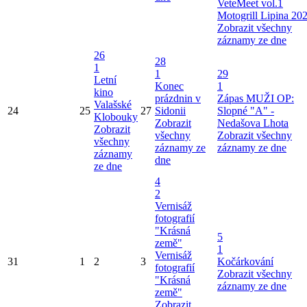
VeteMeet vol.1
Motogrill Lipina 20
Zobrazit všechny
záznamy ze dne
26
28
1
1
29
Letní
Konec
1
kino
prázdnin v
Zápas MUŽI OP:
Valašské
24
25
27
Sidonii
Slopné "A" -
Klobouky
Zobrazit
Nedašova Lhota
Zobrazit
všechny
Zobrazit všechny
všechny
záznamy ze
záznamy ze dne
záznamy
dne
ze dne
4
2
Vernisáž
fotografií
"Krásná
5
země"
1
Vernisáž
31
1
2
3
Kočárkování
fotografií
Zobrazit všechny
"Krásná
záznamy ze dne
země"
Zobrazit