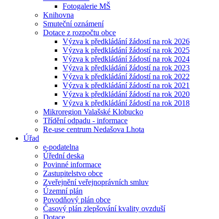
Fotogalerie MŠ
Knihovna
Smuteční oznámení
Dotace z rozpočtu obce
Výzva k předkládání žádostí na rok 2026
Výzva k předkládání žádostí na rok 2025
Výzva k předkládání žádostí na rok 2024
Výzva k předkládání žádostí na rok 2023
Výzva k předkládání žádostí na rok 2022
Výzva k předkládání žádostí na rok 2021
Výzva k předkládání žádostí na rok 2020
Výzva k předkládání žádostí na rok 2018
Mikroregion Valašské Klobucko
Třídění odpadu - informace
Re-use centrum Nedašova Lhota
Úřad
e-podatelna
Úřední deska
Povinné informace
Zastupitelstvo obce
Zveřejnění veřejnoprávních smluv
Územní plán
Povodňový plán obce
Časový plán zlepšování kvality ovzduší
Dotace