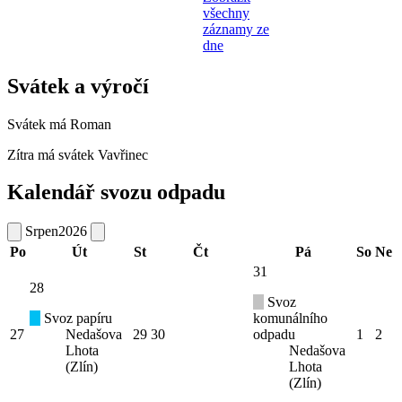
všechny
záznamy ze
dne
Svátek a výročí
Svátek má
Roman
Zítra má svátek
Vavřinec
Kalendář svozu odpadu
Srpen
2026
Po
Út
St
Čt
Pá
So
Ne
31
28
Svoz
Svoz papíru
komunálního
27
Nedašova
29
30
odpadu
1
2
Lhota
Nedašova
(Zlín)
Lhota
(Zlín)