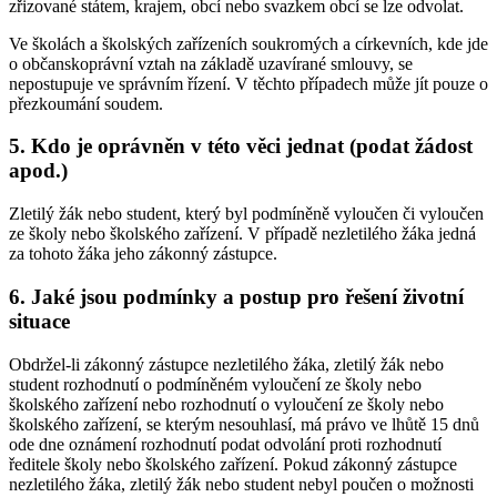
zřizované státem, krajem, obcí nebo svazkem obcí se lze odvolat.
Ve školách a školských zařízeních soukromých a církevních, kde jde
o občanskoprávní vztah na základě uzavírané smlouvy, se
nepostupuje ve správním řízení. V těchto případech může jít pouze o
přezkoumání soudem.
5. Kdo je oprávněn v této věci jednat (podat žádost
apod.)
Zletilý žák nebo student, který byl podmíněně vyloučen či vyloučen
ze školy nebo školského zařízení. V případě nezletilého žáka jedná
za tohoto žáka jeho zákonný zástupce.
6. Jaké jsou podmínky a postup pro řešení životní
situace
Obdržel-li zákonný zástupce nezletilého žáka, zletilý žák nebo
student rozhodnutí o podmíněném vyloučení ze školy nebo
školského zařízení nebo rozhodnutí o vyloučení ze školy nebo
školského zařízení, se kterým nesouhlasí, má právo ve lhůtě 15 dnů
ode dne oznámení rozhodnutí podat odvolání proti rozhodnutí
ředitele školy nebo školského zařízení. Pokud zákonný zástupce
nezletilého žáka, zletilý žák nebo student nebyl poučen o možnosti