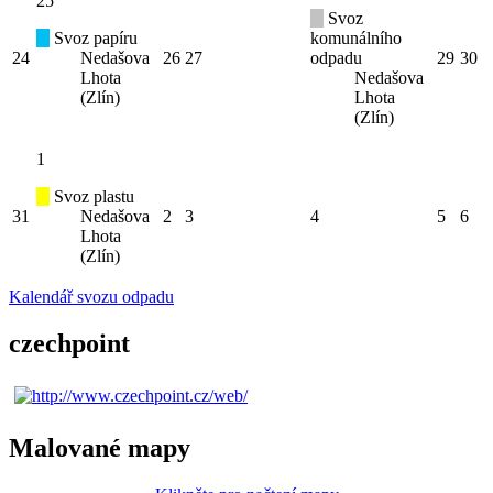
25
Svoz
Svoz papíru
komunálního
24
Nedašova
26
27
odpadu
29
30
Lhota
Nedašova
(Zlín)
Lhota
(Zlín)
1
Svoz plastu
31
Nedašova
2
3
4
5
6
Lhota
(Zlín)
Kalendář svozu odpadu
czechpoint
Malované mapy