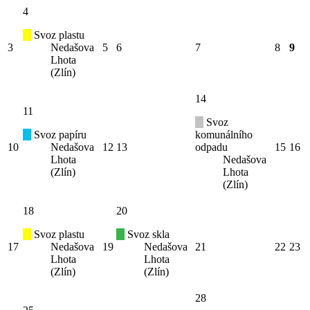
4
Svoz plastu
3
Nedašova
5
6
7
8
9
Lhota
(Zlín)
14
11
Svoz
Svoz papíru
komunálního
10
Nedašova
12
13
odpadu
15
16
Lhota
Nedašova
(Zlín)
Lhota
(Zlín)
18
20
Svoz plastu
Svoz skla
17
Nedašova
19
Nedašova
21
22
23
Lhota
Lhota
(Zlín)
(Zlín)
28