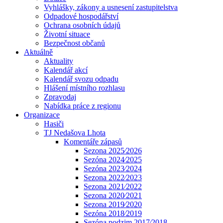
Vyhlášky, zákony a usnesení zastupitelstva
Odpadové hospodářství
Ochrana osobních údajů
Životní situace
Bezpečnost občanů
Aktuálně
Aktuality
Kalendář akcí
Kalendář svozu odpadu
Hlášení místního rozhlasu
Zpravodaj
Nabídka práce z regionu
Organizace
Hasiči
TJ Nedašova Lhota
Komentáře zápasů
Sezona 2025⁄2026
Sezóna 2024⁄2025
Sezóna 2023⁄2024
Sezona 2022⁄2023
Sezona 2021⁄2022
Sezona 2020⁄2021
Sezona 2019⁄2020
Sezóna 2018⁄2019
Sezóna podzim 2017⁄2018