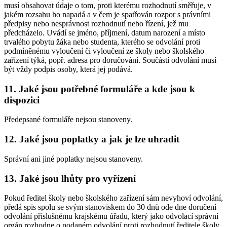
musí obsahovat údaje o tom, proti kterému rozhodnutí směřuje, v
jakém rozsahu ho napadá a v čem je spatřován rozpor s právními
předpisy nebo nesprávnost rozhodnutí nebo řízení, jež mu
předcházelo. Uvádí se jméno, příjmení, datum narození a místo
trvalého pobytu žáka nebo studenta, kterého se odvolání proti
podmíněnému vyloučení či vyloučení ze školy nebo školského
zařízení týká, popř. adresa pro doručování. Součástí odvolání musí
být vždy podpis osoby, která jej podává.
11. Jaké jsou potřebné formuláře a kde jsou k
dispozici
Předepsané formuláře nejsou stanoveny.
12. Jaké jsou poplatky a jak je lze uhradit
Správní ani jiné poplatky nejsou stanoveny.
13. Jaké jsou lhůty pro vyřízení
Pokud ředitel školy nebo školského zařízení sám nevyhoví odvolání,
předá spis spolu se svým stanoviskem do 30 dnů ode dne doručení
odvolání příslušnému krajskému úřadu, který jako odvolací správní
orgán rozhodne o podaném odvolání proti rozhodnutí ředitele školy