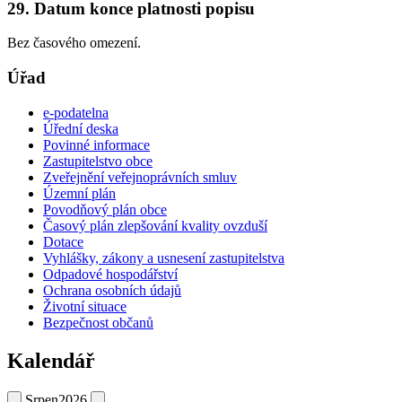
29. Datum konce platnosti popisu
Bez časového omezení.
Úřad
e-podatelna
Úřední deska
Povinné informace
Zastupitelstvo obce
Zveřejnění veřejnoprávních smluv
Územní plán
Povodňový plán obce
Časový plán zlepšování kvality ovzduší
Dotace
Vyhlášky, zákony a usnesení zastupitelstva
Odpadové hospodářství
Ochrana osobních údajů
Životní situace
Bezpečnost občanů
Kalendář
Srpen
2026