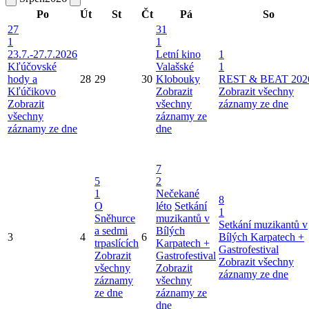
Po
Út
St
Čt
Pá
So
27
31
1
1
23.7.-27.7.2026
Letní kino
1
Kľúčovské
Valašské
1
hody a
28
29
30
Klobouky
REST & BEAT 202
Kľúčikovo
Zobrazit
Zobrazit všechny
Zobrazit
všechny
záznamy ze dne
všechny
záznamy ze
záznamy ze dne
dne
7
5
2
1
Nečekané
8
O
léto
Setkání
1
Sněhurce
muzikantů v
Setkání muzikantů v
a sedmi
Bílých
3
4
6
Bílých Karpatech +
trpaslících
Karpatech +
Gastrofestival
Zobrazit
Gastrofestival
Zobrazit všechny
všechny
Zobrazit
záznamy ze dne
záznamy
všechny
ze dne
záznamy ze
dne