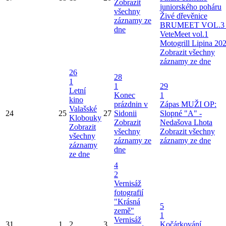
Zobrazit
juniorského poháru
všechny
Živé dřevěnice
záznamy ze
BRUMEET VOL.3 
dne
VeteMeet vol.1
Motogrill Lipina 20
Zobrazit všechny
záznamy ze dne
26
28
1
1
29
Letní
Konec
1
kino
prázdnin v
Zápas MUŽI OP:
Valašské
24
25
27
Sidonii
Slopné "A" -
Klobouky
Zobrazit
Nedašova Lhota
Zobrazit
všechny
Zobrazit všechny
všechny
záznamy ze
záznamy ze dne
záznamy
dne
ze dne
4
2
Vernisáž
fotografií
"Krásná
5
země"
1
Vernisáž
31
1
2
3
Kočárkování