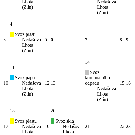
Lhota
Nedašova
(Zlín)
Lhota
(Zlín)
4
Svoz plastu
3
Nedašova
5
6
7
8
9
Lhota
(Zlín)
14
11
Svoz
Svoz papíru
komunálního
10
Nedašova
12
13
odpadu
15
16
Lhota
Nedašova
(Zlín)
Lhota
(Zlín)
18
20
Svoz plastu
Svoz skla
17
Nedašova
19
Nedašova
21
22
23
Lhota
Lhota