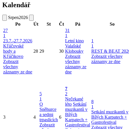
Kalendář
Srpen
2026
Po
Út
St
Čt
Pá
So
27
31
1
1
23.7.-27.7.2026
Letní kino
1
Kľúčovské
Valašské
1
hody a
28
29
30
Klobouky
REST & BEAT 202
Kľúčikovo
Zobrazit
Zobrazit všechny
Zobrazit
všechny
záznamy ze dne
všechny
záznamy ze
záznamy ze dne
dne
7
5
2
1
Nečekané
8
O
léto
Setkání
1
Sněhurce
muzikantů v
Setkání muzikantů v
a sedmi
Bílých
3
4
6
Bílých Karpatech +
trpaslících
Karpatech +
Gastrofestival
Zobrazit
Gastrofestival
Zobrazit všechny