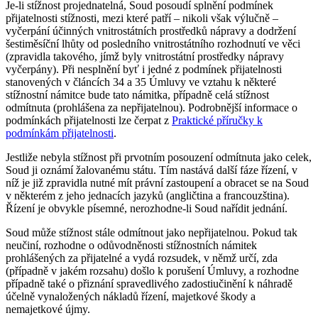
Je-li stížnost projednatelná, Soud posoudí splnění podmínek
přijatelnosti stížnosti, mezi které patří – nikoli však výlučně –
vyčerpání účinných vnitrostátních prostředků nápravy a dodržení
šestiměsíční lhůty od posledního vnitrostátního rozhodnutí ve věci
(zpravidla takového, jímž byly vnitrostátní prostředky nápravy
vyčerpány). Při nesplnění byť i jedné z podmínek přijatelnosti
stanovených v článcích 34 a 35 Úmluvy ve vztahu k některé
stížnostní námitce bude tato námitka, případně celá stížnost
odmítnuta (prohlášena za nepřijatelnou). Podrobnější informace o
podmínkách přijatelnosti lze čerpat z
Praktické příručky k
podmínkám přijatelnosti
.
Jestliže nebyla stížnost při prvotním posouzení odmítnuta jako celek,
Soud ji oznámí žalovanému státu. Tím nastává další fáze řízení, v
níž je již zpravidla nutné mít právní zastoupení a obracet se na Soud
v některém z jeho jednacích jazyků (angličtina a francouzština).
Řízení je obvykle písemné, nerozhodne-li Soud nařídit jednání.
Soud může stížnost stále odmítnout jako nepřijatelnou. Pokud tak
neučiní, rozhodne o odůvodněnosti stížnostních námitek
prohlášených za přijatelné a vydá rozsudek, v němž určí, zda
(případně v jakém rozsahu) došlo k porušení Úmluvy, a rozhodne
případně také o přiznání spravedlivého zadostiučinění k náhradě
účelně vynaložených nákladů řízení, majetkové škody a
nemajetkové újmy.