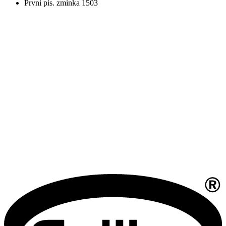
První pís. zmínka 1503