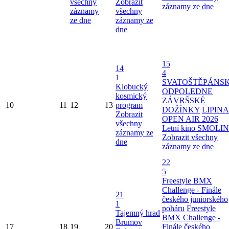
všechny
Zobrazit
záznamy ze dne
záznamy
všechny
ze dne
záznamy ze
dne
15
14
4
1
SVATOŠTĚPÁNS
Klobucký
ODPOLEDNE
kosmický
ZÁVRŠSKÉ
10
11
12
13
program
DOŽÍNKY
LIPINA
Zobrazit
OPEN AIR 2026
všechny
Letní kino SMOLI
záznamy ze
Zobrazit všechny
dne
záznamy ze dne
22
5
Freestyle BMX
Challenge - Finále
21
českého juniorského
1
poháru
Freestyle
Tajemný hrad
BMX Challenge -
Brumov
17
18
19
20
Finále českého