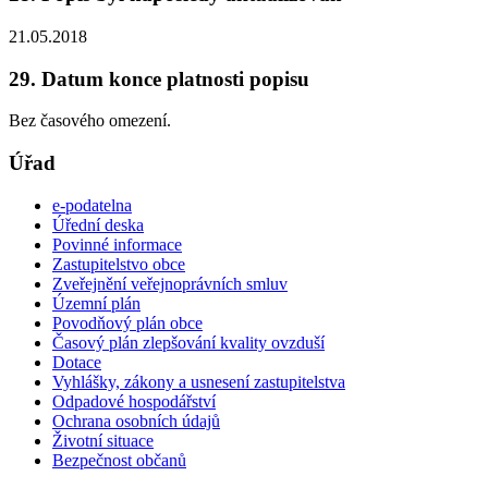
21.05.2018
29. Datum konce platnosti popisu
Bez časového omezení.
Úřad
e-podatelna
Úřední deska
Povinné informace
Zastupitelstvo obce
Zveřejnění veřejnoprávních smluv
Územní plán
Povodňový plán obce
Časový plán zlepšování kvality ovzduší
Dotace
Vyhlášky, zákony a usnesení zastupitelstva
Odpadové hospodářství
Ochrana osobních údajů
Životní situace
Bezpečnost občanů