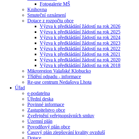
Fotogalerie MŠ
Knihovna
Smuteční oznámení
Dotace z rozpočtu obce
Výzva k předkládání žádostí na rok 2026
Výzva k předkládání žádostí na rok 2025
Výzva k předkládání žádostí na rok 2024
Výzva k předkládání žádostí na rok 2023
Výzva k předkládání žádostí na rok 2022
Výzva k předkládání žádostí na rok 2021
Výzva k předkládání žádostí na rok 2020
Výzva k předkládání žádostí na rok 2018
Mikroregion Valašské Klobucko
Třídění odpadu - informace
Re-use centrum Nedašova Lhota
Úřad
e-podatelna
Úřední deska
Povinné informace
Zastupitelstvo obce
Zveřejnění veřejnoprávních smluv
Územní plán
Povodňový plán obce
Časový plán zlepšování kvality ovzduší
Dotace