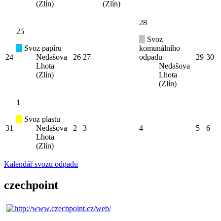
(Zlín)
(Zlín)
28
25
Svoz
Svoz papíru
komunálního
24
Nedašova
26
27
odpadu
29
30
Lhota
Nedašova
(Zlín)
Lhota
(Zlín)
1
Svoz plastu
31
Nedašova
2
3
4
5
6
Lhota
(Zlín)
Kalendář svozu odpadu
czechpoint