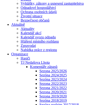
Vyhlášky, zákony a usnesení zastupitelstva
Odpadové hospodářství
Ochrana osobních údajů
Životní situace
Bezpečnost občanů
Aktuálně
Aktuality
Kalendář akcí
Kalendář svozu odpadu
Hlášení místního rozhlasu
Zpravodaj
Nabídka práce z regionu
Organizace
Hasiči
TJ Nedašova Lhota
Komentáře zápasů
Sezona 2025⁄2026
Sezóna 2024⁄2025
Sezóna 2023⁄2024
Sezona 2022⁄2023
Sezona 2021⁄2022
Sezona 2020⁄2021
Sezona 2019⁄2020
Sezóna 2018⁄2019
Sezóna podzim 2017⁄2018