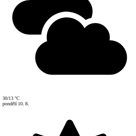
30/13 °C
pondělí
10. 8.