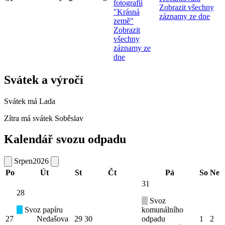
fotografií
Zobrazit všechny
"Krásná
záznamy ze dne
země"
Zobrazit
všechny
záznamy ze
dne
Svátek a výročí
Svátek má
Lada
Zítra má svátek
Soběslav
Kalendář svozu odpadu
Srpen
2026
Po
Út
St
Čt
Pá
So
Ne
31
28
Svoz
Svoz papíru
komunálního
27
Nedašova
29
30
odpadu
1
2