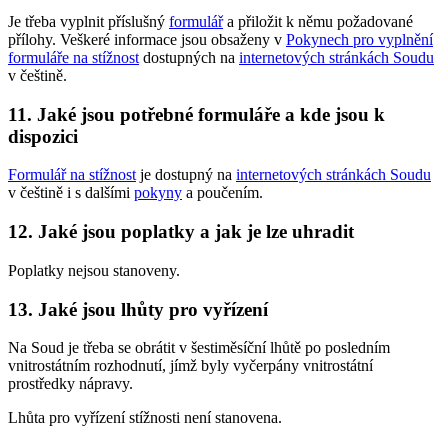
Je třeba vyplnit příslušný
formulář
a přiložit k němu požadované
přílohy. Veškeré informace jsou obsaženy v
Pokynech pro vyplnění
formuláře na stížnost
dostupných na
internetových stránkách Soudu
v češtině.
11. Jaké jsou potřebné formuláře a kde jsou k
dispozici
Formulář na stížnost
je dostupný na
internetových stránkách Soudu
v češtině i s dalšími
pokyny
a poučením.
12. Jaké jsou poplatky a jak je lze uhradit
Poplatky nejsou stanoveny.
13. Jaké jsou lhůty pro vyřízení
Na Soud je třeba se obrátit v šestiměsíční lhůtě po posledním
vnitrostátním rozhodnutí, jímž byly vyčerpány vnitrostátní
prostředky nápravy.
Lhůta pro vyřízení stížnosti není stanovena.