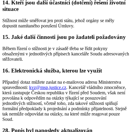
14. Kteří jsou další účastníci (dotčení) řešení životní
situace
Stížnost může směřovat jen proti státu, jehož orgány se měly
dopustit namítaného porušení Úmluvy.
15. Jaké další činnosti jsou po žadateli požadovány
Během řízení o stížnosti je v zásadě třeba se řídit pokyny
obsaženými v jednotlivých přípisech kanceláře Soudu adresovaných
stěžovateli.
16. Elektronická služba, kterou lze využít
Případný dotaz můžete zaslat na e-mailovou adresu Ministerstva
spravedlnosti:
kvz@msp.justice.cz
. Kancelář vládního zmocněnce,
která zastupuje Českou republiku v řízení před Soudem, však není
povolána k odpovědím na otázky týkající se posuzování
jednotlivých stížností, včetně toho, zda takové stížnosti splňují
formální předpoklady k projednání a podmínky přijatelnosti. Stejně
tak nemůže odpovídat na otázky, na které může reagovat pouze
Soud.
28. Popis byl naposledy aktualizován