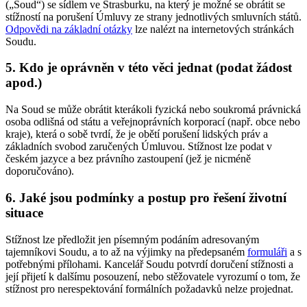
(„Soud“) se sídlem ve Štrasburku, na který je možné se obrátit se
stížností na porušení Úmluvy ze strany jednotlivých smluvních států.
Odpovědi na základní otázky
lze nalézt na internetových stránkách
Soudu.
5. Kdo je oprávněn v této věci jednat (podat žádost
apod.)
Na Soud se může obrátit kterákoli fyzická nebo soukromá právnická
osoba odlišná od státu a veřejnoprávních korporací (např. obce nebo
kraje), která o sobě tvrdí, že je obětí porušení lidských práv a
základních svobod zaručených Úmluvou. Stížnost lze podat v
českém jazyce a bez právního zastoupení (jež je nicméně
doporučováno).
6. Jaké jsou podmínky a postup pro řešení životní
situace
Stížnost lze předložit jen písemným podáním adresovaným
tajemníkovi Soudu, a to až na výjimky na předepsaném
formuláři
a s
potřebnými přílohami. Kancelář Soudu potvrdí doručení stížnosti a
její přijetí k dalšímu posouzení, nebo stěžovatele vyrozumí o tom, že
stížnost pro nerespektování formálních požadavků nelze projednat.