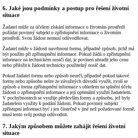
6. Jaké jsou podmínky a postup pro řešení životní
situace
Žadatel může za účelem získání informace o životním prostředí
požádat povinný subjekt o zpřístupnění informace o životním
prostředí. Svou žádost nemusí odůvodňovat.
Žadatel může v žádosti navrhnout formu, případně způsob, jichž má
být použito při zpřístupnění informace. Pokud žádá o zpřístupnění
informace na technickém nosiči dat, je povinen uhradit jeho cenu
nebo přiložit k žádosti technicky použitelný nosič dat.
Pokud žadatel formu nebo způsob neurčí, případně pokud takové
formy nebo způsobu nelze ze závažných důvodů využít, zvolí se
způsob a forma zpřístupnění informace s ohledem na splnění účelu
žádosti o zpřístupnění informace a její optimální využití žadatelem.
V pochybnostech se využije především formy a způsobu, jež byly
žadatelem využity k podání žádosti. Pokud povinný subjekt
zpřístupní informaci byť i jen částečně v jiné než požadované formě,
musí tento svůj postup odůvodnit.
7. Jakým způsobem můžete zahájit řešení životní
situace