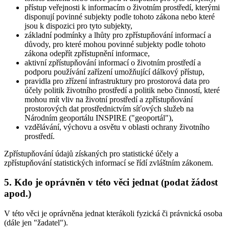
přístup veřejnosti k informacím o životním prostředí, kterými
disponují povinné subjekty podle tohoto zákona nebo které
jsou k dispozici pro tyto subjekty,
základní podmínky a lhůty pro zpřístupňování informací a
důvody, pro které mohou povinné subjekty podle tohoto
zákona odepřít zpřístupnění informace,
aktivní zpřístupňování informací o životním prostředí a
podporu používání zařízení umožňující dálkový přístup,
pravidla pro zřízení infrastruktury pro prostorová data pro
účely politik životního prostředí a politik nebo činností, které
mohou mít vliv na životní prostředí a zpřístupňování
prostorových dat prostřednictvím síťových služeb na
Národním geoportálu INSPIRE ("geoportál"),
vzdělávání, výchovu a osvětu v oblasti ochrany životního
prostředí.
Zpřístupňování údajů získaných pro statistické účely a
zpřístupňování statistických informací se řídí zvláštním zákonem.
5. Kdo je oprávněn v této věci jednat (podat žádost
apod.)
V této věci je oprávněna jednat kterákoli fyzická či právnická osoba
(dále jen "žadatel").