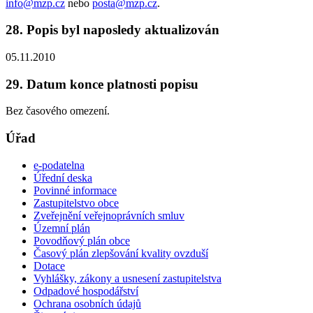
info@mzp.cz
nebo
posta@mzp.cz
.
28. Popis byl naposledy aktualizován
05.11.2010
29. Datum konce platnosti popisu
Bez časového omezení.
Úřad
e-podatelna
Úřední deska
Povinné informace
Zastupitelstvo obce
Zveřejnění veřejnoprávních smluv
Územní plán
Povodňový plán obce
Časový plán zlepšování kvality ovzduší
Dotace
Vyhlášky, zákony a usnesení zastupitelstva
Odpadové hospodářství
Ochrana osobních údajů