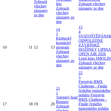
Zobrazit
léto
Zobrazit všechny
všechny
Zobrazit
záznamy ze dne
záznamy
všechny
ze dne
záznamy ze
dne
15
14
4
1
SVATOŠTĚPÁNS
Klobucký
ODPOLEDNE
kosmický
ZÁVRŠSKÉ
10
11
12
13
program
DOŽÍNKY
LIPINA
Zobrazit
OPEN AIR 2026
všechny
Letní kino SMOLI
záznamy ze
Zobrazit všechny
dne
záznamy ze dne
22
5
Freestyle BMX
Challenge - Finále
21
českého juniorského
1
poháru
Freestyle
Tajemný hrad
BMX Challenge -
Brumov
17
18
19
20
Finále českého
Zobrazit
juniorského poháru
všechny