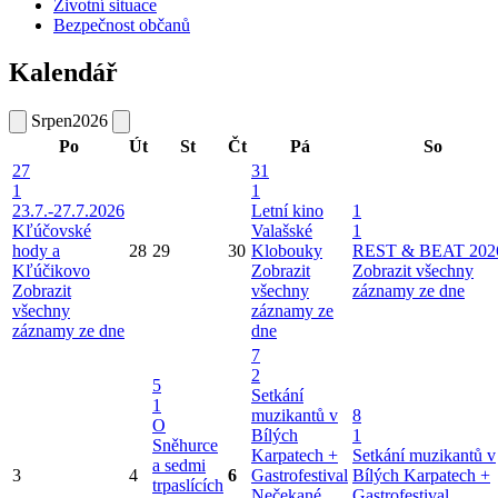
Životní situace
Bezpečnost občanů
Kalendář
Srpen
2026
Po
Út
St
Čt
Pá
So
27
31
1
1
23.7.-27.7.2026
Letní kino
1
Kľúčovské
Valašské
1
hody a
28
29
30
Klobouky
REST & BEAT 202
Kľúčikovo
Zobrazit
Zobrazit všechny
Zobrazit
všechny
záznamy ze dne
všechny
záznamy ze
záznamy ze dne
dne
7
2
5
Setkání
1
muzikantů v
8
O
Bílých
1
Sněhurce
Karpatech +
Setkání muzikantů v
a sedmi
3
4
6
Gastrofestival
Bílých Karpatech +
trpaslících
Nečekané
Gastrofestival