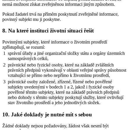
nemá možnost získat zveřejněnou informaci jiným způsobem.
Pokud žadatel trvá na přímém poskytnutí zveřejněné informace,
povinný subjekt mu ji poskytne.
8. Na které instituci životní situaci řešit
Povinnými subjekty, které informace o životním prostředí
zpřístupňují, se rozumí:
1
správní úřady a jiné organizační složky státu a orgány územních
samosprávných celků,
2
právnické nebo fyzické osoby, které na základě zvláštních
právních předpisů vykonávají v oblasti veřejné správy působnost
vztahující se přímo nebo nepřímo k životnímu prostředí,
3
právnické osoby založené, zřízené, řízené nebo pověřené
subjekty uvedenými v bodech 1 a 2, jakož i fyzické osoby
pověřené těmito subjekty, které na základě právních předpisů
nebo dohody s těmito subjekty poskytují služby, které ovlivňují
stav životního prostředí a jeho jednotlivých složek.
10. Jaké doklady je nutné mít s sebou
Žádné doklady nejsou požadovány, žádost však nesmí být