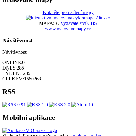
Klikněte pro načtení mapy
MAPA: ©
Vydavatelství CBS
www.malovanemapy.cz
Návštěvnost
Návštěvnost:
ONLINE:
0
DNES:
285
TÝDEN:
1235
CELKEM:
1560268
RSS
Mobilní aplikace
Sledujte informace z našeho webu v
mobilní aplikaci –