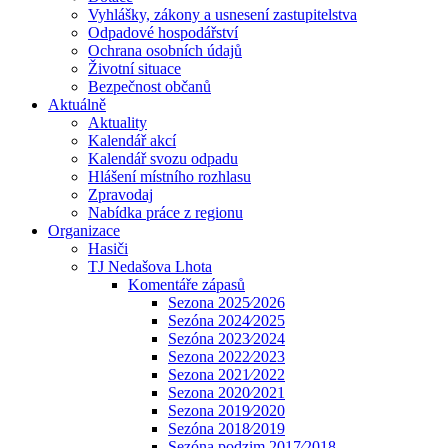
Vyhlášky, zákony a usnesení zastupitelstva
Odpadové hospodářství
Ochrana osobních údajů
Životní situace
Bezpečnost občanů
Aktuálně
Aktuality
Kalendář akcí
Kalendář svozu odpadu
Hlášení místního rozhlasu
Zpravodaj
Nabídka práce z regionu
Organizace
Hasiči
TJ Nedašova Lhota
Komentáře zápasů
Sezona 2025⁄2026
Sezóna 2024⁄2025
Sezóna 2023⁄2024
Sezona 2022⁄2023
Sezona 2021⁄2022
Sezona 2020⁄2021
Sezona 2019⁄2020
Sezóna 2018⁄2019
Sezóna podzim 2017⁄2018