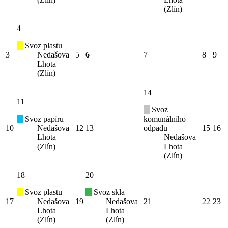
(Zlín)
4
Svoz plastu
3
Nedašova
5
6
7
8
9
Lhota
(Zlín)
14
11
Svoz
Svoz papíru
komunálního
10
Nedašova
12
13
odpadu
15
16
Lhota
Nedašova
(Zlín)
Lhota
(Zlín)
18
20
Svoz plastu
Svoz skla
17
Nedašova
19
Nedašova
21
22
23
Lhota
Lhota
(Zlín)
(Zlín)