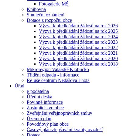
Fotogalerie MŠ
Knihovna
Smuteční oznámení
Dotace z rozpočtu obce
Výzva k předkládání žádostí na rok 2026
Výzva k předkládání žádostí na rok 2025
Výzva k předkládání žádostí na rok 2024
Výzva k předkládání žádostí na rok 2023
Výzva k předkládání žádostí na rok 2022
Výzva k předkládání žádostí na rok 2021
Výzva k předkládání žádostí na rok 2020
Výzva k předkládání žádostí na rok 2018
Mikroregion Valašské Klobucko
Třídění odpadu - informace
Re-use centrum Nedašova Lhota
Úřad
e-podatelna
Úřední deska
Povinné informace
Zastupitelstvo obce
Zveřejnění veřejnoprávních smluv
Územní plán
Povodňový plán obce
Časový plán zlepšování kvality ovzduší
Dotace