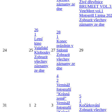
Živé dřevěnice
záznamy ze
BRUMEET VOL.3 
dne
VeteMeet vol.1
Motogrill Lipina 20
Zobrazit všechny
záznamy ze dne
26
28
1
1
Letní
Konec
kino
prázdnin v
Valašské
24
25
27
Sidonii
29
Klobouky
Zobrazit
Zobrazit
všechny
všechny
záznamy ze
záznamy
dne
ze dne
4
2
Vernisáž
fotografií
"Krásná
5
země"
1
Vernisáž
31
1
2
3
Kočárkování
fotografií
Zobrazit všechny
"Krásná