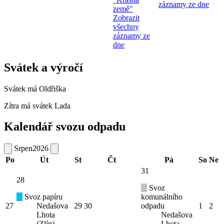
záznamy ze dne
země"
Zobrazit
všechny
záznamy ze
dne
Svátek a výročí
Svátek má
Oldřiška
Zítra má svátek
Lada
Kalendář svozu odpadu
Srpen
2026
Po
Út
St
Čt
Pá
So
Ne
31
28
Svoz
Svoz papíru
komunálního
27
Nedašova
29
30
odpadu
1
2
Lhota
Nedašova
(Zlín)
Lhota