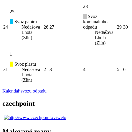
28
25
Svoz
Svoz papíru
komunálního
24
Nedašova
26
27
odpadu
29
30
Lhota
Nedašova
(Zlín)
Lhota
(Zlín)
1
Svoz plastu
31
Nedašova
2
3
4
5
6
Lhota
(Zlín)
Kalendář svozu odpadu
czechpoint
Malované mapy