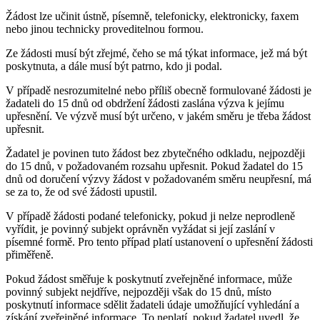
Žádost lze učinit ústně, písemně, telefonicky, elektronicky, faxem
nebo jinou technicky proveditelnou formou.
Ze žádosti musí být zřejmé, čeho se má týkat informace, jež má být
poskytnuta, a dále musí být patrno, kdo ji podal.
V případě nesrozumitelné nebo příliš obecně formulované žádosti je
žadateli do 15 dnů od obdržení žádosti zaslána výzva k jejímu
upřesnění. Ve výzvě musí být určeno, v jakém směru je třeba žádost
upřesnit.
Žadatel je povinen tuto žádost bez zbytečného odkladu, nejpozději
do 15 dnů, v požadovaném rozsahu upřesnit. Pokud žadatel do 15
dnů od doručení výzvy žádost v požadovaném směru neupřesní, má
se za to, že od své žádosti upustil.
V případě žádosti podané telefonicky, pokud ji nelze neprodleně
vyřídit, je povinný subjekt oprávněn vyžádat si její zaslání v
písemné formě. Pro tento případ platí ustanovení o upřesnění žádosti
přiměřeně.
Pokud žádost směřuje k poskytnutí zveřejněné informace, může
povinný subjekt nejdříve, nejpozději však do 15 dnů, místo
poskytnutí informace sdělit žadateli údaje umožňující vyhledání a
získání zveřejněné informace. To neplatí, pokud žadatel uvedl, že