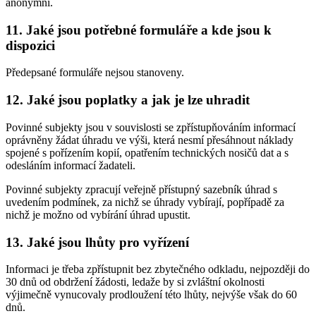
anonymní.
11. Jaké jsou potřebné formuláře a kde jsou k
dispozici
Předepsané formuláře nejsou stanoveny.
12. Jaké jsou poplatky a jak je lze uhradit
Povinné subjekty jsou v souvislosti se zpřístupňováním informací
oprávněny žádat úhradu ve výši, která nesmí přesáhnout náklady
spojené s pořízením kopií, opatřením technických nosičů dat a s
odesláním informací žadateli.
Povinné subjekty zpracují veřejně přístupný sazebník úhrad s
uvedením podmínek, za nichž se úhrady vybírají, popřípadě za
nichž je možno od vybírání úhrad upustit.
13. Jaké jsou lhůty pro vyřízení
Informaci je třeba zpřístupnit bez zbytečného odkladu, nejpozději do
30 dnů od obdržení žádosti, ledaže by si zvláštní okolnosti
výjimečně vynucovaly prodloužení této lhůty, nejvýše však do 60
dnů.