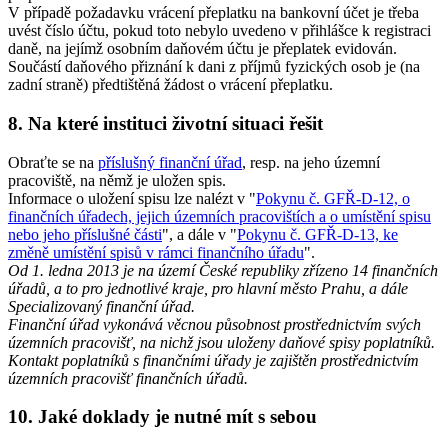
V případě požadavku vrácení přeplatku na bankovní účet je třeba
uvést číslo účtu, pokud toto nebylo uvedeno v přihlášce k registraci
daně, na jejímž osobním daňovém účtu je přeplatek evidován.
Součástí daňového přiznání k dani z příjmů fyzických osob je (na
zadní straně) předtištěná žádost o vrácení přeplatku.
8. Na které instituci životní situaci řešit
Obraťte se na
příslušný finanční úřad
, resp. na jeho územní
pracoviště, na němž je uložen spis.
Informace o uložení spisu lze nalézt v "
Pokynu č. GFŘ-D-12, o
finančních úřadech, jejich územních pracovištích a o umístění spisu
nebo jeho příslušné části
", a dále v "
Pokynu č. GFŘ-D-13, ke
změně umístění spisů v rámci finančního úřadu
".
Od 1. ledna 2013 je na území České republiky zřízeno 14 finančních
úřadů, a to pro jednotlivé kraje, pro hlavní město Prahu, a dále
Specializovaný finanční úřad.
Finanční úřad vykonává věcnou působnost prostřednictvím svých
územních pracovišť, na nichž jsou uloženy daňové spisy poplatníků.
Kontakt poplatníků s finančními úřady je zajištěn prostřednictvím
územních pracovišť finančních úřadů.
10. Jaké doklady je nutné mít s sebou