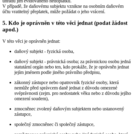
úhradu jím evidovaného nedoplatku.
V případě, že daňovému subjektu vznikne na osobním daňovém
účtu vratitelný přeplatek, může požádat o jeho vrácení.
5. Kdo je oprávněn v této věci jednat (podat žádost
apod.)
V této věci je oprávněn jednat:
daňový subjekt - fyzická osoba,
daňový subjekt - právnická osoba; za právnickou osobu jedná
statutární orgán nebo ten, kdo prokáže, že je oprávněn jednat
jejím jménem podle jiného právního předpisu,
zákonný zástupce nebo opatrovník fyzické osoby, která
nemůže před správcem daně jednat z důvodu omezené
svéprávnosti (zejm. pro nedostatek věku nebo z důvodu jejího
omezení soudem),
zmocněnec zvolený daňovým subjektem nebo ustanovený
zástupce,
společný zmocněnec či společný zástupce,