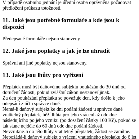
V případě osobního jednání je úřední osoba oprávněna požadovat
předložení průkazu totožnosti.
11. Jaké jsou potřebné formuláře a kde jsou k
dispozici
Předepsané formuláře nejsou stanoveny.
12. Jaké jsou poplatky a jak je lze uhradit
Správní ani jiné poplatky nejsou stanoveny.
13. Jaké jsou lhůty pro vyřízení
Přeplatek musí být daňovému subjektu poukázán do 30 dnů od
doručení žádosti, pokud zvláštní zákon nestanoví jinak.
Za den poukázání přeplatku se považuje den, kdy došlo k jeho
odepsání z účtu správce daně.
Nemá-li daňový subjekt ke dni podání žádosti u správce daně
vratitelný přeplatek, běží lhůta pro jeho vrácení až ode dne
následujícího po jeho vzniku (po dosažení částky 100 Kč), pokud se
tak stane nejdéle do 60 dnů ode dne podání žádosti.
Nevznikne-li do této lhůty vratitelný přeplatek, žádost se zamítne.
Nepožádá-li daňový subjekt o vrácení vratitelného přeplatku do 6 let