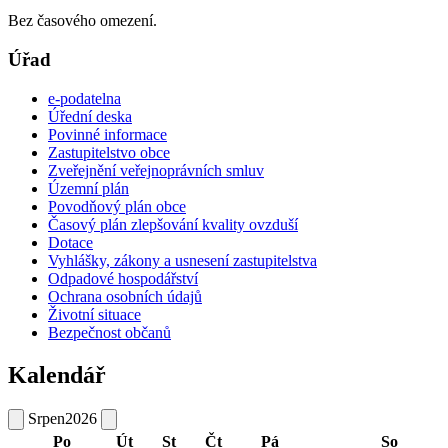
Bez časového omezení.
Úřad
e-podatelna
Úřední deska
Povinné informace
Zastupitelstvo obce
Zveřejnění veřejnoprávních smluv
Územní plán
Povodňový plán obce
Časový plán zlepšování kvality ovzduší
Dotace
Vyhlášky, zákony a usnesení zastupitelstva
Odpadové hospodářství
Ochrana osobních údajů
Životní situace
Bezpečnost občanů
Kalendář
Srpen
2026
Po
Út
St
Čt
Pá
So