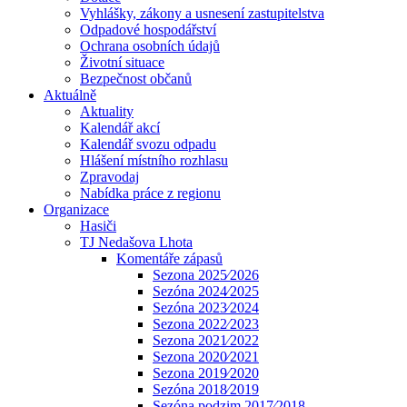
Vyhlášky, zákony a usnesení zastupitelstva
Odpadové hospodářství
Ochrana osobních údajů
Životní situace
Bezpečnost občanů
Aktuálně
Aktuality
Kalendář akcí
Kalendář svozu odpadu
Hlášení místního rozhlasu
Zpravodaj
Nabídka práce z regionu
Organizace
Hasiči
TJ Nedašova Lhota
Komentáře zápasů
Sezona 2025⁄2026
Sezóna 2024⁄2025
Sezóna 2023⁄2024
Sezona 2022⁄2023
Sezona 2021⁄2022
Sezona 2020⁄2021
Sezona 2019⁄2020
Sezóna 2018⁄2019
Sezóna podzim 2017⁄2018