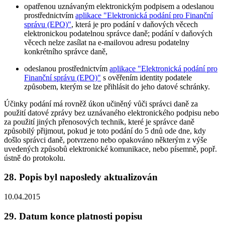
opatřenou uznávaným elektronickým podpisem a odeslanou
prostřednictvím
aplikace "Elektronická podání pro Finanční
správu (EPO)"
, která je pro podání v daňových věcech
elektronickou podatelnou správce daně; podání v daňových
věcech nelze zasílat na e-mailovou adresu podatelny
konkrétního správce daně,
odeslanou prostřednictvím
aplikace "Elektronická podání pro
Finanční správu (EPO)"
s ověřením identity podatele
způsobem, kterým se lze přihlásit do jeho datové schránky.
Účinky podání má rovněž úkon učiněný vůči správci daně za
použití datové zprávy bez uznávaného elektronického podpisu nebo
za použití jiných přenosových technik, které je správce daně
způsobilý přijmout, pokud je toto podání do 5 dnů ode dne, kdy
došlo správci daně, potvrzeno nebo opakováno některým z výše
uvedených způsobů elektronické komunikace, nebo písemně, popř.
ústně do protokolu.
28. Popis byl naposledy aktualizován
10.04.2015
29. Datum konce platnosti popisu