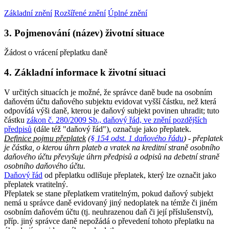
Základní znění
Rozšířené znění
Úplné znění
3. Pojmenování (název) životní situace
Žádost o vrácení přeplatku daně
4. Základní informace k životní situaci
V určitých situacích je možné, že správce daně bude na osobním
daňovém účtu daňového subjektu evidovat vyšší částku, než která
odpovídá výši daně, kterou je daňový subjekt povinen uhradit; tuto
částku
zákon č. 280/2009 Sb., daňový řád, ve znění pozdějších
předpisů
(dále též "daňový řád"), označuje jako přeplatek.
Definice pojmu přeplatek
(
§ 154 odst. 1 daňového řádu
) - přeplatek
je částka, o kterou úhrn plateb a vratek na kreditní straně osobního
daňového účtu převyšuje úhrn předpisů a odpisů na debetní straně
osobního daňového účtu.
Daňový řád
od přeplatku odlišuje přeplatek, který lze označit jako
přeplatek vratitelný.
Přeplatek se stane přeplatkem vratitelným, pokud daňový subjekt
nemá u správce daně evidovaný jiný nedoplatek na témže či jiném
osobním daňovém účtu (tj. neuhrazenou daň či její příslušenství),
příp. jiný správce daně nepožádá o převedení tohoto přeplatku na