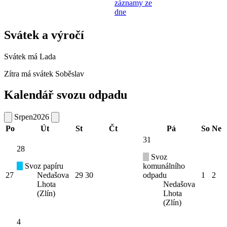
záznamy ze
dne
Svátek a výročí
Svátek má
Lada
Zítra má svátek
Soběslav
Kalendář svozu odpadu
Srpen
2026
Po
Út
St
Čt
Pá
So
Ne
31
28
Svoz
Svoz papíru
komunálního
27
Nedašova
29
30
odpadu
1
2
Lhota
Nedašova
(Zlín)
Lhota
(Zlín)
4