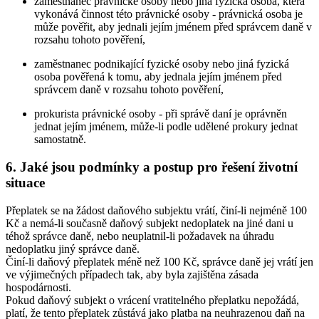
zaměstnanec právnické osoby nebo jiná fyzická osoba, která
vykonává činnost této právnické osoby - právnická osoba je
může pověřit, aby jednali jejím jménem před správcem daně v
rozsahu tohoto pověření,
zaměstnanec podnikající fyzické osoby nebo jiná fyzická
osoba pověřená k tomu, aby jednala jejím jménem před
správcem daně v rozsahu tohoto pověření,
prokurista právnické osoby - při správě daní je oprávněn
jednat jejím jménem, může-li podle udělené prokury jednat
samostatně.
6. Jaké jsou podmínky a postup pro řešení životní
situace
Přeplatek se na žádost daňového subjektu vrátí, činí-li nejméně 100
Kč a nemá-li současně daňový subjekt nedoplatek na jiné dani u
téhož správce daně, nebo neuplatnil-li požadavek na úhradu
nedoplatku jiný správce daně.
Činí-li daňový přeplatek méně než 100 Kč, správce daně jej vrátí jen
ve výjimečných případech tak, aby byla zajištěna zásada
hospodárnosti.
Pokud daňový subjekt o vrácení vratitelného přeplatku nepožádá,
platí, že tento přeplatek zůstává jako platba na neuhrazenou daň na