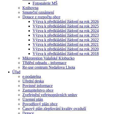
Fotogalerie MŠ
Knihovna
Smuteční oznámení
Dotace z rozpočtu obce
Výzva k předkládání žádostí na rok 2026
Výzva k předkládání žádostí na rok 2025
Výzva k předkládání žádostí na rok 2024
Výzva k předkládání žádostí na rok 2023
Výzva k předkládání žádostí na rok 2022
Výzva k předkládání žádostí na rok 2021
Výzva k předkládání žádostí na rok 2020
Výzva k předkládání žádostí na rok 2018
Mikroregion Valašské Klobucko
Třídění odpadu - informace
Re-use centrum Nedašova Lhota
Úřad
e-podatelna
Úřední deska
Povinné informace
Zastupitelstvo obce
Zveřejnění veřejnoprávních smluv
Územní plán
Povodňový plán obce
Časový plán zlepšování kvality ovzduší
Dotace