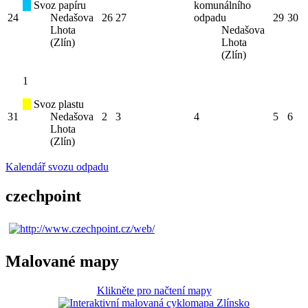
Svoz papíru
komunálního
24
Nedašova
26
27
odpadu
29
30
Lhota
Nedašova
(Zlín)
Lhota
(Zlín)
1
Svoz plastu
31
Nedašova
2
3
4
5
6
Lhota
(Zlín)
Kalendář svozu odpadu
czechpoint
Malované mapy
Klikněte pro načtení mapy