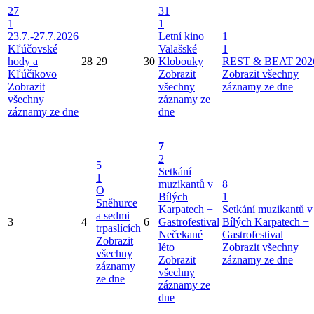
27
31
1
1
23.7.-27.7.2026
Letní kino
1
Kľúčovské
Valašské
1
hody a
28
29
30
Klobouky
REST & BEAT 202
Kľúčikovo
Zobrazit
Zobrazit všechny
Zobrazit
všechny
záznamy ze dne
všechny
záznamy ze
záznamy ze dne
dne
7
2
5
Setkání
1
muzikantů v
8
O
Bílých
1
Sněhurce
Karpatech +
Setkání muzikantů v
a sedmi
3
4
6
Gastrofestival
Bílých Karpatech +
trpaslících
Nečekané
Gastrofestival
Zobrazit
léto
Zobrazit všechny
všechny
Zobrazit
záznamy ze dne
záznamy
všechny
ze dne
záznamy ze
dne