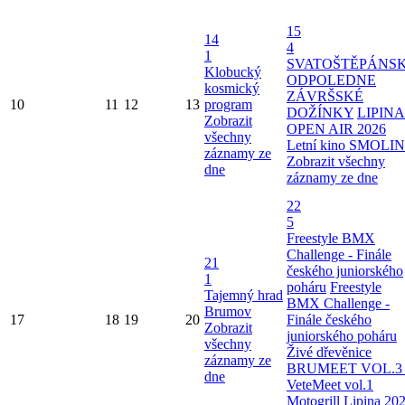
15
14
4
1
SVATOŠTĚPÁNS
Klobucký
ODPOLEDNE
kosmický
ZÁVRŠSKÉ
10
11
12
13
program
DOŽÍNKY
LIPINA
Zobrazit
OPEN AIR 2026
všechny
Letní kino SMOLI
záznamy ze
Zobrazit všechny
dne
záznamy ze dne
22
5
Freestyle BMX
Challenge - Finále
21
českého juniorského
1
poháru
Freestyle
Tajemný hrad
BMX Challenge -
Brumov
17
18
19
20
Finále českého
Zobrazit
juniorského poháru
všechny
Živé dřevěnice
záznamy ze
BRUMEET VOL.3 
dne
VeteMeet vol.1
Motogrill Lipina 20