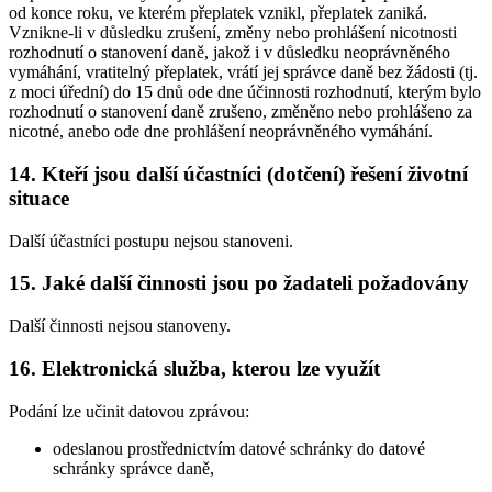
od konce roku, ve kterém přeplatek vznikl, přeplatek zaniká.
Vznikne-li v důsledku zrušení, změny nebo prohlášení nicotnosti
rozhodnutí o stanovení daně, jakož i v důsledku neoprávněného
vymáhání, vratitelný přeplatek, vrátí jej správce daně bez žádosti (tj.
z moci úřední) do 15 dnů ode dne účinnosti rozhodnutí, kterým bylo
rozhodnutí o stanovení daně zrušeno, změněno nebo prohlášeno za
nicotné, anebo ode dne prohlášení neoprávněného vymáhání.
14. Kteří jsou další účastníci (dotčení) řešení životní
situace
Další účastníci postupu nejsou stanoveni.
15. Jaké další činnosti jsou po žadateli požadovány
Další činnosti nejsou stanoveny.
16. Elektronická služba, kterou lze využít
Podání lze učinit datovou zprávou:
odeslanou prostřednictvím datové schránky do datové
schránky správce daně,