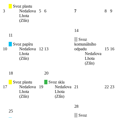
Svoz plastu
3
Nedašova
5
6
7
8
9
Lhota
(Zlín)
14
11
Svoz
Svoz papíru
komunálního
10
Nedašova
12
13
odpadu
15
16
Lhota
Nedašova
(Zlín)
Lhota
(Zlín)
18
20
Svoz plastu
Svoz skla
17
Nedašova
19
Nedašova
21
22
23
Lhota
Lhota
(Zlín)
(Zlín)
28
25
Svoz