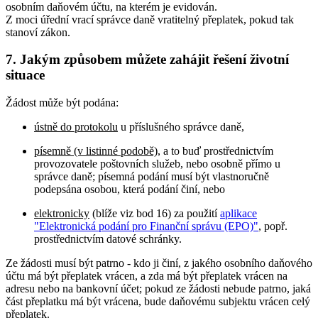
osobním daňovém účtu, na kterém je evidován.
Z moci úřední vrací správce daně vratitelný přeplatek, pokud tak
stanoví zákon.
7. Jakým způsobem můžete zahájit řešení životní
situace
Žádost může být podána:
ústně do protokolu
u příslušného správce daně,
písemně (v listinné podobě)
, a to buď prostřednictvím
provozovatele poštovních služeb, nebo osobně přímo u
správce daně; písemná podání musí být vlastnoručně
podepsána osobou, která podání činí, nebo
elektronicky
(blíže viz bod 16) za použití
aplikace
"Elektronická podání pro Finanční správu (EPO)"
, popř.
prostřednictvím datové schránky.
Ze žádosti musí být patrno - kdo ji činí, z jakého osobního daňového
účtu má být přeplatek vrácen, a zda má být přeplatek vrácen na
adresu nebo na bankovní účet; pokud ze žádosti nebude patrno, jaká
část přeplatku má být vrácena, bude daňovému subjektu vrácen celý
přeplatek.