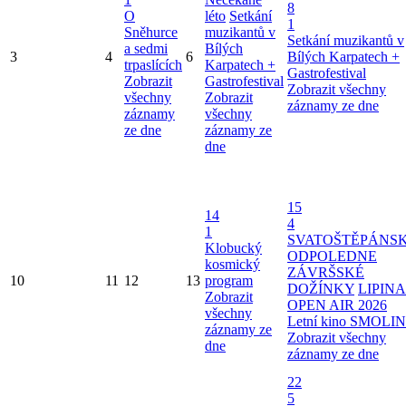
8
O
léto
Setkání
1
Sněhurce
muzikantů v
Setkání muzikantů v
a sedmi
Bílých
3
4
6
Bílých Karpatech +
trpaslících
Karpatech +
Gastrofestival
Zobrazit
Gastrofestival
Zobrazit všechny
všechny
Zobrazit
záznamy ze dne
záznamy
všechny
ze dne
záznamy ze
dne
15
14
4
1
SVATOŠTĚPÁNS
Klobucký
ODPOLEDNE
kosmický
ZÁVRŠSKÉ
10
11
12
13
program
DOŽÍNKY
LIPINA
Zobrazit
OPEN AIR 2026
všechny
Letní kino SMOLI
záznamy ze
Zobrazit všechny
dne
záznamy ze dne
22
5