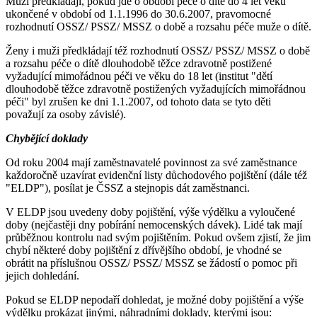
Muži předkládají, pokud jde o období péče o dítě do 4 let věku
ukončené v období od 1.1.1996 do 30.6.2007, pravomocné
rozhodnutí OSSZ/ PSSZ/ MSSZ o době a rozsahu péče muže o dítě.
Ženy i muži předkládají též rozhodnutí OSSZ/ PSSZ/ MSSZ o době
a rozsahu péče o dítě dlouhodobě těžce zdravotně postižené
vyžadující mimořádnou péči ve věku do 18 let (institut "dětí
dlouhodobě těžce zdravotně postižených vyžadujících mimořádnou
péči" byl zrušen ke dni 1.1.2007, od tohoto data se tyto děti
považují za osoby závislé).
Chybějící doklady
Od roku 2004 mají zaměstnavatelé povinnost za své zaměstnance
každoročně uzavírat evidenční listy důchodového pojištění (dále též
"ELDP"), posílat je ČSSZ a stejnopis dát zaměstnanci.
V ELDP jsou uvedeny doby pojištění, výše výdělku a vyloučené
doby (nejčastěji dny pobírání nemocenských dávek). Lidé tak mají
průběžnou kontrolu nad svým pojištěním. Pokud ovšem zjistí, že jim
chybí některé doby pojištění z dřívějšího období, je vhodné se
obrátit na příslušnou OSSZ/ PSSZ/ MSSZ se žádostí o pomoc při
jejich dohledání.
Pokud se ELDP nepodaří dohledat, je možné doby pojištění a výše
výdělku prokázat jinými, náhradními doklady, kterými jsou: