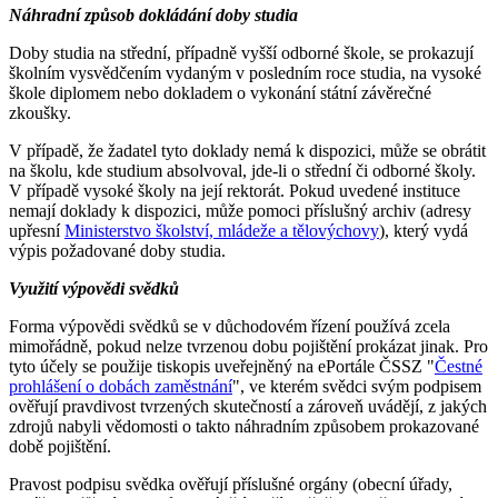
Náhradní způsob dokládání doby studia
Doby studia na střední, případně vyšší odborné škole, se prokazují
školním vysvědčením vydaným v posledním roce studia, na vysoké
škole diplomem nebo dokladem o vykonání státní závěrečné
zkoušky.
V případě, že žadatel tyto doklady nemá k dispozici, může se obrátit
na školu, kde studium absolvoval, jde-li o střední či odborné školy.
V případě vysoké školy na její rektorát. Pokud uvedené instituce
nemají doklady k dispozici, může pomoci příslušný archiv (adresy
upřesní
Ministerstvo školství, mládeže a tělovýchovy
), který vydá
výpis požadované doby studia.
Využití výpovědi svědků
Forma výpovědi svědků se v důchodovém řízení používá zcela
mimořádně, pokud nelze tvrzenou dobu pojištění prokázat jinak. Pro
tyto účely se použije tiskopis uveřejněný na ePortále ČSSZ "
Čestné
prohlášení o dobách zaměstnání
", ve kterém svědci svým podpisem
ověřují pravdivost tvrzených skutečností a zároveň uvádějí, z jakých
zdrojů nabyli vědomosti o takto náhradním způsobem prokazované
době pojištění.
Pravost podpisu svědka ověřují příslušné orgány (obecní úřady,