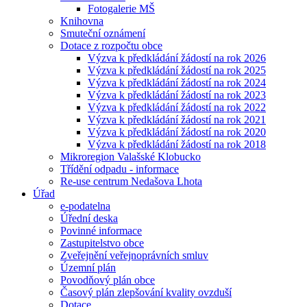
Fotogalerie MŠ
Knihovna
Smuteční oznámení
Dotace z rozpočtu obce
Výzva k předkládání žádostí na rok 2026
Výzva k předkládání žádostí na rok 2025
Výzva k předkládání žádostí na rok 2024
Výzva k předkládání žádostí na rok 2023
Výzva k předkládání žádostí na rok 2022
Výzva k předkládání žádostí na rok 2021
Výzva k předkládání žádostí na rok 2020
Výzva k předkládání žádostí na rok 2018
Mikroregion Valašské Klobucko
Třídění odpadu - informace
Re-use centrum Nedašova Lhota
Úřad
e-podatelna
Úřední deska
Povinné informace
Zastupitelstvo obce
Zveřejnění veřejnoprávních smluv
Územní plán
Povodňový plán obce
Časový plán zlepšování kvality ovzduší
Dotace