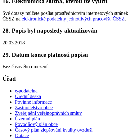
16. Elektronická služba, kterou lze využít
Své dotazy můžete posílat prostřednictvím internetových stránek
ČSSZ na
elektronické podatelny jednotlivých pracovišť ČSSZ
.
28. Popis byl naposledy aktualizován
20.03.2018
29. Datum konce platnosti popisu
Bez časového omezení.
Úřad
e-podatelna
Úřední deska
Povinné informace
Zastupitelstvo obce
Zveřejnění veřejnoprávních smluv
Územní plán
Povodňový plán obce
Časový plán zlepšování kvality ovzduší
Dotace