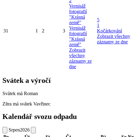
2
Vernisáž
fotografií
"Krásná
5
země"
1
Vernisáž
31
1
2
3
Kočárkování
fotografií
Zobrazit všechny
"Krásná
záznamy ze dne
země"
Zobrazit
všechny
záznamy ze
dne
Svátek a výročí
Svátek má
Roman
Zítra má svátek
Vavřinec
Kalendář svozu odpadu
Srpen
2026
Po
Út
St
Čt
Pá
So
Ne