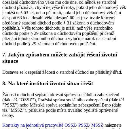
dosažení důchodového věku mu ode dne, od něhož se starobní
důchod přiznává, chybí nejvýše tři roky, pokud jeho důchodový věk
je nižší než 63 let, nebo pět roků, pokud jeho důchodový věk činí
alespoň 63 let a dosáhl věku alespoň 60 let (tzv. trvale krácený
předčasný starobní důchod podle § 31 zákona o důchodovém
pojištění). Výše tohoto důchodu je nižší, než výše starobního
důchodu podle § 29 zákona o důchodovém pojištění, přičemž
přiznání tohoto starobního důchodu vylučuje nárok na starobní
důchod podle § 29 zákona o důchodovém pojištění.
7. Jakým způsobem můžete zahájit řešení životní
situace
Dostavte se k sepsání žádosti o starobní důchod na příslušný úřad.
8. Na které instituci životní situaci řešit
Žádosti o důchod sepisují okresní správy sociálního zabezpečení
(dále též "OSSZ"), Pražská správa sociálního zabezpečení (dále též
"PSSZ") nebo Městská správa sociálního zabezpečení Brno (dále
též "MSSZ"), příslušné podle místa trvalého bydliště oprávněné
osoby.
Kontakty na jednotlivá pracoviště OSSZ/ PSSZ/ MSSZ
naleznete