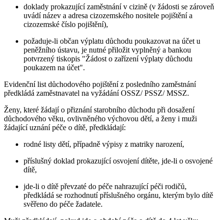
doklady prokazující zaměstnání v cizině (v žádosti se zároveň
uvádí název a adresa cizozemského nositele pojištění a
cizozemské číslo pojištění),
požaduje-li občan výplatu důchodu poukazovat na účet u
peněžního ústavu, je nutné přiložit vyplněný a bankou
potvrzený tiskopis "Žádost o zařízení výplaty důchodu
poukazem na účet".
Evidenční list důchodového pojištění z posledního zaměstnání
předkládá zaměstnavatel na vyžádání OSSZ/ PSSZ/ MSSZ.
Ženy, které žádají o přiznání starobního důchodu při dosažení
důchodového věku, ovlivněného výchovou dětí, a ženy i muži
žádající uznání péče o dítě, předkládají:
rodné listy dětí, případně výpisy z matriky narození,
příslušný doklad prokazující osvojení dítěte, jde-li o osvojené
dítě,
jde-li o dítě převzaté do péče nahrazující péči rodičů,
předkládá se rozhodnutí příslušného orgánu, kterým bylo dítě
svěřeno do péče žadatele.