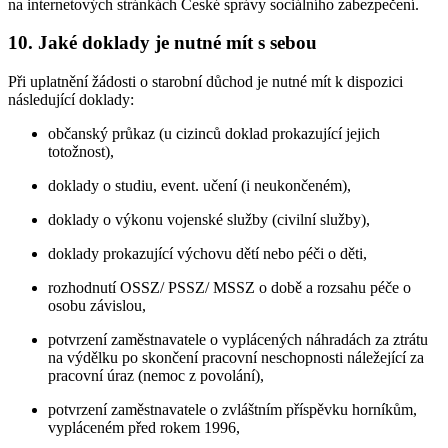
na internetových stránkách České správy sociálního zabezpečení.
10. Jaké doklady je nutné mít s sebou
Při uplatnění žádosti o starobní důchod je nutné mít k dispozici
následující doklady:
občanský průkaz (u cizinců doklad prokazující jejich
totožnost),
doklady o studiu, event. učení (i neukončeném),
doklady o výkonu vojenské služby (civilní služby),
doklady prokazující výchovu dětí nebo péči o děti,
rozhodnutí OSSZ/ PSSZ/ MSSZ o době a rozsahu péče o
osobu závislou,
potvrzení zaměstnavatele o vyplácených náhradách za ztrátu
na výdělku po skončení pracovní neschopnosti náležející za
pracovní úraz (nemoc z povolání),
potvrzení zaměstnavatele o zvláštním příspěvku horníkům,
vypláceném před rokem 1996,