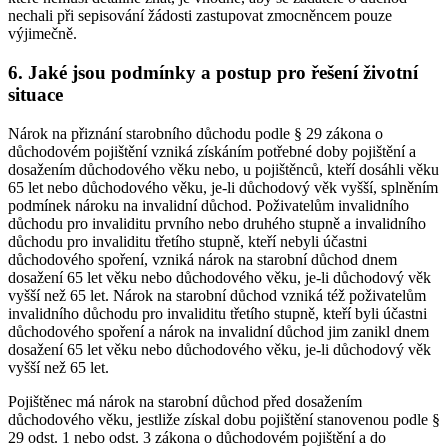
nechali při sepisování žádosti zastupovat zmocněncem pouze
výjimečně.
6. Jaké jsou podmínky a postup pro řešení životní
situace
Nárok na přiznání starobního důchodu podle § 29 zákona o
důchodovém pojištění vzniká získáním potřebné doby pojištění a
dosažením důchodového věku nebo, u pojištěnců, kteří dosáhli věku
65 let nebo důchodového věku, je-li důchodový věk vyšší, splněním
podmínek nároku na invalidní důchod. Poživatelům invalidního
důchodu pro invaliditu prvního nebo druhého stupně a invalidního
důchodu pro invaliditu třetího stupně, kteří nebyli účastni
důchodového spoření, vzniká nárok na starobní důchod dnem
dosažení 65 let věku nebo důchodového věku, je-li důchodový věk
vyšší než 65 let. Nárok na starobní důchod vzniká též poživatelům
invalidního důchodu pro invaliditu třetího stupně, kteří byli účastni
důchodového spoření a nárok na invalidní důchod jim zanikl dnem
dosažení 65 let věku nebo důchodového věku, je-li důchodový věk
vyšší než 65 let.
Pojištěnec má nárok na starobní důchod před dosažením
důchodového věku, jestliže získal dobu pojištění stanovenou podle §
29 odst. 1 nebo odst. 3 zákona o důchodovém pojištění a do