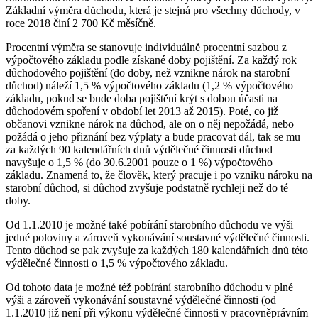
Základní výměra důchodu, která je stejná pro všechny důchody, v
roce 2018 činí 2 700 Kč měsíčně.
Procentní výměra se stanovuje individuálně procentní sazbou z
výpočtového základu podle získané doby pojištění. Za každý rok
důchodového pojištění (do doby, než vznikne nárok na starobní
důchod) náleží 1,5 % výpočtového základu (1,2 % výpočtového
základu, pokud se bude doba pojištění krýt s dobou účasti na
důchodovém spoření v období let 2013 až 2015). Poté, co již
občanovi vznikne nárok na důchod, ale on o něj nepožádá, nebo
požádá o jeho přiznání bez výplaty a bude pracovat dál, tak se mu
za každých 90 kalendářních dnů výdělečné činnosti důchod
navyšuje o 1,5 % (do 30.6.2001 pouze o 1 %) výpočtového
základu. Znamená to, že člověk, který pracuje i po vzniku nároku na
starobní důchod, si důchod zvyšuje podstatně rychleji než do té
doby.
Od 1.1.2010 je možné také pobírání starobního důchodu ve výši
jedné poloviny a zároveň vykonávání soustavné výdělečné činnosti.
Tento důchod se pak zvyšuje za každých 180 kalendářních dnů této
výdělečné činnosti o 1,5 % výpočtového základu.
Od tohoto data je možné též pobírání starobního důchodu v plné
výši a zároveň vykonávání soustavné výdělečné činnosti (od
1.1.2010 již není při výkonu výdělečné činnosti v pracovněprávním