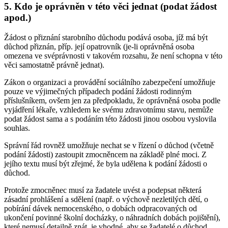
5. Kdo je oprávněn v této věci jednat (podat žádost
apod.)
Žádost o přiznání starobního důchodu podává osoba, jíž má být
důchod přiznán, příp. její opatrovník (je-li oprávněná osoba
omezena ve svéprávnosti v takovém rozsahu, že není schopna v této
věci samostatně právně jednat).
Zákon o organizaci a provádění sociálního zabezpečení umožňuje
pouze ve výjimečných případech podání žádosti rodinným
příslušníkem, ovšem jen za předpokladu, že oprávněná osoba podle
vyjádření lékaře, vzhledem ke svému zdravotnímu stavu, nemůže
podat žádost sama a s podáním této žádosti jinou osobou vyslovila
souhlas.
Správní řád rovněž umožňuje nechat se v řízení o důchod (včetně
podání žádosti) zastoupit zmocněncem na základě plné moci. Z
jejího textu musí být zřejmé, že byla udělena k podání žádosti o
důchod.
Protože zmocněnec musí za žadatele uvést a podepsat některá
zásadní prohlášení a sdělení (např. o výchově nezletilých dětí, o
pobírání dávek nemocenského, o dobách odpracovaných od
ukončení povinné školní docházky, o náhradních dobách pojištění),
které nemusí detailně znát, je vhodné, aby se žadatelé o důchod