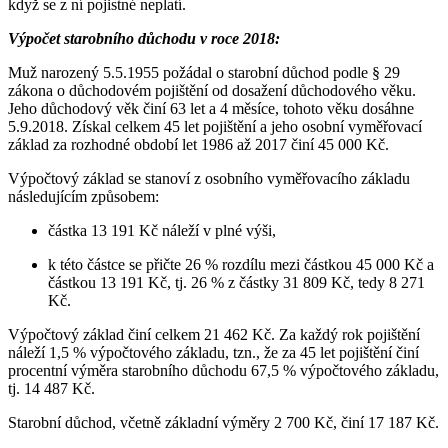
když se z ní pojistné neplatí.
Výpočet starobního důchodu v roce 2018:
Muž narozený 5.5.1955 požádal o starobní důchod podle § 29
zákona o důchodovém pojištění od dosažení důchodového věku.
Jeho důchodový věk činí 63 let a 4 měsíce, tohoto věku dosáhne
5.9.2018. Získal celkem 45 let pojištění a jeho osobní vyměřovací
základ za rozhodné období let 1986 až 2017 činí 45 000 Kč.
Výpočtový základ se stanoví z osobního vyměřovacího základu
následujícím způsobem:
částka 13 191 Kč náleží v plné výši,
k této částce se přičte 26 % rozdílu mezi částkou 45 000 Kč a
částkou 13 191 Kč, tj. 26 % z částky 31 809 Kč, tedy 8 271
Kč.
Výpočtový základ činí celkem 21 462 Kč. Za každý rok pojištění
náleží 1,5 % výpočtového základu, tzn., že za 45 let pojištění činí
procentní výměra starobního důchodu 67,5 % výpočtového základu,
tj. 14 487 Kč.
Starobní důchod, včetně základní výměry 2 700 Kč, činí 17 187 Kč.