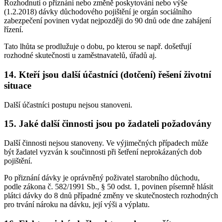
Rozhodnutí o přiznání nebo změně poskytování nebo výše
(1.2.2018) dávky důchodového pojištění je orgán sociálního
zabezpečení povinen vydat nejpozději do 90 dnů ode dne zahájení
řízení.
Tato lhůta se prodlužuje o dobu, po kterou se např. došetřují
rozhodné skutečnosti u zaměstnavatelů, úřadů aj.
14. Kteří jsou další účastníci (dotčení) řešení životní
situace
Další účastníci postupu nejsou stanoveni.
15. Jaké další činnosti jsou po žadateli požadovány
Další činnosti nejsou stanoveny. Ve výjimečných případech může
být žadatel vyzván k součinnosti při šetření neprokázaných dob
pojištění.
Po přiznání dávky je oprávněný poživatel starobního důchodu,
podle zákona č. 582/1991 Sb., § 50 odst. 1, povinen písemně hlásit
plátci dávky do 8 dnů případné změny ve skutečnostech rozhodných
pro trvání nároku na dávku, její výši a výplatu.