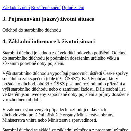
Základní znění
Rozšířené znění
Úplné znění
3. Pojmenování (název) životní situace
Odchod do starobního důchodu
4. Základní informace k životní situaci
Starobní důchod je jednou z dávek důchodového pojištění. Odchod
do starobního důchodu je podmíněn dosažením určitého věku a
získáním potřebné doby pojištění.
Výši starobního důchodu vypočítají pracovníci ústředí České správy
sociálního zabezpečení (dále též "ČSSZ"). Každý občan, který
požádal o důchod, obdrží z ČSSZ písemné rozhodnutí o přiznání a
výši starobního důchodu nebo o zamítnutí žádosti. Dále osobní list,
ve kterém jsou uvedeny započítané doby pojištění a příjmy dosažené
v rozhodném období.
V zákonem stanovených případech rozhodují o dávkách
důchodového pojištění příslušné orgány Ministerstva obrany,
Ministerstva vnitra nebo Ministerstva spravedlnosti.
Starobní důchod se skládá ze základní výměry a z procentní výměry.