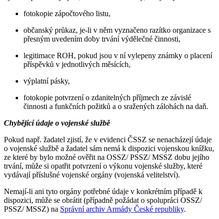
fotokopie zápočtového listu,
občanský průkaz, je-li v něm vyznačeno razítko organizace s
přesným uvedením doby trvání výdělečné činnosti,
legitimace ROH, pokud jsou v ní vylepeny známky o placení
příspěvků v jednotlivých měsících,
výplatní pásky,
fotokopie potvrzení o zdanitelných příjmech ze závislé
činnosti a funkčních požitků a o sražených zálohách na daň.
Chybějící údaje o vojenské službě
Pokud např. žadatel zjistí, že v evidenci ČSSZ se nenacházejí údaje
o vojenské službě a žadatel sám nemá k dispozici vojenskou knížku,
ze které by bylo možné ověřit na OSSZ/ PSSZ/ MSSZ dobu jejího
trvání, může si opatřit potvrzení o výkonu vojenské služby, které
vydávají příslušné vojenské orgány (vojenská velitelství).
Nemají-li ani tyto orgány potřebné údaje v konkrétním případě k
dispozici, může se obrátit (případně požádat o spolupráci OSSZ/
PSSZ/ MSSZ) na
Správní archiv Armády České republiky
.