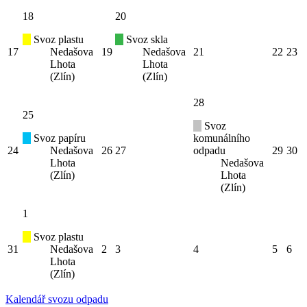
18
20
Svoz plastu
Svoz skla
17
Nedašova
19
Nedašova
21
22
23
Lhota
Lhota
(Zlín)
(Zlín)
28
25
Svoz
Svoz papíru
komunálního
24
Nedašova
26
27
odpadu
29
30
Lhota
Nedašova
(Zlín)
Lhota
(Zlín)
1
Svoz plastu
31
Nedašova
2
3
4
5
6
Lhota
(Zlín)
Kalendář svozu odpadu