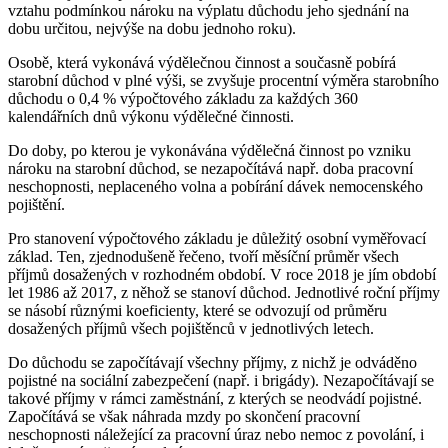
vztahu podmínkou nároku na výplatu důchodu jeho sjednání na
dobu určitou, nejvýše na dobu jednoho roku).
Osobě, která vykonává výdělečnou činnost a současně pobírá
starobní důchod v plné výši, se zvyšuje procentní výměra starobního
důchodu o 0,4 % výpočtového základu za každých 360
kalendářních dnů výkonu výdělečné činnosti.
Do doby, po kterou je vykonávána výdělečná činnost po vzniku
nároku na starobní důchod, se nezapočítává např. doba pracovní
neschopnosti, neplaceného volna a pobírání dávek nemocenského
pojištění.
Pro stanovení výpočtového základu je důležitý osobní vyměřovací
základ. Ten, zjednodušeně řečeno, tvoří měsíční průměr všech
příjmů dosažených v rozhodném období. V roce 2018 je jím období
let 1986 až 2017, z něhož se stanoví důchod. Jednotlivé roční příjmy
se násobí různými koeficienty, které se odvozují od průměru
dosažených příjmů všech pojištěnců v jednotlivých letech.
Do důchodu se započítávají všechny příjmy, z nichž je odváděno
pojistné na sociální zabezpečení (např. i brigády). Nezapočítávají se
takové příjmy v rámci zaměstnání, z kterých se neodvádí pojistné.
Započítává se však náhrada mzdy po skončení pracovní
neschopnosti náležející za pracovní úraz nebo nemoc z povolání, i