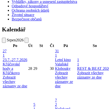
Vyhlášky, zákony a usnesení zastupitelstva
Odpadové hospodářství
Ochrana osobních údajů
Životní situace
Bezpečnost občanů
Kalendář
Srpen
2026
Po
Út
St
Čt
Pá
So
27
31
1
1
23.7.-27.7.2026
Letní kino
1
Kľúčovské
Valašské
1
hody a
28
29
30
Klobouky
REST & BEAT 202
Kľúčikovo
Zobrazit
Zobrazit všechny
Zobrazit
všechny
záznamy ze dne
všechny
záznamy ze
záznamy ze dne
dne
7
5
2
1
Nečekané