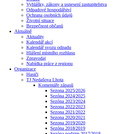
Vyhlášky, zákony a usnesení zastupitelstva
Odpadové hospodářství
Ochrana osobních údajů
Životní situace
Bezpečnost občanů
Aktuálně
Aktuality
Kalendář akcí
Kalendář svozu odpadu
Hlášení místního rozhlasu
Zpravodaj
Nabídka práce z regionu
Organizace
Hasiči
TJ Nedašova Lhota
Komentáře zápasů
Sezona 2025⁄2026
Sezóna 2024⁄2025
Sezóna 2023⁄2024
Sezona 2022⁄2023
Sezona 2021⁄2022
Sezona 2020⁄2021
Sezona 2019⁄2020
Sezóna 2018⁄2019
Sezóna podzim 2017⁄2018