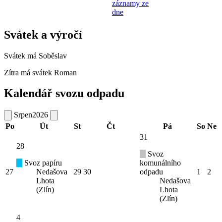
záznamy ze
dne
Svátek a výročí
Svátek má
Soběslav
Zítra má svátek
Roman
Kalendář svozu odpadu
Srpen
2026
Po
Út
St
Čt
Pá
So
Ne
31
28
Svoz
Svoz papíru
komunálního
27
Nedašova
29
30
odpadu
1
2
Lhota
Nedašova
(Zlín)
Lhota
(Zlín)
4