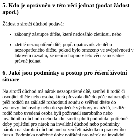
5. Kdo je oprávněn v této věci jednat (podat žádost
apod.)
Žádost o sirotčí důchod podává:
zákonný zástupce dítěte, které nedosáhlo zletilosti, nebo
zletilé nezaopatřené dítě, popř. opatrovník zletilého
nezaopatřeného dítěte, pokud bylo omezeno ve svéprávnosti v
takovém rozsahu, že není schopno v této věci samostatně
právně jednat.
6. Jaké jsou podmínky a postup pro řešení životní
situace
Na sirotčí důchod má nárok nezaopatřené dítě, zemřel-li rodič či
osvojitel dítěte nebo osoba, která převzala dítě do péče nahrazující
péči rodičů na základě rozhodnutí soudu o svěření dítěte do
výchovy jiné osoby nebo do společné výchovy manželů, jestliže
rodič nebo uvedená osoba byli poživateli starobního nebo
invalidního důchodu nebo ke dni smrti splnili podmínku potřebné
doby pojištění pro nárok na invalidní důchod nebo podmínky
nároku na starobní důchod anebo zemřeli následkem pracovního
úrazu. Podmínka potřebné doby pojištění pro nárok na invalidní