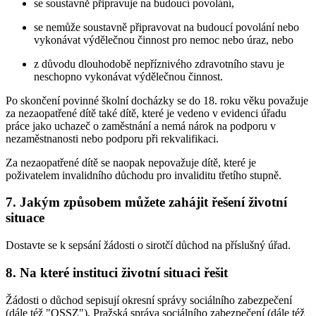
se soustavně připravuje na budoucí povolání,
se nemůže soustavně připravovat na budoucí povolání nebo
vykonávat výdělečnou činnost pro nemoc nebo úraz, nebo
z důvodu dlouhodobě nepříznivého zdravotního stavu je
neschopno vykonávat výdělečnou činnost.
Po skončení povinné školní docházky se do 18. roku věku považuje
za nezaopatřené dítě také dítě, které je vedeno v evidenci úřadu
práce jako uchazeč o zaměstnání a nemá nárok na podporu v
nezaměstnanosti nebo podporu při rekvalifikaci.
Za nezaopatřené dítě se naopak nepovažuje dítě, které je
poživatelem invalidního důchodu pro invaliditu třetího stupně.
7. Jakým způsobem můžete zahájit řešení životní
situace
Dostavte se k sepsání žádosti o sirotčí důchod na příslušný úřad.
8. Na které instituci životní situaci řešit
Žádosti o důchod sepisují okresní správy sociálního zabezpečení
(dále též "OSSZ"), Pražská správa sociálního zabezpečení (dále též