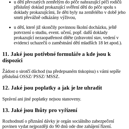
u dětí převzatých zemřelým do péče nahrazující péči rodičů
příslušný doklad prokazující svěření dětí do péče spolu s
doklady prokazujícími, že děti byly na zemřelého v době jeho
smrti převážně odkázány výživou,
u dětí, které již skončily povinnou školní docházku, ještě
potvrzení o studiu, event. učení, popř. další doklady
prokazující nezaopatřenost dítěte (zdravotní stav, vedení v
evidenci uchazečů o zaměstnání dětí mladších 18 let apod.).
11. Jaké jsou potřebné formuláře a kde jsou k
dispozici
Žádost o sirotčí důchod (na předepsaném tiskopisu) s vámi sepíše
příslušná OSSZ/ PSSZ/ MSSZ.
12. Jaké jsou poplatky a jak je lze uhradit
Správní ani jiné poplatky nejsou stanoveny.
13. Jaké jsou lhůty pro vyřízení
Rozhodnutí o přiznání dávky je orgán sociálního zabezpečení
povinen vydat nejpozději do 90 dnů ode dne zahájení řízení.