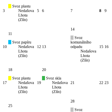
Svoz plastu
3
Nedašova
5
6
7
8
9
Lhota
(Zlín)
14
11
Svoz
Svoz papíru
komunálního
10
Nedašova
12
13
odpadu
15
16
Lhota
Nedašova
(Zlín)
Lhota
(Zlín)
18
20
Svoz plastu
Svoz skla
17
Nedašova
19
Nedašova
21
22
23
Lhota
Lhota
(Zlín)
(Zlín)
28
25
Svoz