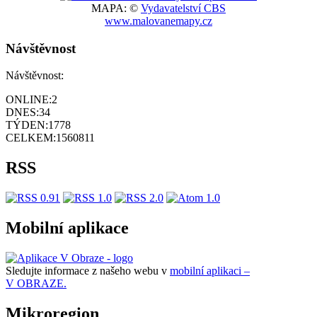
MAPA: ©
Vydavatelství CBS
www.malovanemapy.cz
Návštěvnost
Návštěvnost:
ONLINE:
2
DNES:
34
TÝDEN:
1778
CELKEM:
1560811
RSS
Mobilní aplikace
Sledujte informace z našeho webu v
mobilní aplikaci –
V OBRAZE.
Mikroregion