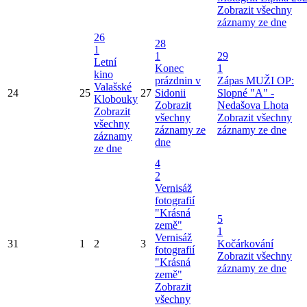
Zobrazit všechny
záznamy ze dne
26
28
1
1
29
Letní
Konec
1
kino
prázdnin v
Zápas MUŽI OP:
Valašské
24
25
27
Sidonii
Slopné "A" -
Klobouky
Zobrazit
Nedašova Lhota
Zobrazit
všechny
Zobrazit všechny
všechny
záznamy ze
záznamy ze dne
záznamy
dne
ze dne
4
2
Vernisáž
fotografií
"Krásná
5
země"
1
Vernisáž
31
1
2
3
Kočárkování
fotografií
Zobrazit všechny
"Krásná
záznamy ze dne
země"
Zobrazit
všechny