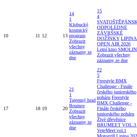
15
14
4
1
SVATOŠTĚPÁNS
Klobucký
ODPOLEDNE
kosmický
ZÁVRŠSKÉ
10
11
12
13
program
DOŽÍNKY
LIPINA
Zobrazit
OPEN AIR 2026
všechny
Letní kino SMOLI
záznamy ze
Zobrazit všechny
dne
záznamy ze dne
22
5
Freestyle BMX
Challenge - Finále
21
českého juniorského
1
poháru
Freestyle
Tajemný hrad
BMX Challenge -
Brumov
17
18
19
20
Finále českého
Zobrazit
juniorského poháru
všechny
Živé dřevěnice
záznamy ze
BRUMEET VOL.3 
dne
VeteMeet vol.1
Motogrill Lipina 20