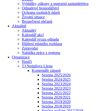
Vyhlášky, zákony a usnesení zastupitelstva
Odpadové hospodářství
Ochrana osobních údajů
Životní situace
Bezpečnost občanů
Aktuálně
Aktuality
Kalendář akcí
Kalendář svozu odpadu
Hlášení místního rozhlasu
Zpravodaj
Nabídka práce z regionu
Organizace
Hasiči
TJ Nedašova Lhota
Komentáře zápasů
Sezona 2025⁄2026
Sezóna 2024⁄2025
Sezóna 2023⁄2024
Sezona 2022⁄2023
Sezona 2021⁄2022
Sezona 2020⁄2021
Sezona 2019⁄2020
Sezóna 2018⁄2019
Sezóna podzim 2017⁄2018