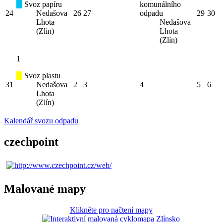
Svoz papíru
komunálního
24
Nedašova
26
27
odpadu
29
30
Lhota
Nedašova
(Zlín)
Lhota
(Zlín)
1
Svoz plastu
31
Nedašova
2
3
4
5
6
Lhota
(Zlín)
Kalendář svozu odpadu
czechpoint
Malované mapy
Klikněte pro načtení mapy