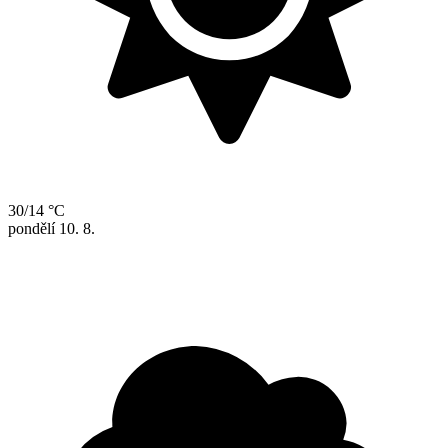
30/14 °C
pondělí
10. 8.