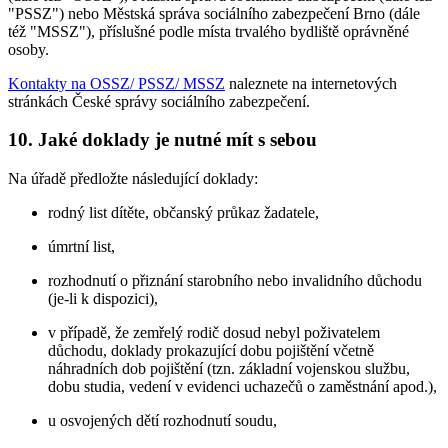
"PSSZ") nebo Městská správa sociálního zabezpečení Brno (dále
též "MSSZ"), příslušné podle místa trvalého bydliště oprávněné
osoby.
Kontakty na OSSZ/ PSSZ/ MSSZ
naleznete na internetových
stránkách České správy sociálního zabezpečení.
10. Jaké doklady je nutné mít s sebou
Na úřadě předložte následující doklady:
rodný list dítěte, občanský průkaz žadatele,
úmrtní list,
rozhodnutí o přiznání starobního nebo invalidního důchodu
(je-li k dispozici),
v případě, že zemřelý rodič dosud nebyl poživatelem
důchodu, doklady prokazující dobu pojištění včetně
náhradních dob pojištění (tzn. základní vojenskou službu,
dobu studia, vedení v evidenci uchazečů o zaměstnání apod.),
u osvojených dětí rozhodnutí soudu,