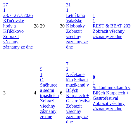
27
31
1
1
23.7.-27.7.2026
Letní kino
1
Kľúčovské
Valašské
1
hody a
28
29
30
Klobouky
REST & BEAT 202
Kľúčikovo
Zobrazit
Zobrazit všechny
Zobrazit
všechny
záznamy ze dne
všechny
záznamy ze
záznamy ze dne
dne
7
5
2
1
Nečekané
8
O
léto
Setkání
1
Sněhurce
muzikantů v
Setkání muzikantů v
a sedmi
Bílých
3
4
6
Bílých Karpatech +
trpaslících
Karpatech +
Gastrofestival
Zobrazit
Gastrofestival
Zobrazit všechny
všechny
Zobrazit
záznamy ze dne
záznamy
všechny
ze dne
záznamy ze
dne