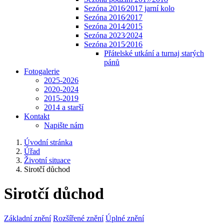
Sezóna 2016⁄2017 jarní kolo
Sezóna 2016⁄2017
Sezóna 2014⁄2015
Sezóna 2023⁄2024
Sezóna 2015⁄2016
Přátelské utkání a turnaj starých
pánů
Fotogalerie
2025-2026
2020-2024
2015-2019
2014 a starší
Kontakt
Napište nám
Úvodní stránka
Úřad
Životní situace
Sirotčí důchod
Sirotčí důchod
Základní znění
Rozšířené znění
Úplné znění