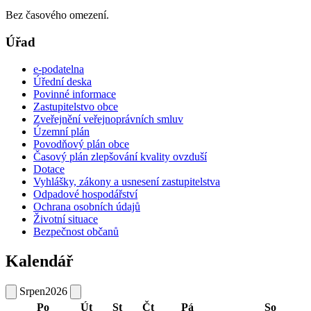
Bez časového omezení.
Úřad
e-podatelna
Úřední deska
Povinné informace
Zastupitelstvo obce
Zveřejnění veřejnoprávních smluv
Územní plán
Povodňový plán obce
Časový plán zlepšování kvality ovzduší
Dotace
Vyhlášky, zákony a usnesení zastupitelstva
Odpadové hospodářství
Ochrana osobních údajů
Životní situace
Bezpečnost občanů
Kalendář
Srpen
2026
Po
Út
St
Čt
Pá
So