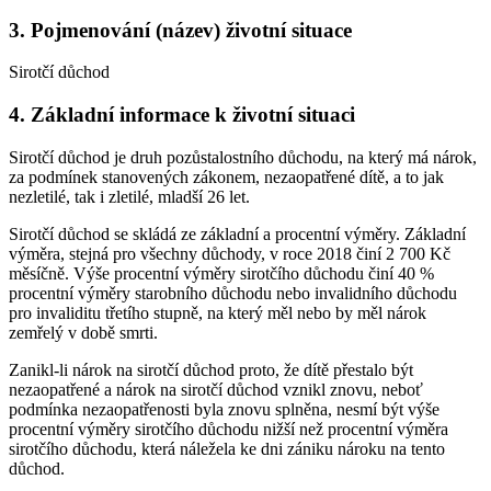
3. Pojmenování (název) životní situace
Sirotčí důchod
4. Základní informace k životní situaci
Sirotčí důchod je druh pozůstalostního důchodu, na který má nárok,
za podmínek stanovených zákonem, nezaopatřené dítě, a to jak
nezletilé, tak i zletilé, mladší 26 let.
Sirotčí důchod se skládá ze základní a procentní výměry. Základní
výměra, stejná pro všechny důchody, v roce 2018 činí 2 700 Kč
měsíčně. Výše procentní výměry sirotčího důchodu činí 40 %
procentní výměry starobního důchodu nebo invalidního důchodu
pro invaliditu třetího stupně, na který měl nebo by měl nárok
zemřelý v době smrti.
Zanikl-li nárok na sirotčí důchod proto, že dítě přestalo být
nezaopatřené a nárok na sirotčí důchod vznikl znovu, neboť
podmínka nezaopatřenosti byla znovu splněna, nesmí být výše
procentní výměry sirotčího důchodu nižší než procentní výměra
sirotčího důchodu, která náležela ke dni zániku nároku na tento
důchod.