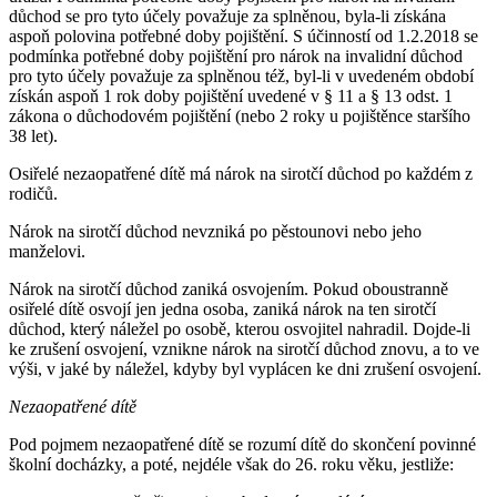
důchod se pro tyto účely považuje za splněnou, byla-li získána
aspoň polovina potřebné doby pojištění. S účinností od 1.2.2018 se
podmínka potřebné doby pojištění pro nárok na invalidní důchod
pro tyto účely považuje za splněnou též, byl-li v uvedeném období
získán aspoň 1 rok doby pojištění uvedené v § 11 a § 13 odst. 1
zákona o důchodovém pojištění (nebo 2 roky u pojištěnce staršího
38 let).
Osiřelé nezaopatřené dítě má nárok na sirotčí důchod po každém z
rodičů.
Nárok na sirotčí důchod nevzniká po pěstounovi nebo jeho
manželovi.
Nárok na sirotčí důchod zaniká osvojením. Pokud oboustranně
osiřelé dítě osvojí jen jedna osoba, zaniká nárok na ten sirotčí
důchod, který náležel po osobě, kterou osvojitel nahradil. Dojde-li
ke zrušení osvojení, vznikne nárok na sirotčí důchod znovu, a to ve
výši, v jaké by náležel, kdyby byl vyplácen ke dni zrušení osvojení.
Nezaopatřené dítě
Pod pojmem nezaopatřené dítě se rozumí dítě do skončení povinné
školní docházky, a poté, nejdéle však do 26. roku věku, jestliže: