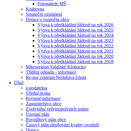
Fotogalerie MŠ
Knihovna
Smuteční oznámení
Dotace z rozpočtu obce
Výzva k předkládání žádostí na rok 2026
Výzva k předkládání žádostí na rok 2025
Výzva k předkládání žádostí na rok 2024
Výzva k předkládání žádostí na rok 2023
Výzva k předkládání žádostí na rok 2022
Výzva k předkládání žádostí na rok 2021
Výzva k předkládání žádostí na rok 2020
Výzva k předkládání žádostí na rok 2018
Mikroregion Valašské Klobucko
Třídění odpadu - informace
Re-use centrum Nedašova Lhota
Úřad
e-podatelna
Úřední deska
Povinné informace
Zastupitelstvo obce
Zveřejnění veřejnoprávních smluv
Územní plán
Povodňový plán obce
Časový plán zlepšování kvality ovzduší
Dotace