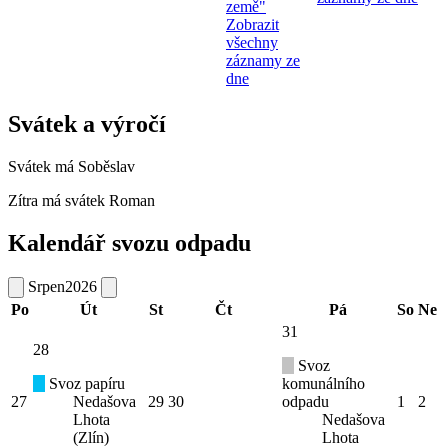
země"
Zobrazit
všechny
záznamy ze
dne
Svátek a výročí
Svátek má
Soběslav
Zítra má svátek
Roman
Kalendář svozu odpadu
Srpen
2026
Po
Út
St
Čt
Pá
So
Ne
31
28
Svoz
Svoz papíru
komunálního
27
Nedašova
29
30
odpadu
1
2
Lhota
Nedašova
(Zlín)
Lhota