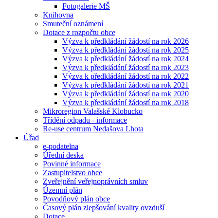
Fotogalerie MŠ
Knihovna
Smuteční oznámení
Dotace z rozpočtu obce
Výzva k předkládání žádostí na rok 2026
Výzva k předkládání žádostí na rok 2025
Výzva k předkládání žádostí na rok 2024
Výzva k předkládání žádostí na rok 2023
Výzva k předkládání žádostí na rok 2022
Výzva k předkládání žádostí na rok 2021
Výzva k předkládání žádostí na rok 2020
Výzva k předkládání žádostí na rok 2018
Mikroregion Valašské Klobucko
Třídění odpadu - informace
Re-use centrum Nedašova Lhota
Úřad
e-podatelna
Úřední deska
Povinné informace
Zastupitelstvo obce
Zveřejnění veřejnoprávních smluv
Územní plán
Povodňový plán obce
Časový plán zlepšování kvality ovzduší
Dotace