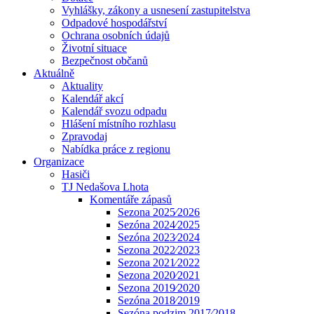
Vyhlášky, zákony a usnesení zastupitelstva
Odpadové hospodářství
Ochrana osobních údajů
Životní situace
Bezpečnost občanů
Aktuálně
Aktuality
Kalendář akcí
Kalendář svozu odpadu
Hlášení místního rozhlasu
Zpravodaj
Nabídka práce z regionu
Organizace
Hasiči
TJ Nedašova Lhota
Komentáře zápasů
Sezona 2025⁄2026
Sezóna 2024⁄2025
Sezóna 2023⁄2024
Sezona 2022⁄2023
Sezona 2021⁄2022
Sezona 2020⁄2021
Sezona 2019⁄2020
Sezóna 2018⁄2019
Sezóna podzim 2017⁄2018