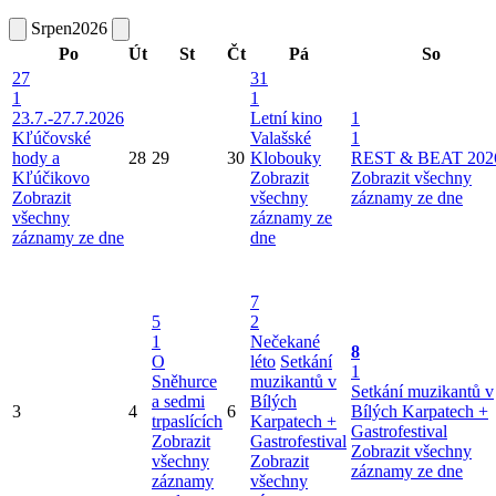
Srpen
2026
Po
Út
St
Čt
Pá
So
27
31
1
1
23.7.-27.7.2026
Letní kino
1
Kľúčovské
Valašské
1
hody a
28
29
30
Klobouky
REST & BEAT 202
Kľúčikovo
Zobrazit
Zobrazit všechny
Zobrazit
všechny
záznamy ze dne
všechny
záznamy ze
záznamy ze dne
dne
7
5
2
1
Nečekané
8
O
léto
Setkání
1
Sněhurce
muzikantů v
Setkání muzikantů v
a sedmi
Bílých
3
4
6
Bílých Karpatech +
trpaslících
Karpatech +
Gastrofestival
Zobrazit
Gastrofestival
Zobrazit všechny
všechny
Zobrazit
záznamy ze dne
záznamy
všechny