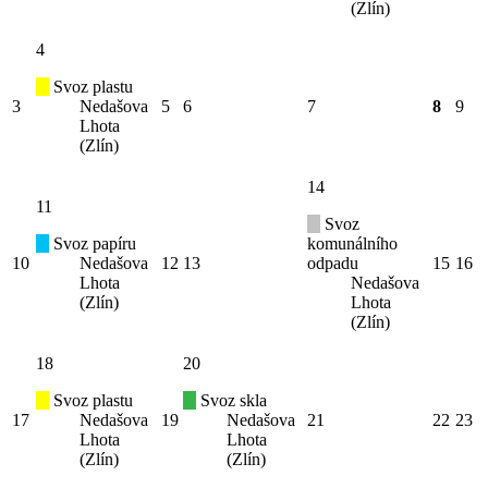
(Zlín)
4
Svoz plastu
3
Nedašova
5
6
7
8
9
Lhota
(Zlín)
14
11
Svoz
Svoz papíru
komunálního
10
Nedašova
12
13
odpadu
15
16
Lhota
Nedašova
(Zlín)
Lhota
(Zlín)
18
20
Svoz plastu
Svoz skla
17
Nedašova
19
Nedašova
21
22
23
Lhota
Lhota
(Zlín)
(Zlín)