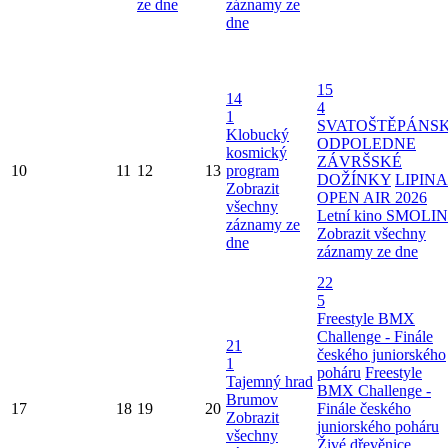
ze dne
záznamy ze
dne
15
14
4
1
SVATOŠTĚPÁNS
Klobucký
ODPOLEDNE
kosmický
ZÁVRŠSKÉ
10
11
12
13
program
DOŽÍNKY
LIPINA
Zobrazit
OPEN AIR 2026
všechny
Letní kino SMOLI
záznamy ze
Zobrazit všechny
dne
záznamy ze dne
22
5
Freestyle BMX
Challenge - Finále
21
českého juniorského
1
poháru
Freestyle
Tajemný hrad
BMX Challenge -
Brumov
17
18
19
20
Finále českého
Zobrazit
juniorského poháru
všechny
Živé dřevěnice