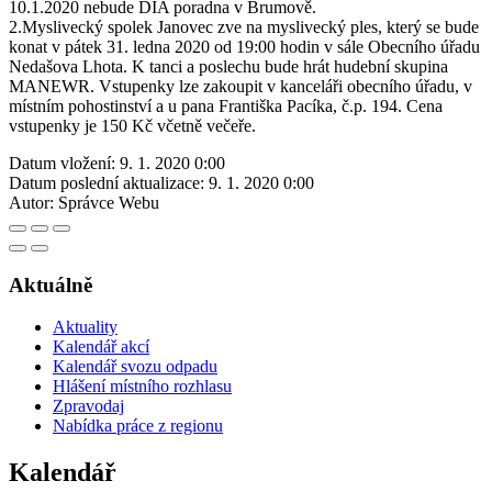
10.1.2020 nebude DIA poradna v Brumově.
2.Myslivecký spolek Janovec zve na myslivecký ples, který se bude
konat v pátek 31. ledna 2020 od 19:00 hodin v sále Obecního úřadu
Nedašova Lhota. K tanci a poslechu bude hrát hudební skupina
MANEWR. Vstupenky lze zakoupit v kanceláři obecního úřadu, v
místním pohostinství a u pana Františka Pacíka, č.p. 194. Cena
vstupenky je 150 Kč včetně večeře.
Datum vložení:
9. 1. 2020 0:00
Datum poslední aktualizace:
9. 1. 2020 0:00
Autor:
Správce Webu
Aktuálně
Aktuality
Kalendář akcí
Kalendář svozu odpadu
Hlášení místního rozhlasu
Zpravodaj
Nabídka práce z regionu
Kalendář