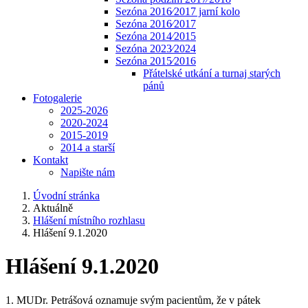
Sezóna 2016⁄2017 jarní kolo
Sezóna 2016⁄2017
Sezóna 2014⁄2015
Sezóna 2023⁄2024
Sezóna 2015⁄2016
Přátelské utkání a turnaj starých
pánů
Fotogalerie
2025-2026
2020-2024
2015-2019
2014 a starší
Kontakt
Napište nám
Úvodní stránka
Aktuálně
Hlášení místního rozhlasu
Hlášení 9.1.2020
Hlášení 9.1.2020
1. MUDr. Petrášová oznamuje svým pacientům, že v pátek