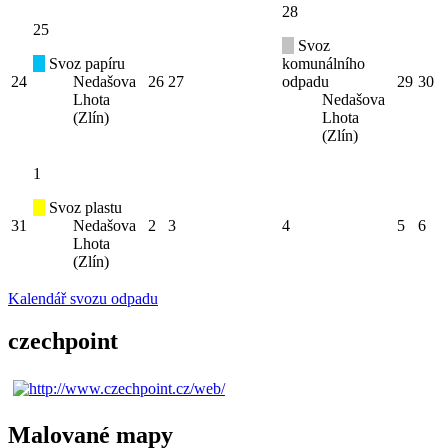
28
25
Svoz
Svoz papíru
komunálního
24
Nedašova
26
27
odpadu
29
30
Lhota
Nedašova
(Zlín)
Lhota
(Zlín)
1
Svoz plastu
31
Nedašova
2
3
4
5
6
Lhota
(Zlín)
Kalendář svozu odpadu
czechpoint
Malované mapy