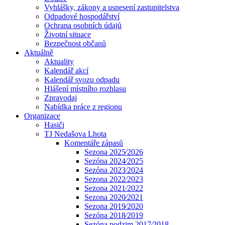
Vyhlášky, zákony a usnesení zastupitelstva
Odpadové hospodářství
Ochrana osobních údajů
Životní situace
Bezpečnost občanů
Aktuálně
Aktuality
Kalendář akcí
Kalendář svozu odpadu
Hlášení místního rozhlasu
Zpravodaj
Nabídka práce z regionu
Organizace
Hasiči
TJ Nedašova Lhota
Komentáře zápasů
Sezona 2025⁄2026
Sezóna 2024⁄2025
Sezóna 2023⁄2024
Sezona 2022⁄2023
Sezona 2021⁄2022
Sezona 2020⁄2021
Sezona 2019⁄2020
Sezóna 2018⁄2019
Sezóna podzim 2017⁄2018