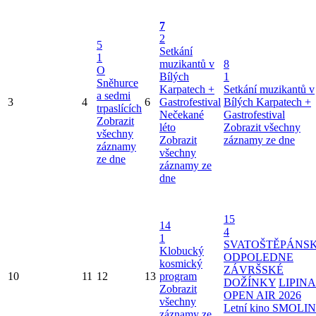
7
2
5
Setkání
1
muzikantů v
8
O
Bílých
1
Sněhurce
Karpatech +
Setkání muzikantů v
a sedmi
3
4
6
Gastrofestival
Bílých Karpatech +
trpaslících
Nečekané
Gastrofestival
Zobrazit
léto
Zobrazit všechny
všechny
Zobrazit
záznamy ze dne
záznamy
všechny
ze dne
záznamy ze
dne
15
14
4
1
SVATOŠTĚPÁNS
Klobucký
ODPOLEDNE
kosmický
ZÁVRŠSKÉ
10
11
12
13
program
DOŽÍNKY
LIPINA
Zobrazit
OPEN AIR 2026
všechny
Letní kino SMOLI
záznamy ze