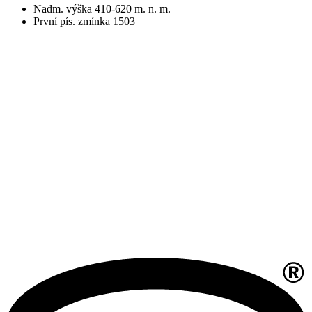
Nadm. výška 410-620 m. n. m.
První pís. zmínka 1503