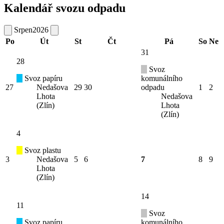
Kalendář svozu odpadu
Srpen
2026
Po
Út
St
Čt
Pá
So
Ne
31
28
Svoz
Svoz papíru
komunálního
27
Nedašova
29
30
odpadu
1
2
Lhota
Nedašova
(Zlín)
Lhota
(Zlín)
4
Svoz plastu
3
Nedašova
5
6
7
8
9
Lhota
(Zlín)
14
11
Svoz
Svoz papíru
komunálního