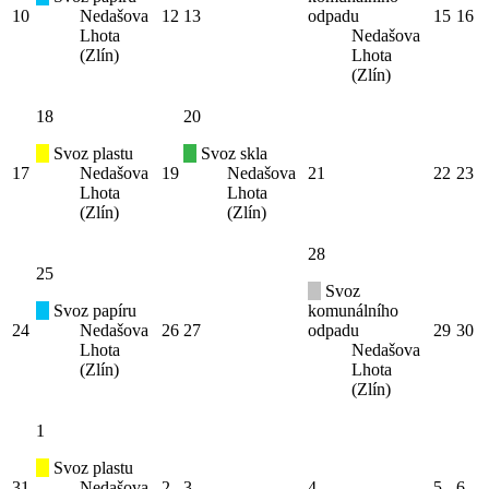
10
Nedašova
12
13
odpadu
15
16
Lhota
Nedašova
(Zlín)
Lhota
(Zlín)
18
20
Svoz plastu
Svoz skla
17
Nedašova
19
Nedašova
21
22
23
Lhota
Lhota
(Zlín)
(Zlín)
28
25
Svoz
Svoz papíru
komunálního
24
Nedašova
26
27
odpadu
29
30
Lhota
Nedašova
(Zlín)
Lhota
(Zlín)
1
Svoz plastu
31
Nedašova
2
3
4
5
6