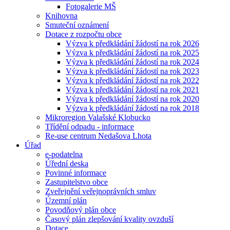
Fotogalerie MŠ
Knihovna
Smuteční oznámení
Dotace z rozpočtu obce
Výzva k předkládání žádostí na rok 2026
Výzva k předkládání žádostí na rok 2025
Výzva k předkládání žádostí na rok 2024
Výzva k předkládání žádostí na rok 2023
Výzva k předkládání žádostí na rok 2022
Výzva k předkládání žádostí na rok 2021
Výzva k předkládání žádostí na rok 2020
Výzva k předkládání žádostí na rok 2018
Mikroregion Valašské Klobucko
Třídění odpadu - informace
Re-use centrum Nedašova Lhota
Úřad
e-podatelna
Úřední deska
Povinné informace
Zastupitelstvo obce
Zveřejnění veřejnoprávních smluv
Územní plán
Povodňový plán obce
Časový plán zlepšování kvality ovzduší
Dotace