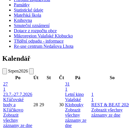
Památky
Statistické údaje
Mateřská škola
Knihovna
Smuteční oznámení
Dotace z rozpočtu obce
Mikroregion Valašské Klobucko
Třídění odpadu - informace
Re-use centrum Nedašova Lhota
Kalendář
Srpen
2026
Po
Út
St
Čt
Pá
So
27
31
1
1
23.7.-27.7.2026
Letní kino
1
Kľúčovské
Valašské
1
hody a
28
29
30
Klobouky
REST & BEAT 202
Kľúčikovo
Zobrazit
Zobrazit všechny
Zobrazit
všechny
záznamy ze dne
všechny
záznamy ze
záznamy ze dne
dne