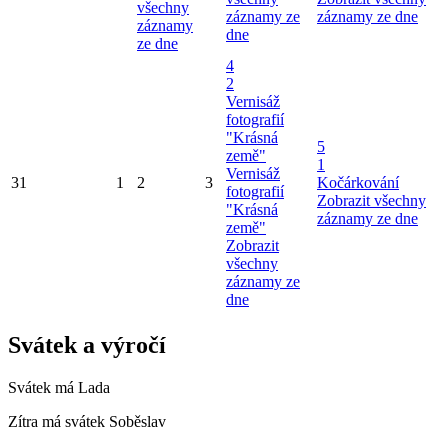
všechny
záznamy ze
záznamy ze dne
záznamy
dne
ze dne
4
2
Vernisáž
fotografií
"Krásná
5
země"
1
Vernisáž
31
1
2
3
Kočárkování
fotografií
Zobrazit všechny
"Krásná
záznamy ze dne
země"
Zobrazit
všechny
záznamy ze
dne
Svátek a výročí
Svátek má
Lada
Zítra má svátek
Soběslav