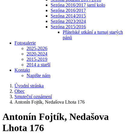
Sezóna 2016⁄2017 jarní kolo
Sezóna 2016⁄2017
Sezóna 2014⁄2015
Sezóna 2023⁄2024
Sezóna 2015⁄2016
Přátelské utkání a turnaj starých
pánů
Fotogalerie
2025-2026
2020-2024
2015-2019
2014 a starší
Kontakt
Napište nám
Úvodní stránka
Obec
Smuteční oznámení
Antonín Fojtík, Nedašova Lhota 176
Antonín Fojtík, Nedašova
Lhota 176