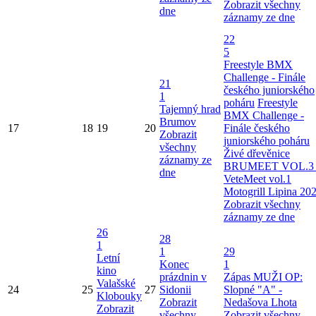
Zobrazit všechny
dne
záznamy ze dne
22
5
Freestyle BMX
Challenge - Finále
21
českého juniorského
1
poháru
Freestyle
Tajemný hrad
BMX Challenge -
Brumov
17
18
19
20
Finále českého
Zobrazit
juniorského poháru
všechny
Živé dřevěnice
záznamy ze
BRUMEET VOL.3 
dne
VeteMeet vol.1
Motogrill Lipina 20
Zobrazit všechny
záznamy ze dne
26
28
1
1
29
Letní
Konec
1
kino
prázdnin v
Zápas MUŽI OP:
Valašské
24
25
27
Sidonii
Slopné "A" -
Klobouky
Zobrazit
Nedašova Lhota
Zobrazit
všechny
Zobrazit všechny