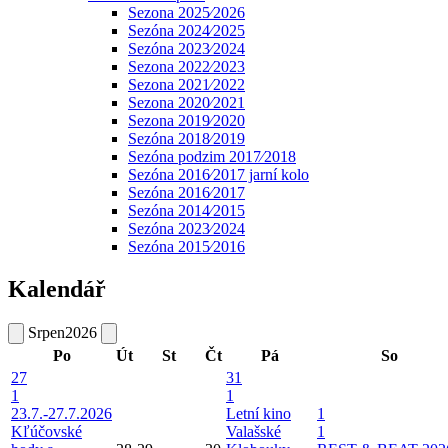
Sezona 2025⁄2026
Sezóna 2024⁄2025
Sezóna 2023⁄2024
Sezona 2022⁄2023
Sezona 2021⁄2022
Sezona 2020⁄2021
Sezona 2019⁄2020
Sezóna 2018⁄2019
Sezóna podzim 2017⁄2018
Sezóna 2016⁄2017 jarní kolo
Sezóna 2016⁄2017
Sezóna 2014⁄2015
Sezóna 2023⁄2024
Sezóna 2015⁄2016
Kalendář
Srpen
2026
Po
Út
St
Čt
Pá
So
27
31
1
1
23.7.-27.7.2026
Letní kino
1
Kľúčovské
Valašské
1