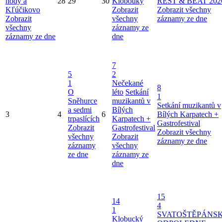
hody a
28
29
30
Klobouky
REST & BEAT 202
Kľúčikovo
Zobrazit
Zobrazit všechny
Zobrazit
všechny
záznamy ze dne
všechny
záznamy ze
záznamy ze dne
dne
7
5
2
1
Nečekané
8
O
léto
Setkání
1
Sněhurce
muzikantů v
Setkání muzikantů v
a sedmi
Bílých
3
4
6
Bílých Karpatech +
trpaslících
Karpatech +
Gastrofestival
Zobrazit
Gastrofestival
Zobrazit všechny
všechny
Zobrazit
záznamy ze dne
záznamy
všechny
ze dne
záznamy ze
dne
15
14
4
1
SVATOŠTĚPÁNS
Klobucký