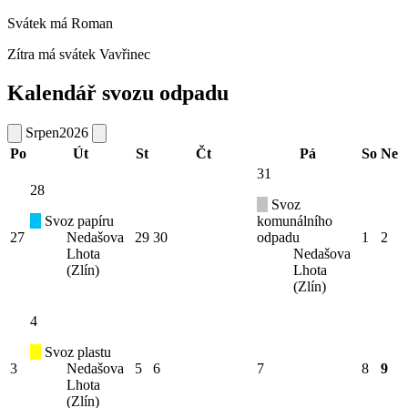
Svátek má
Roman
Zítra má svátek
Vavřinec
Kalendář svozu odpadu
Srpen
2026
Po
Út
St
Čt
Pá
So
Ne
31
28
Svoz
Svoz papíru
komunálního
27
Nedašova
29
30
odpadu
1
2
Lhota
Nedašova
(Zlín)
Lhota
(Zlín)
4
Svoz plastu
3
Nedašova
5
6
7
8
9
Lhota
(Zlín)