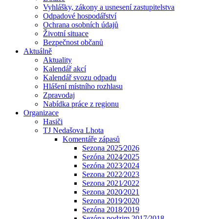
Vyhlášky, zákony a usnesení zastupitelstva
Odpadové hospodářství
Ochrana osobních údajů
Životní situace
Bezpečnost občanů
Aktuálně
Aktuality
Kalendář akcí
Kalendář svozu odpadu
Hlášení místního rozhlasu
Zpravodaj
Nabídka práce z regionu
Organizace
Hasiči
TJ Nedašova Lhota
Komentáře zápasů
Sezona 2025⁄2026
Sezóna 2024⁄2025
Sezóna 2023⁄2024
Sezona 2022⁄2023
Sezona 2021⁄2022
Sezona 2020⁄2021
Sezona 2019⁄2020
Sezóna 2018⁄2019
Sezóna podzim 2017⁄2018