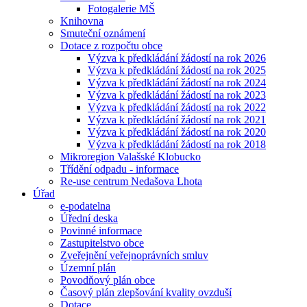
Fotogalerie MŠ
Knihovna
Smuteční oznámení
Dotace z rozpočtu obce
Výzva k předkládání žádostí na rok 2026
Výzva k předkládání žádostí na rok 2025
Výzva k předkládání žádostí na rok 2024
Výzva k předkládání žádostí na rok 2023
Výzva k předkládání žádostí na rok 2022
Výzva k předkládání žádostí na rok 2021
Výzva k předkládání žádostí na rok 2020
Výzva k předkládání žádostí na rok 2018
Mikroregion Valašské Klobucko
Třídění odpadu - informace
Re-use centrum Nedašova Lhota
Úřad
e-podatelna
Úřední deska
Povinné informace
Zastupitelstvo obce
Zveřejnění veřejnoprávních smluv
Územní plán
Povodňový plán obce
Časový plán zlepšování kvality ovzduší
Dotace