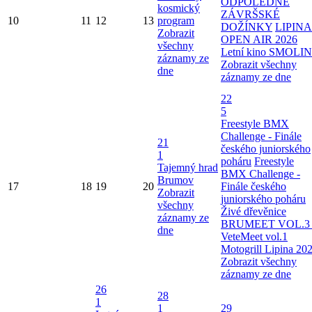
ODPOLEDNE
kosmický
ZÁVRŠSKÉ
10
11
12
13
program
DOŽÍNKY
LIPINA
Zobrazit
OPEN AIR 2026
všechny
Letní kino SMOLI
záznamy ze
Zobrazit všechny
dne
záznamy ze dne
22
5
Freestyle BMX
Challenge - Finále
21
českého juniorského
1
poháru
Freestyle
Tajemný hrad
BMX Challenge -
Brumov
17
18
19
20
Finále českého
Zobrazit
juniorského poháru
všechny
Živé dřevěnice
záznamy ze
BRUMEET VOL.3 
dne
VeteMeet vol.1
Motogrill Lipina 20
Zobrazit všechny
záznamy ze dne
26
28
1
1
29