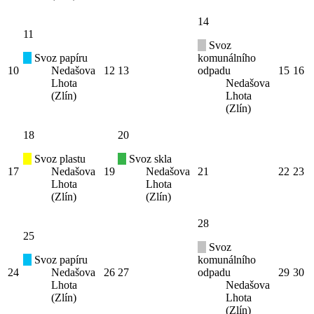
14
11
Svoz
Svoz papíru
komunálního
10
Nedašova
12
13
odpadu
15
16
Lhota
Nedašova
(Zlín)
Lhota
(Zlín)
18
20
Svoz plastu
Svoz skla
17
Nedašova
19
Nedašova
21
22
23
Lhota
Lhota
(Zlín)
(Zlín)
28
25
Svoz
Svoz papíru
komunálního
24
Nedašova
26
27
odpadu
29
30
Lhota
Nedašova
(Zlín)
Lhota
(Zlín)