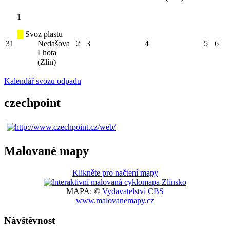
1
Svoz plastu
31
Nedašova
2
3
4
5
6
Lhota
(Zlín)
Kalendář svozu odpadu
czechpoint
Malované mapy
Klikněte pro načtení mapy
MAPA: ©
Vydavatelství CBS
www.malovanemapy.cz
Návštěvnost