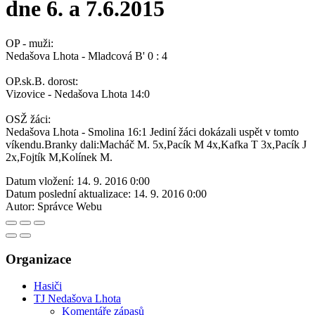
dne 6. a 7.6.2015
OP - muži:
Nedašova Lhota - Mladcová B' 0 : 4
OP.sk.B. dorost:
Vizovice - Nedašova Lhota 14:0
OSŽ žáci:
Nedašova Lhota - Smolina 16:1 Jediní žáci dokázali uspět v tomto
víkendu.Branky dali:Macháč M. 5x,Pacík M 4x,Kafka T 3x,Pacík J
2x,Fojtík M,Kolínek M.
Datum vložení:
14. 9. 2016 0:00
Datum poslední aktualizace:
14. 9. 2016 0:00
Autor:
Správce Webu
Organizace
Hasiči
TJ Nedašova Lhota
Komentáře zápasů