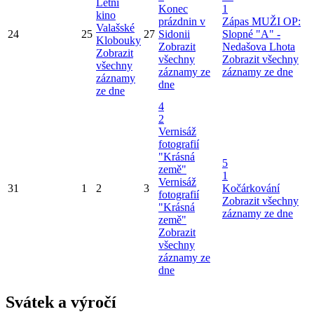
Letní
Konec
1
kino
prázdnin v
Zápas MUŽI OP:
Valašské
24
25
27
Sidonii
Slopné "A" -
Klobouky
Zobrazit
Nedašova Lhota
Zobrazit
všechny
Zobrazit všechny
všechny
záznamy ze
záznamy ze dne
záznamy
dne
ze dne
4
2
Vernisáž
fotografií
"Krásná
5
země"
1
Vernisáž
31
1
2
3
Kočárkování
fotografií
Zobrazit všechny
"Krásná
záznamy ze dne
země"
Zobrazit
všechny
záznamy ze
dne
Svátek a výročí