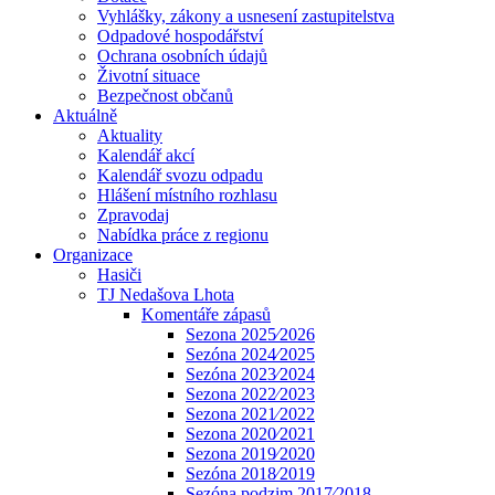
Vyhlášky, zákony a usnesení zastupitelstva
Odpadové hospodářství
Ochrana osobních údajů
Životní situace
Bezpečnost občanů
Aktuálně
Aktuality
Kalendář akcí
Kalendář svozu odpadu
Hlášení místního rozhlasu
Zpravodaj
Nabídka práce z regionu
Organizace
Hasiči
TJ Nedašova Lhota
Komentáře zápasů
Sezona 2025⁄2026
Sezóna 2024⁄2025
Sezóna 2023⁄2024
Sezona 2022⁄2023
Sezona 2021⁄2022
Sezona 2020⁄2021
Sezona 2019⁄2020
Sezóna 2018⁄2019
Sezóna podzim 2017⁄2018