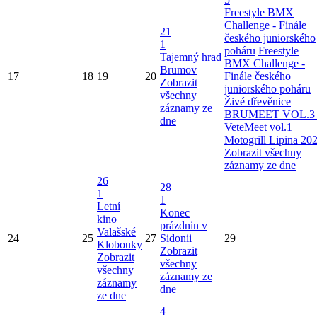
Freestyle BMX
Challenge - Finále
21
českého juniorského
1
poháru
Freestyle
Tajemný hrad
BMX Challenge -
Brumov
17
18
19
20
Finále českého
Zobrazit
juniorského poháru
všechny
Živé dřevěnice
záznamy ze
BRUMEET VOL.3 
dne
VeteMeet vol.1
Motogrill Lipina 20
Zobrazit všechny
záznamy ze dne
26
28
1
1
Letní
Konec
kino
prázdnin v
Valašské
24
25
27
Sidonii
29
Klobouky
Zobrazit
Zobrazit
všechny
všechny
záznamy ze
záznamy
dne
ze dne
4