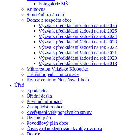
Fotogalerie MŠ
Knihovna
Smuteční oznámení
Dotace z rozpočtu obce
Výzva k předkládání žádostí na rok 2026
Výzva k předkládání žádostí na rok 2025
Výzva k předkládání žádostí na rok 2024
Výzva k předkládání žádostí na rok 2023
Výzva k předkládání žádostí na rok 2022
Výzva k předkládání žádostí na rok 2021
Výzva k předkládání žádostí na rok 2020
Výzva k předkládání žádostí na rok 2018
Mikroregion Valašské Klobucko
Třídění odpadu - informace
Re-use centrum Nedašova Lhota
Úřad
e-podatelna
Úřední deska
Povinné informace
Zastupitelstvo obce
Zveřejnění veřejnoprávních smluv
Územní plán
Povodňový plán obce
Časový plán zlepšování kvality ovzduší
Dotace