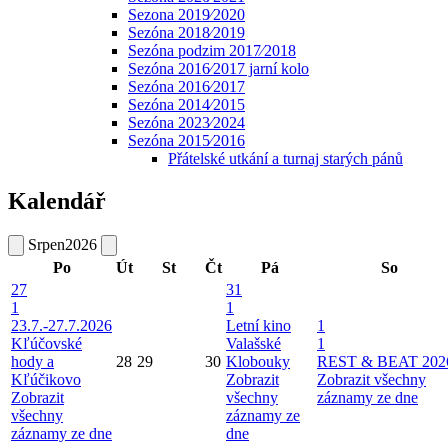
Sezona 2019⁄2020
Sezóna 2018⁄2019
Sezóna podzim 2017⁄2018
Sezóna 2016⁄2017 jarní kolo
Sezóna 2016⁄2017
Sezóna 2014⁄2015
Sezóna 2023⁄2024
Sezóna 2015⁄2016
Přátelské utkání a turnaj starých pánů
Kalendář
Srpen
2026
Po
Út
St
Čt
Pá
So
27
31
1
1
23.7.-27.7.2026
Letní kino
1
Kľúčovské
Valašské
1
hody a
28
29
30
Klobouky
REST & BEAT 202
Kľúčikovo
Zobrazit
Zobrazit všechny
Zobrazit
všechny
záznamy ze dne
všechny
záznamy ze
záznamy ze dne
dne