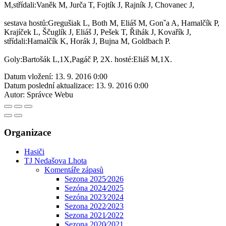
M,střídali:Vaněk M, Jurča T, Fojtík J, Rajník J, Chovanec J,
sestava hostů:Gregušiak L, Both M, Eliáš M, Gonˇa A, Hamalčík P,
Krajíček L, Ščuglík J, Eliáš J, Pešek T, Řihák J, Kovařík J,
střídali:Hamalčík K, Horák J, Bujna M, Goldbach P.
Goly:Bartošák L,1X,Pagáč P, 2X. hosté:Eliáš M,1X.
Datum vložení:
13. 9. 2016 0:00
Datum poslední aktualizace:
13. 9. 2016 0:00
Autor:
Správce Webu
Organizace
Hasiči
TJ Nedašova Lhota
Komentáře zápasů
Sezona 2025⁄2026
Sezóna 2024⁄2025
Sezóna 2023⁄2024
Sezona 2022⁄2023
Sezona 2021⁄2022
Sezona 2020⁄2021