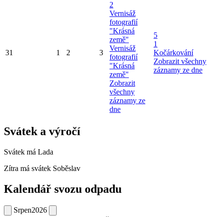
2
Vernisáž
fotografií
"Krásná
5
země"
1
Vernisáž
31
1
2
3
Kočárkování
fotografií
Zobrazit všechny
"Krásná
záznamy ze dne
země"
Zobrazit
všechny
záznamy ze
dne
Svátek a výročí
Svátek má
Lada
Zítra má svátek
Soběslav
Kalendář svozu odpadu
Srpen
2026