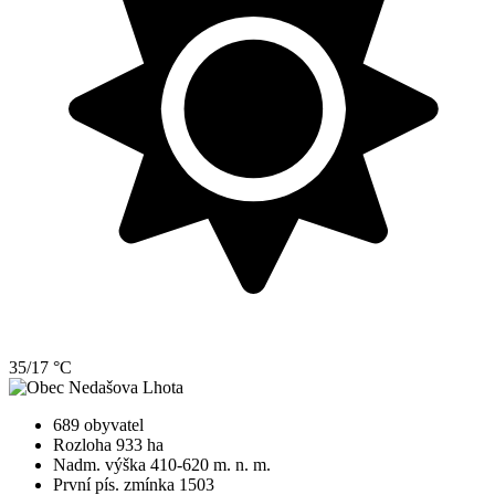
35/17 °C
689 obyvatel
Rozloha 933 ha
Nadm. výška 410-620 m. n. m.
První pís. zmínka 1503