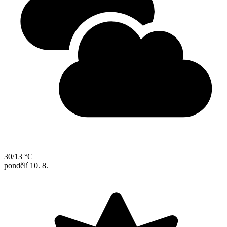
30/13 °C
pondělí
10. 8.