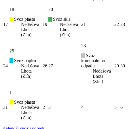
18
20
Svoz plastu
Svoz skla
17
Nedašova
19
Nedašova
21
22
23
Lhota
Lhota
(Zlín)
(Zlín)
28
25
Svoz
Svoz papíru
komunálního
24
Nedašova
26
27
odpadu
29
30
Lhota
Nedašova
(Zlín)
Lhota
(Zlín)
1
Svoz plastu
31
Nedašova
2
3
4
5
6
Lhota
(Zlín)
Kalendář svozu odpadu