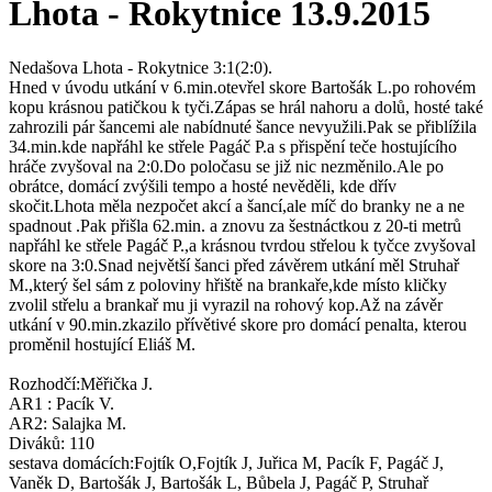
Lhota - Rokytnice 13.9.2015
Nedašova Lhota - Rokytnice 3:1(2:0).
Hned v úvodu utkání v 6.min.otevřel skore Bartošák L.po rohovém
kopu krásnou patičkou k tyči.Zápas se hrál nahoru a dolů, hosté také
zahrozili pár šancemi ale nabídnuté šance nevyužili.Pak se přiblížila
34.min.kde napřáhl ke střele Pagáč P.a s přispění teče hostujícího
hráče zvyšoval na 2:0.Do poločasu se již nic nezměnilo.Ale po
obrátce, domácí zvýšili tempo a hosté nevěděli, kde dřív
skočit.Lhota měla nezpočet akcí a šancí,ale míč do branky ne a ne
spadnout .Pak přišla 62.min. a znovu za šestnáctkou z 20-ti metrů
napřáhl ke střele Pagáč P.,a krásnou tvrdou střelou k tyčce zvyšoval
skore na 3:0.Snad největší šanci před závěrem utkání měl Struhař
M.,který šel sám z poloviny hřiště na brankaře,kde místo kličky
zvolil střelu a brankař mu ji vyrazil na rohový kop.Až na závěr
utkání v 90.min.zkazilo přívětivé skore pro domácí penalta, kterou
proměnil hostující Eliáš M.
Rozhodčí:Měřička J.
AR1 : Pacík V.
AR2: Salajka M.
Diváků: 110
sestava domácích:Fojtík O,Fojtík J, Juřica M, Pacík F, Pagáč J,
Vaněk D, Bartošák J, Bartošák L, Bůbela J, Pagáč P, Struhař