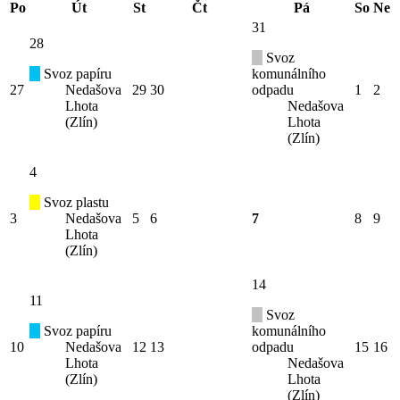
Po
Út
St
Čt
Pá
So
Ne
31
28
Svoz
Svoz papíru
komunálního
27
Nedašova
29
30
odpadu
1
2
Lhota
Nedašova
(Zlín)
Lhota
(Zlín)
4
Svoz plastu
3
Nedašova
5
6
7
8
9
Lhota
(Zlín)
14
11
Svoz
Svoz papíru
komunálního
10
Nedašova
12
13
odpadu
15
16
Lhota
Nedašova
(Zlín)
Lhota
(Zlín)