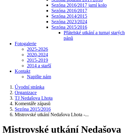
Sezóna 2016⁄2017 jarní kolo
Sezóna 2016⁄2017
Sezóna 2014⁄2015
Sezóna 2023⁄2024
Sezóna 2015⁄2016
Přátelské utkání a turnaj starých
pánů
Fotogalerie
2025-2026
2020-2024
2015-2019
2014 a starší
Kontakt
Napište nám
Úvodní stránka
Organizace
TJ Nedašova Lhota
Komentáře zápasů
Sezóna 2015/2016
Mistrovské utkání Nedašova Lhota -...
Mistrovské utkání Nedašova