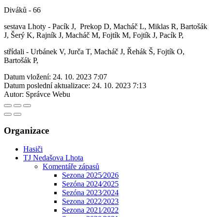
Diváků - 66
sestava Lhoty - Pacík J, Prekop D, Macháč L, Miklas R, Bartošák
J, Šerý K, Rajník J, Macháč M, Fojtík M, Fojtík J, Pacík P,
střídali - Urbánek V, Jurča T, Macháč J, Řehák Š, Fojtík O,
Bartošák P,
Datum vložení:
24. 10. 2023 7:07
Datum poslední aktualizace:
24. 10. 2023 7:13
Autor:
Správce Webu
Organizace
Hasiči
TJ Nedašova Lhota
Komentáře zápasů
Sezona 2025⁄2026
Sezóna 2024⁄2025
Sezóna 2023⁄2024
Sezona 2022⁄2023
Sezona 2021⁄2022