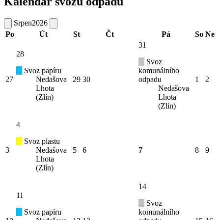
Kalendář svozu odpadu
Srpen
2026
Po
Út
St
Čt
Pá
So
Ne
31
28
Svoz
Svoz papíru
komunálního
27
Nedašova
29
30
odpadu
1
2
Lhota
Nedašova
(Zlín)
Lhota
(Zlín)
4
Svoz plastu
3
Nedašova
5
6
7
8
9
Lhota
(Zlín)
14
11
Svoz
Svoz papíru
komunálního