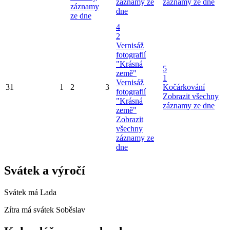
záznamy ze
záznamy ze dne
záznamy
dne
ze dne
4
2
Vernisáž
fotografií
"Krásná
5
země"
1
Vernisáž
31
1
2
3
Kočárkování
fotografií
Zobrazit všechny
"Krásná
záznamy ze dne
země"
Zobrazit
všechny
záznamy ze
dne
Svátek a výročí
Svátek má
Lada
Zítra má svátek
Soběslav