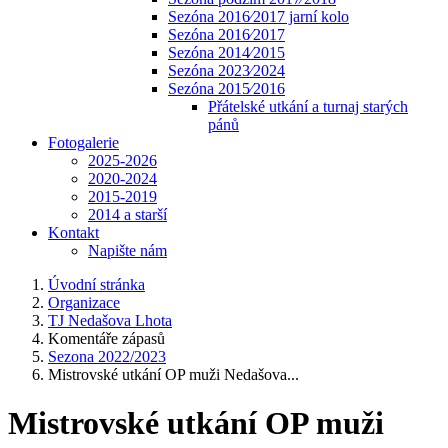
Sezóna 2016⁄2017 jarní kolo
Sezóna 2016⁄2017
Sezóna 2014⁄2015
Sezóna 2023⁄2024
Sezóna 2015⁄2016
Přátelské utkání a turnaj starých
pánů
Fotogalerie
2025-2026
2020-2024
2015-2019
2014 a starší
Kontakt
Napište nám
Úvodní stránka
Organizace
TJ Nedašova Lhota
Komentáře zápasů
Sezona 2022/2023
Mistrovské utkání OP muži Nedašova...
Mistrovské utkání OP muži