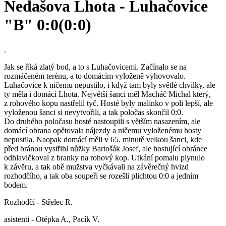
Nedašova Lhota - Luhačovice
"B" 0:0(0:0)
.
Jak se říká zlatý bod, a to s Luhačovicemi. Začínalo se na
rozmáčeném terénu, a to domácím vyloženě vyhovovalo.
Luhačovice k ničemu nepustilo, i když tam byly světlé chvilky, ale
ty měla i domácí Lhota. Největší šanci měl Macháč Michal který,
z rohového kopu nastřelil tyč. Hosté byly malinko v poli lepší, ale
vyloženou šanci si nevytvořili, a tak poločas skončil 0:0.
Do druhého poločasu hosté nastoupili s větším nasazením, ale
domácí obrana opětovala nájezdy a ničemu vyloženému hosty
nepustila. Naopak domácí měli v 65. minutě velkou šanci, kde
před bránou vystřihl nůžky Bartošák Josef, ale hostující obránce
odhlavičkoval z branky na rohový kop. Utkání pomalu plynulo
k závěru, a tak obě mužstva vyčkávali na závěrečný hvizd
rozhodčího, a tak oba soupeři se rozešli plichtou 0:0 a jedním
bodem.
Rozhodčí - Střelec R.
asistenti - Otépka A., Pacík V.