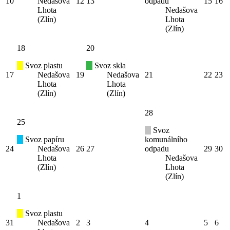
10
Nedašova
12
13
odpadu
15
16
Lhota
Nedašova
(Zlín)
Lhota
(Zlín)
18
20
Svoz plastu
Svoz skla
17
Nedašova
19
Nedašova
21
22
23
Lhota
Lhota
(Zlín)
(Zlín)
28
25
Svoz
Svoz papíru
komunálního
24
Nedašova
26
27
odpadu
29
30
Lhota
Nedašova
(Zlín)
Lhota
(Zlín)
1
Svoz plastu
31
Nedašova
2
3
4
5
6