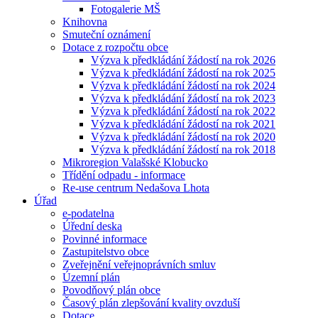
Fotogalerie MŠ
Knihovna
Smuteční oznámení
Dotace z rozpočtu obce
Výzva k předkládání žádostí na rok 2026
Výzva k předkládání žádostí na rok 2025
Výzva k předkládání žádostí na rok 2024
Výzva k předkládání žádostí na rok 2023
Výzva k předkládání žádostí na rok 2022
Výzva k předkládání žádostí na rok 2021
Výzva k předkládání žádostí na rok 2020
Výzva k předkládání žádostí na rok 2018
Mikroregion Valašské Klobucko
Třídění odpadu - informace
Re-use centrum Nedašova Lhota
Úřad
e-podatelna
Úřední deska
Povinné informace
Zastupitelstvo obce
Zveřejnění veřejnoprávních smluv
Územní plán
Povodňový plán obce
Časový plán zlepšování kvality ovzduší
Dotace