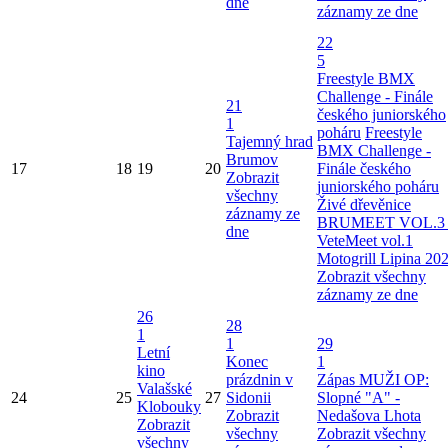
dne
záznamy ze dne
22
5
Freestyle BMX
Challenge - Finále
21
českého juniorského
1
poháru
Freestyle
Tajemný hrad
BMX Challenge -
Brumov
17
18
19
20
Finále českého
Zobrazit
juniorského poháru
všechny
Živé dřevěnice
záznamy ze
BRUMEET VOL.3 
dne
VeteMeet vol.1
Motogrill Lipina 20
Zobrazit všechny
záznamy ze dne
26
28
1
1
29
Letní
Konec
1
kino
prázdnin v
Zápas MUŽI OP:
Valašské
24
25
27
Sidonii
Slopné "A" -
Klobouky
Zobrazit
Nedašova Lhota
Zobrazit
všechny
Zobrazit všechny
všechny