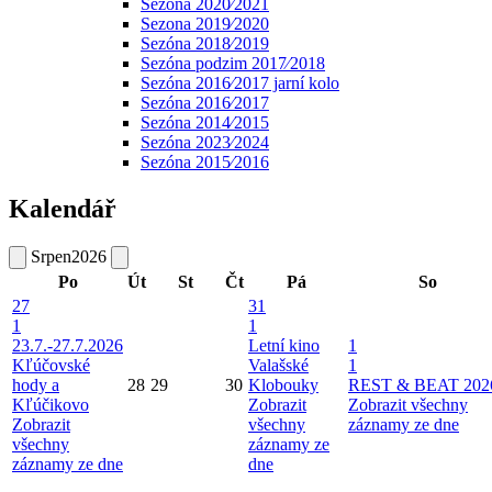
Sezona 2020⁄2021
Sezona 2019⁄2020
Sezóna 2018⁄2019
Sezóna podzim 2017⁄2018
Sezóna 2016⁄2017 jarní kolo
Sezóna 2016⁄2017
Sezóna 2014⁄2015
Sezóna 2023⁄2024
Sezóna 2015⁄2016
Kalendář
Srpen
2026
Po
Út
St
Čt
Pá
So
27
31
1
1
23.7.-27.7.2026
Letní kino
1
Kľúčovské
Valašské
1
hody a
28
29
30
Klobouky
REST & BEAT 202
Kľúčikovo
Zobrazit
Zobrazit všechny
Zobrazit
všechny
záznamy ze dne
všechny
záznamy ze
záznamy ze dne
dne