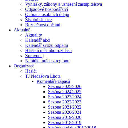
Vyhlášky, zákony a usnesení zastupitelstva
Odpadové hospodářství
Ochrana osobních údajů
Životní situace
Bezpečnost občanů
Aktuálně
Aktuality
Kalendář akcí
Kalendář svozu odpadu
Hlášení místního rozhlasu
Zpravodaj
Nabídka práce z regionu
Organizace
Hasiči
TJ Nedašova Lhota
Komentáře zápasů
Sezona 2025⁄2026
Sezóna 2024⁄2025
Sezóna 2023⁄2024
Sezona 2022⁄2023
Sezona 2021⁄2022
Sezona 2020⁄2021
Sezona 2019⁄2020
Sezóna 2018⁄2019
Sezóna podzim 2017⁄2018