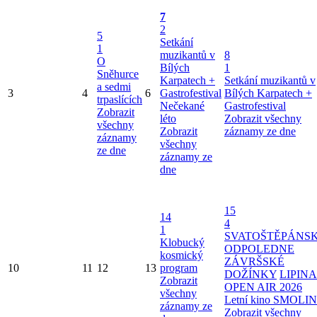
7
2
5
Setkání
1
muzikantů v
8
O
Bílých
1
Sněhurce
Karpatech +
Setkání muzikantů v
a sedmi
3
4
6
Gastrofestival
Bílých Karpatech +
trpaslících
Nečekané
Gastrofestival
Zobrazit
léto
Zobrazit všechny
všechny
Zobrazit
záznamy ze dne
záznamy
všechny
ze dne
záznamy ze
dne
15
14
4
1
SVATOŠTĚPÁNS
Klobucký
ODPOLEDNE
kosmický
ZÁVRŠSKÉ
10
11
12
13
program
DOŽÍNKY
LIPINA
Zobrazit
OPEN AIR 2026
všechny
Letní kino SMOLI
záznamy ze
Zobrazit všechny