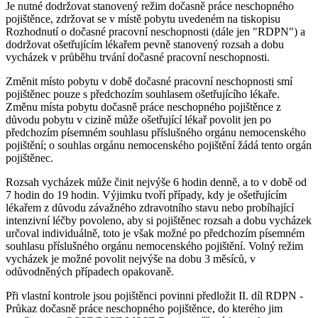
Je nutné dodržovat stanovený režim dočasně práce neschopného
pojištěnce, zdržovat se v místě pobytu uvedeném na tiskopisu
Rozhodnutí o dočasné pracovní neschopnosti (dále jen "RDPN") a
dodržovat ošetřujícím lékařem pevně stanovený rozsah a dobu
vycházek v průběhu trvání dočasné pracovní neschopnosti.
Změnit místo pobytu v době dočasné pracovní neschopnosti smí
pojištěnec pouze s předchozím souhlasem ošetřujícího lékaře.
Změnu místa pobytu dočasně práce neschopného pojištěnce z
důvodu pobytu v cizině může ošetřující lékař povolit jen po
předchozím písemném souhlasu příslušného orgánu nemocenského
pojištění; o souhlas orgánu nemocenského pojištění žádá tento orgán
pojištěnec.
Rozsah vycházek může činit nejvýše 6 hodin denně, a to v době od
7 hodin do 19 hodin. Výjimku tvoří případy, kdy je ošetřujícím
lékařem z důvodu závažného zdravotního stavu nebo probíhající
intenzivní léčby povoleno, aby si pojištěnec rozsah a dobu vycházek
určoval individuálně, toto je však možné po předchozím písemném
souhlasu příslušného orgánu nemocenského pojištění. Volný režim
vycházek je možné povolit nejvýše na dobu 3 měsíců, v
odůvodněných případech opakovaně.
Při vlastní kontrole jsou pojištěnci povinni předložit II. díl RDPN -
Průkaz dočasně práce neschopného pojištěnce, do kterého jim