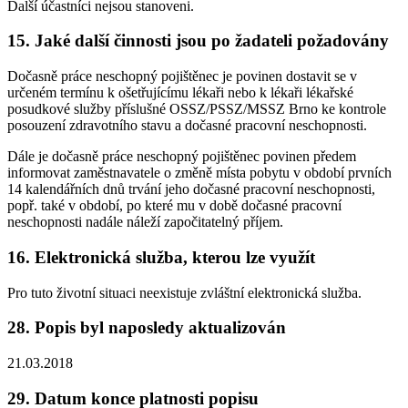
Další účastníci nejsou stanoveni.
15. Jaké další činnosti jsou po žadateli požadovány
Dočasně práce neschopný pojištěnec je povinen dostavit se v
určeném termínu k ošetřujícímu lékaři nebo k lékaři lékařské
posudkové služby příslušné OSSZ/PSSZ/MSSZ Brno ke kontrole
posouzení zdravotního stavu a dočasné pracovní neschopnosti.
Dále je dočasně práce neschopný pojištěnec povinen předem
informovat zaměstnavatele o změně místa pobytu v období prvních
14 kalendářních dnů trvání jeho dočasné pracovní neschopnosti,
popř. také v období, po které mu v době dočasné pracovní
neschopnosti nadále náleží započitatelný příjem.
16. Elektronická služba, kterou lze využít
Pro tuto životní situaci neexistuje zvláštní elektronická služba.
28. Popis byl naposledy aktualizován
21.03.2018
29. Datum konce platnosti popisu