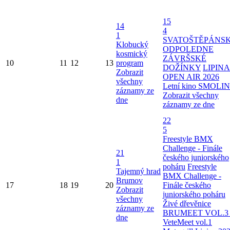
15
14
4
1
SVATOŠTĚPÁNS
Klobucký
ODPOLEDNE
kosmický
ZÁVRŠSKÉ
10
11
12
13
program
DOŽÍNKY
LIPINA
Zobrazit
OPEN AIR 2026
všechny
Letní kino SMOLI
záznamy ze
Zobrazit všechny
dne
záznamy ze dne
22
5
Freestyle BMX
Challenge - Finále
21
českého juniorského
1
poháru
Freestyle
Tajemný hrad
BMX Challenge -
Brumov
17
18
19
20
Finále českého
Zobrazit
juniorského poháru
všechny
Živé dřevěnice
záznamy ze
BRUMEET VOL.3 
dne
VeteMeet vol.1