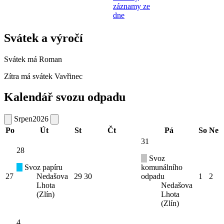
záznamy ze
dne
Svátek a výročí
Svátek má
Roman
Zítra má svátek
Vavřinec
Kalendář svozu odpadu
Srpen
2026
Po
Út
St
Čt
Pá
So
Ne
31
28
Svoz
Svoz papíru
komunálního
27
Nedašova
29
30
odpadu
1
2
Lhota
Nedašova
(Zlín)
Lhota
(Zlín)
4