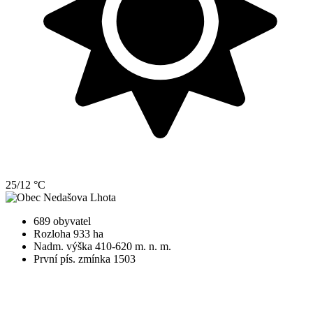
25/12 °C
689 obyvatel
Rozloha 933 ha
Nadm. výška 410-620 m. n. m.
První pís. zmínka 1503