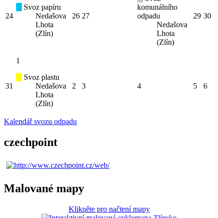
Svoz papíru
komunálního
24
Nedašova
26
27
odpadu
29
30
Lhota
Nedašova
(Zlín)
Lhota
(Zlín)
1
Svoz plastu
31
Nedašova
2
3
4
5
6
Lhota
(Zlín)
Kalendář svozu odpadu
czechpoint
Malované mapy
Klikněte pro načtení mapy