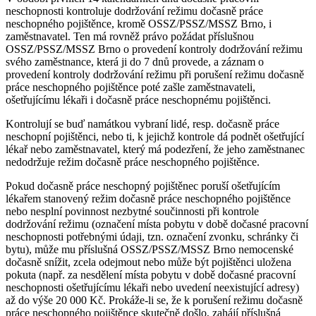
neschopnosti kontroluje dodržování režimu dočasně práce
neschopného pojištěnce, kromě OSSZ/PSSZ/MSSZ Brno, i
zaměstnavatel. Ten má rovněž právo požádat příslušnou
OSSZ/PSSZ/MSSZ Brno o provedení kontroly dodržování režimu
svého zaměstnance, která ji do 7 dnů provede, a záznam o
provedení kontroly dodržování režimu při porušení režimu dočasně
práce neschopného pojištěnce poté zašle zaměstnavateli,
ošetřujícímu lékaři i dočasně práce neschopnému pojištěnci.
Kontrolují se buď namátkou vybraní lidé, resp. dočasně práce
neschopní pojištěnci, nebo ti, k jejichž kontrole dá podnět ošetřující
lékař nebo zaměstnavatel, který má podezření, že jeho zaměstnanec
nedodržuje režim dočasně práce neschopného pojištěnce.
Pokud dočasně práce neschopný pojištěnec poruší ošetřujícím
lékařem stanovený režim dočasně práce neschopného pojištěnce
nebo nesplní povinnost nezbytné součinnosti při kontrole
dodržování režimu (označení místa pobytu v době dočasné pracovní
neschopnosti potřebnými údaji, tzn. označení zvonku, schránky či
bytu), může mu příslušná OSSZ/PSSZ/MSSZ Brno nemocenské
dočasně snížit, zcela odejmout nebo může být pojištěnci uložena
pokuta (např. za nesdělení místa pobytu v době dočasné pracovní
neschopnosti ošetřujícímu lékaři nebo uvedení neexistující adresy)
až do výše 20 000 Kč. Prokáže-li se, že k porušení režimu dočasně
práce neschopného pojištěnce skutečně došlo, zahájí příslušná