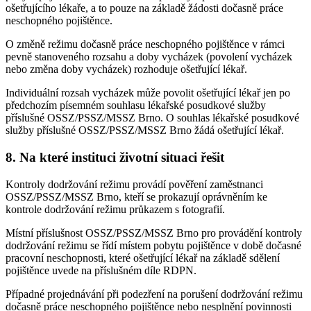
ošetřujícího lékaře, a to pouze na základě žádosti dočasně práce
neschopného pojištěnce.
O změně režimu dočasně práce neschopného pojištěnce v rámci
pevně stanoveného rozsahu a doby vycházek (povolení vycházek
nebo změna doby vycházek) rozhoduje ošetřující lékař.
Individuální rozsah vycházek může povolit ošetřující lékař jen po
předchozím písemném souhlasu lékařské posudkové služby
příslušné OSSZ/PSSZ/MSSZ Brno. O souhlas lékařské posudkové
služby příslušné OSSZ/PSSZ/MSSZ Brno žádá ošetřující lékař.
8. Na které instituci životní situaci řešit
Kontroly dodržování režimu provádí pověření zaměstnanci
OSSZ/PSSZ/MSSZ Brno, kteří se prokazují oprávněním ke
kontrole dodržování režimu průkazem s fotografií.
Místní příslušnost OSSZ/PSSZ/MSSZ Brno pro provádění kontroly
dodržování režimu se řídí místem pobytu pojištěnce v době dočasné
pracovní neschopnosti, které ošetřující lékař na základě sdělení
pojištěnce uvede na příslušném díle RDPN.
Případné projednávání při podezření na porušení dodržování režimu
dočasně práce neschopného pojištěnce nebo nesplnění povinnosti