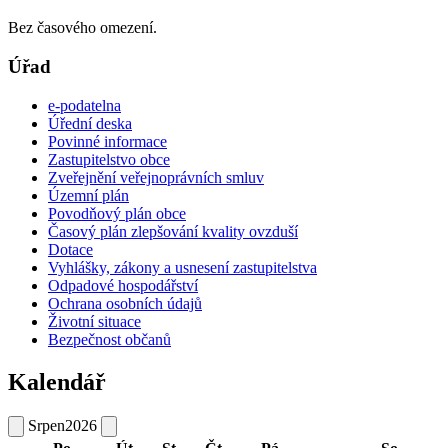
Bez časového omezení.
Úřad
e-podatelna
Úřední deska
Povinné informace
Zastupitelstvo obce
Zveřejnění veřejnoprávních smluv
Územní plán
Povodňový plán obce
Časový plán zlepšování kvality ovzduší
Dotace
Vyhlášky, zákony a usnesení zastupitelstva
Odpadové hospodářství
Ochrana osobních údajů
Životní situace
Bezpečnost občanů
Kalendář
Srpen
2026