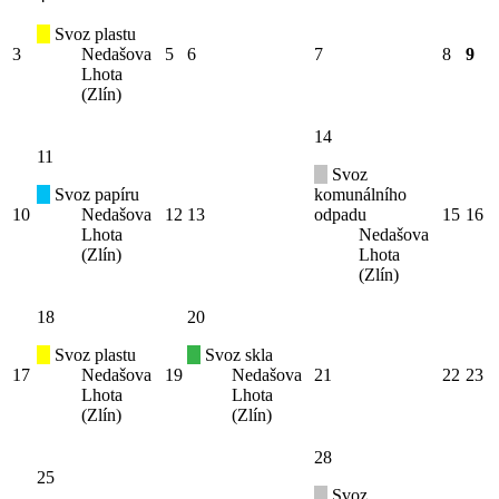
Svoz plastu
3
Nedašova
5
6
7
8
9
Lhota
(Zlín)
14
11
Svoz
Svoz papíru
komunálního
10
Nedašova
12
13
odpadu
15
16
Lhota
Nedašova
(Zlín)
Lhota
(Zlín)
18
20
Svoz plastu
Svoz skla
17
Nedašova
19
Nedašova
21
22
23
Lhota
Lhota
(Zlín)
(Zlín)
28
25
Svoz