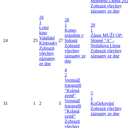
Motogrill Lipina 20
Zobrazit všechny
záznamy ze dne
26
28
1
1
29
Letní
Konec
1
kino
prázdnin v
Zápas MUŽI OP:
Valašské
24
25
27
Sidonii
Slopné "A" -
Klobouky
Zobrazit
Nedašova Lhota
Zobrazit
všechny
Zobrazit všechny
všechny
záznamy ze
záznamy ze dne
záznamy
dne
ze dne
4
2
Vernisáž
fotografií
"Krásná
5
země"
1
Vernisáž
31
1
2
3
Kočárkování
fotografií
Zobrazit všechny
"Krásná
záznamy ze dne
země"
Zobrazit
všechny