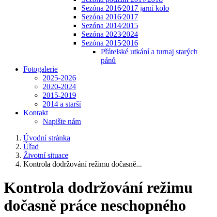
Sezóna 2016⁄2017 jarní kolo
Sezóna 2016⁄2017
Sezóna 2014⁄2015
Sezóna 2023⁄2024
Sezóna 2015⁄2016
Přátelské utkání a turnaj starých
pánů
Fotogalerie
2025-2026
2020-2024
2015-2019
2014 a starší
Kontakt
Napište nám
Úvodní stránka
Úřad
Životní situace
Kontrola dodržování režimu dočasně...
Kontrola dodržování režimu
dočasně práce neschopného