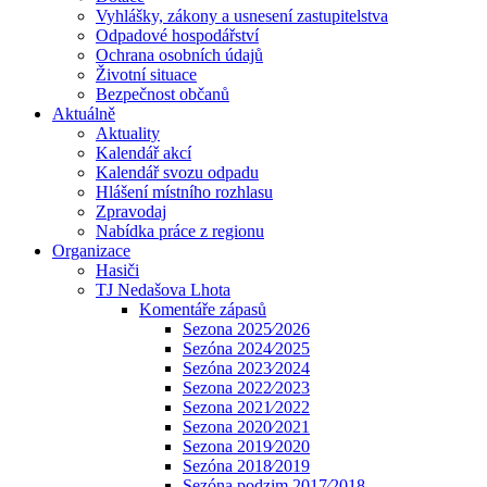
Vyhlášky, zákony a usnesení zastupitelstva
Odpadové hospodářství
Ochrana osobních údajů
Životní situace
Bezpečnost občanů
Aktuálně
Aktuality
Kalendář akcí
Kalendář svozu odpadu
Hlášení místního rozhlasu
Zpravodaj
Nabídka práce z regionu
Organizace
Hasiči
TJ Nedašova Lhota
Komentáře zápasů
Sezona 2025⁄2026
Sezóna 2024⁄2025
Sezóna 2023⁄2024
Sezona 2022⁄2023
Sezona 2021⁄2022
Sezona 2020⁄2021
Sezona 2019⁄2020
Sezóna 2018⁄2019
Sezóna podzim 2017⁄2018