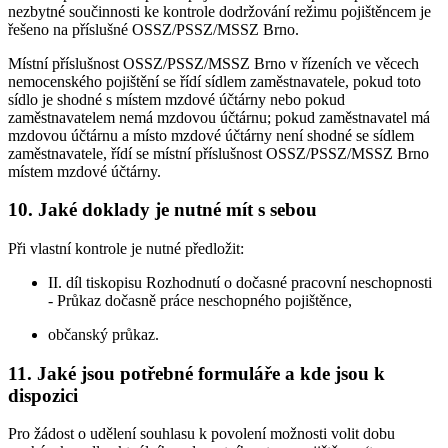
nezbytné součinnosti ke kontrole dodržování režimu pojištěncem je
řešeno na příslušné OSSZ/PSSZ/MSSZ Brno.
Místní příslušnost OSSZ/PSSZ/MSSZ Brno v řízeních ve věcech
nemocenského pojištění se řídí sídlem zaměstnavatele, pokud toto
sídlo je shodné s místem mzdové účtárny nebo pokud
zaměstnavatelem nemá mzdovou účtárnu; pokud zaměstnavatel má
mzdovou účtárnu a místo mzdové účtárny není shodné se sídlem
zaměstnavatele, řídí se místní příslušnost OSSZ/PSSZ/MSSZ Brno
místem mzdové účtárny.
10. Jaké doklady je nutné mít s sebou
Při vlastní kontrole je nutné předložit:
II. díl tiskopisu Rozhodnutí o dočasné pracovní neschopnosti
- Průkaz dočasně práce neschopného pojištěnce,
občanský průkaz.
11. Jaké jsou potřebné formuláře a kde jsou k
dispozici
Pro žádost o udělení souhlasu k povolení možnosti volit dobu