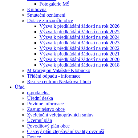
Fotogalerie MŠ
Knihovna
Smuteční oznámení
Dotace z rozpočtu obce
Výzva k předkládání žádostí na rok 2026
Výzva k předkládání žádostí na rok 2025
Výzva k předkládání žádostí na rok 2024
Výzva k předkládání žádostí na rok 2023
Výzva k předkládání žádostí na rok 2022
Výzva k předkládání žádostí na rok 2021
Výzva k předkládání žádostí na rok 2020
Výzva k předkládání žádostí na rok 2018
Mikroregion Valašské Klobucko
Třídění odpadu - informace
Re-use centrum Nedašova Lhota
Úřad
e-podatelna
Úřední deska
Povinné informace
Zastupitelstvo obce
Zveřejnění veřejnoprávních smluv
Územní plán
Povodňový plán obce
Časový plán zlepšování kvality ovzduší
Dotace