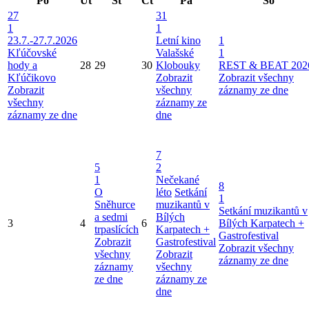
Po
Út
St
Čt
Pá
So
27
31
1
1
23.7.-27.7.2026
Letní kino
1
Kľúčovské
Valašské
1
hody a
28
29
30
Klobouky
REST & BEAT 202
Kľúčikovo
Zobrazit
Zobrazit všechny
Zobrazit
všechny
záznamy ze dne
všechny
záznamy ze
záznamy ze dne
dne
7
5
2
1
Nečekané
8
O
léto
Setkání
1
Sněhurce
muzikantů v
Setkání muzikantů v
a sedmi
Bílých
3
4
6
Bílých Karpatech +
trpaslících
Karpatech +
Gastrofestival
Zobrazit
Gastrofestival
Zobrazit všechny
všechny
Zobrazit
záznamy ze dne
záznamy
všechny
ze dne
záznamy ze
dne