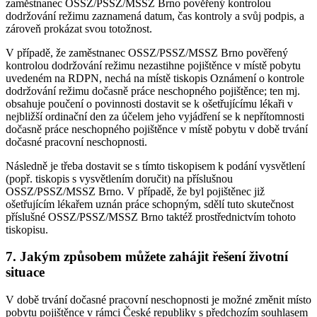
zaměstnanec OSSZ/PSSZ/MSSZ Brno pověřený kontrolou
dodržování režimu zaznamená datum, čas kontroly a svůj podpis, a
zároveň prokázat svou totožnost.
V případě, že zaměstnanec OSSZ/PSSZ/MSSZ Brno pověřený
kontrolou dodržování režimu nezastihne pojištěnce v místě pobytu
uvedeném na RDPN, nechá na místě tiskopis Oznámení o kontrole
dodržování režimu dočasně práce neschopného pojištěnce; ten mj.
obsahuje poučení o povinnosti dostavit se k ošetřujícímu lékaři v
nejbližší ordinační den za účelem jeho vyjádření se k nepřítomnosti
dočasně práce neschopného pojištěnce v místě pobytu v době trvání
dočasné pracovní neschopnosti.
Následně je třeba dostavit se s tímto tiskopisem k podání vysvětlení
(popř. tiskopis s vysvětlením doručit) na příslušnou
OSSZ/PSSZ/MSSZ Brno. V případě, že byl pojištěnec již
ošetřujícím lékařem uznán práce schopným, sdělí tuto skutečnost
příslušné OSSZ/PSSZ/MSSZ Brno taktéž prostřednictvím tohoto
tiskopisu.
7. Jakým způsobem můžete zahájit řešení životní
situace
V době trvání dočasné pracovní neschopnosti je možné změnit místo
pobytu pojištěnce v rámci České republiky s předchozím souhlasem