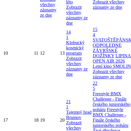
léto
Zobrazit všechny
všechny
Zobrazit
záznamy ze dne
záznamy
všechny
ze dne
záznamy ze
dne
15
14
4
1
SVATOŠTĚPÁNS
Klobucký
ODPOLEDNE
kosmický
ZÁVRŠSKÉ
10
11
12
13
program
DOŽÍNKY
LIPINA
Zobrazit
OPEN AIR 2026
všechny
Letní kino SMOLI
záznamy ze
Zobrazit všechny
dne
záznamy ze dne
22
5
Freestyle BMX
Challenge - Finále
21
českého juniorského
1
poháru
Freestyle
Tajemný hrad
BMX Challenge -
Brumov
17
18
19
20
Finále českého
Zobrazit
juniorského poháru
všechny
Živé dřevěnice