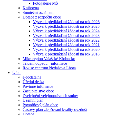
Fotogalerie MŠ
Knihovna
Smuteční oznámení
Dotace z rozpočtu obce
Výzva k předkládání žádostí na rok 2026
Výzva k předkládání žádostí na rok 2025
Výzva k předkládání žádostí na rok 2024
Výzva k předkládání žádostí na rok 2023
Výzva k předkládání žádostí na rok 2022
Výzva k předkládání žádostí na rok 2021
Výzva k předkládání žádostí na rok 2020
Výzva k předkládání žádostí na rok 2018
Mikroregion Valašské Klobucko
Třídění odpadu - informace
Re-use centrum Nedašova Lhota
Úřad
e-podatelna
Úřední deska
Povinné informace
Zastupitelstvo obce
Zveřejnění veřejnoprávních smluv
Územní plán
Povodňový plán obce
Časový plán zlepšování kvality ovzduší
Dotace