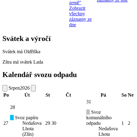
země"
Zobrazit
všechny
záznamy ze
dne
Svátek a výročí
Svátek má
Oldřiška
Zítra má svátek
Lada
Kalendář svozu odpadu
Srpen
2026
Po
Út
St
Čt
Pá
So
Ne
31
28
Svoz
Svoz papíru
komunálního
27
Nedašova
29
30
odpadu
1
2
Lhota
Nedašova
(Zlín)
Lhota