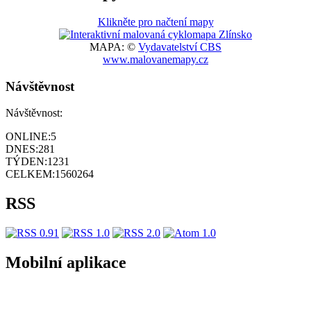
Klikněte pro načtení mapy
MAPA: ©
Vydavatelství CBS
www.malovanemapy.cz
Návštěvnost
Návštěvnost:
ONLINE:
5
DNES:
281
TÝDEN:
1231
CELKEM:
1560264
RSS
Mobilní aplikace