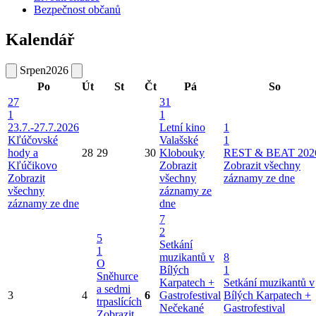
Bezpečnost občanů
Kalendář
Srpen
2026
Po
Út
St
Čt
Pá
So
27
31
1
1
23.7.-27.7.2026
Letní kino
1
Kľúčovské
Valašské
1
hody a
28
29
30
Klobouky
REST & BEAT 202
Kľúčikovo
Zobrazit
Zobrazit všechny
Zobrazit
všechny
záznamy ze dne
všechny
záznamy ze
záznamy ze dne
dne
7
2
5
Setkání
1
muzikantů v
8
O
Bílých
1
Sněhurce
Karpatech +
Setkání muzikantů v
a sedmi
3
4
6
Gastrofestival
Bílých Karpatech +
trpaslících
Nečekané
Gastrofestival
Zobrazit