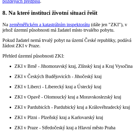
pozdějších předpisů
.
8. Na které instituci životní situaci řešit
Na
zeměměřickém a katastrálním inspektorátu
(dále jen "ZKI"), v
jehož územní působnosti má žadatel místo trvalého pobytu.
Pokud žadatel nemá trvalý pobyt na území České republiky, podává
žádost ZKI v Praze.
Přehled územní působnosti ZKI:
ZKI v Brně - Jihomoravský kraj, Zlínský kraj a Kraj Vysočina
ZKI v Českých Budějovicích - Jihočeský kraj
ZKI v Liberci - Liberecký kraj a Ústecký kraj
ZKI v Opavě - Olomoucký kraj a Moravskoslezský kraj
ZKI v Pardubicích - Pardubický kraj a Královéhradecký kraj
ZKI v Plzni - Plzeňský kraj a Karlovarský kraj
ZKI v Praze - Středočeský kraj a Hlavní město Praha