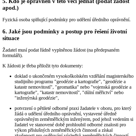
5. Kdo je oprávněn v této věci jednat (podat žádost
apod.)
Fyzická osoba splňující podmínky pro udělení úředního oprávnění.
6. Jaké jsou podmínky a postup pro řešení životní
situace
Žadatel musí podat řádně vyplněnou žádost (na předepsaném
formuláři).
K žádosti je třeba přiložit tyto dokumenty:
doklad o ukončeném vysokoškolském vzdělání magisterského
studijního programu "geodézie a kartografie", "geodézie a
katastr nemovitostí", "geomatika" nebo "vojenská geodézie a
kartografie", "katastr nemovitostí", "důlní měřictví" nebo
"inženýrská geodézie",
potvrzení o pětileté odborné praxi žadatele v oboru, pro který
žádá o udělení úředního oprávnění, vystavené úředně
oprávněným zeměměřickým inženýrem, pod jehož vedením si
žadatel ve stanovené době prohloubil odborné znalosti pro
výkon příslušných zeměměřických činností a získal
zkušenosti pro ověřování výsledků zeměměřických činností,