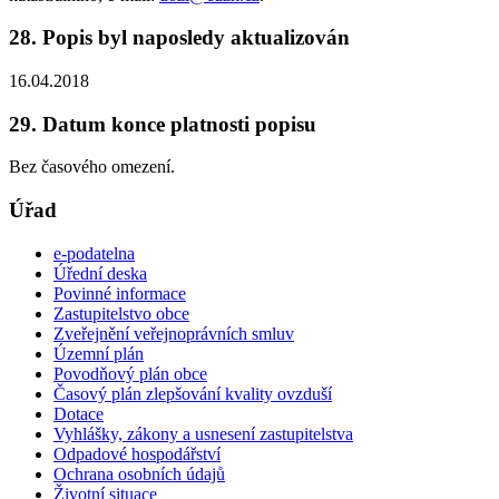
28. Popis byl naposledy aktualizován
16.04.2018
29. Datum konce platnosti popisu
Bez časového omezení.
Úřad
e-podatelna
Úřední deska
Povinné informace
Zastupitelstvo obce
Zveřejnění veřejnoprávních smluv
Územní plán
Povodňový plán obce
Časový plán zlepšování kvality ovzduší
Dotace
Vyhlášky, zákony a usnesení zastupitelstva
Odpadové hospodářství
Ochrana osobních údajů
Životní situace