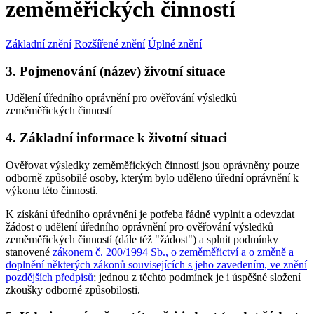
zeměměřických činností
Základní znění
Rozšířené znění
Úplné znění
3. Pojmenování (název) životní situace
Udělení úředního oprávnění pro ověřování výsledků
zeměměřických činností
4. Základní informace k životní situaci
Ověřovat výsledky zeměměřických činností jsou oprávněny pouze
odborně způsobilé osoby, kterým bylo uděleno úřední oprávnění k
výkonu této činnosti.
K získání úředního oprávnění je potřeba řádně vyplnit a odevzdat
žádost o udělení úředního oprávnění pro ověřování výsledků
zeměměřických činností (dále též "žádost") a splnit podmínky
stanovené
zákonem č. 200/1994 Sb., o zeměměřictví a o změně a
doplnění některých zákonů souvisejících s jeho zavedením, ve znění
pozdějších předpisů
; jednou z těchto podmínek je i úspěšné složení
zkoušky odborné způsobilosti.