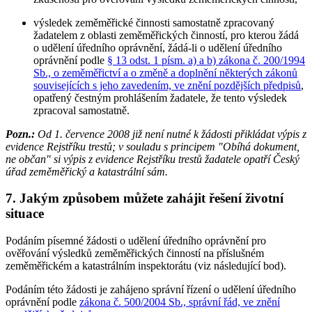
výsledek zeměměřické činnosti samostatně zpracovaný
žadatelem z oblasti zeměměřických činností, pro kterou žádá
o udělení úředního oprávnění, žádá-li o udělení úředního
oprávnění podle
§ 13 odst. 1 písm. a) a b) zákona č. 200/1994
Sb., o zeměměřictví a o změně a doplnění některých zákonů
souvisejících s jeho zavedením, ve znění pozdějších předpisů
,
opatřený čestným prohlášením žadatele, že tento výsledek
zpracoval samostatně.
Pozn.:
Od 1. července 2008 již není nutné k žádosti přikládat výpis z
evidence Rejstříku trestů; v souladu s principem "Obíhá dokument,
ne občan" si výpis z evidence Rejstříku trestů žadatele opatří Český
úřad zeměměřický a katastrální sám.
7. Jakým způsobem můžete zahájit řešení životní
situace
Podáním písemné žádosti o udělení úředního oprávnění pro
ověřování výsledků zeměměřických činností na příslušném
zeměměřickém a katastrálním inspektorátu (viz následující bod).
Podáním této žádosti je zahájeno správní řízení o udělení úředního
oprávnění podle
zákona č. 500/2004 Sb., správní řád, ve znění