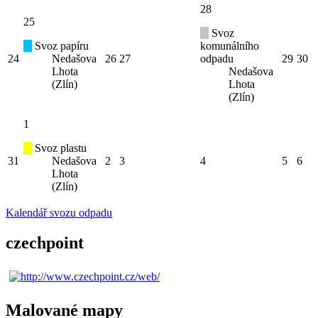
28
25
Svoz
Svoz papíru
komunálního
24
Nedašova
26
27
odpadu
29
30
Lhota
Nedašova
(Zlín)
Lhota
(Zlín)
1
Svoz plastu
31
Nedašova
2
3
4
5
6
Lhota
(Zlín)
Kalendář svozu odpadu
czechpoint
Malované mapy