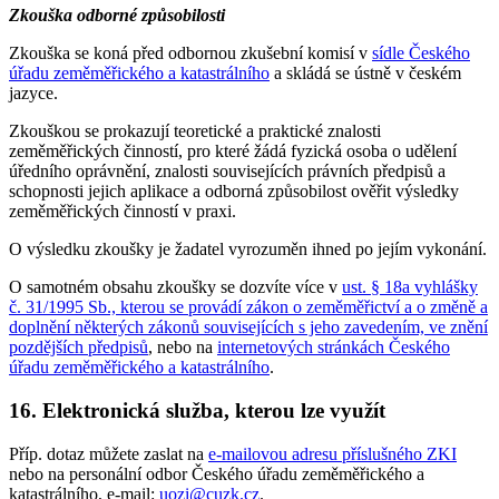
Zkouška odborné způsobilosti
Zkouška se koná před odbornou zkušební komisí v
sídle Českého
úřadu zeměměřického a katastrálního
a skládá se ústně v českém
jazyce.
Zkouškou se prokazují teoretické a praktické znalosti
zeměměřických činností, pro které žádá fyzická osoba o udělení
úředního oprávnění, znalosti souvisejících právních předpisů a
schopnosti jejich aplikace a odborná způsobilost ověřit výsledky
zeměměřických činností v praxi.
O výsledku zkoušky je žadatel vyrozuměn ihned po jejím vykonání.
O samotném obsahu zkoušky se dozvíte více v
ust. § 18a vyhlášky
č. 31/1995 Sb., kterou se provádí zákon o zeměměřictví a o změně a
doplnění některých zákonů souvisejících s jeho zavedením, ve znění
pozdějších předpisů
, nebo na
internetových stránkách Českého
úřadu zeměměřického a katastrálního
.
16. Elektronická služba, kterou lze využít
Příp. dotaz můžete zaslat na
e-mailovou adresu příslušného ZKI
nebo na personální odbor Českého úřadu zeměměřického a
katastrálního, e-mail:
uozi@cuzk.cz
.