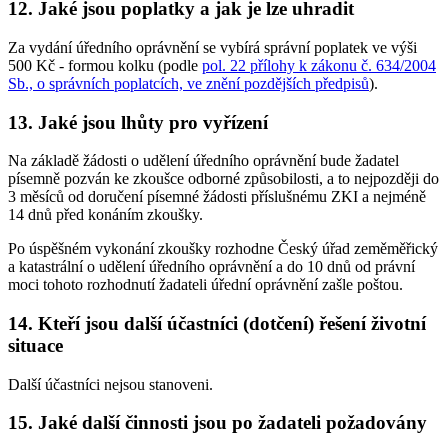
12. Jaké jsou poplatky a jak je lze uhradit
Za vydání úředního oprávnění se vybírá správní poplatek ve výši
500 Kč - formou kolku (podle
pol. 22 přílohy k zákonu č. 634/2004
Sb., o správních poplatcích, ve znění pozdějších předpisů
).
13. Jaké jsou lhůty pro vyřízení
Na základě žádosti o udělení úředního oprávnění bude žadatel
písemně pozván ke zkoušce odborné způsobilosti, a to nejpozději do
3 měsíců od doručení písemné žádosti příslušnému ZKI a nejméně
14 dnů před konáním zkoušky.
Po úspěšném vykonání zkoušky rozhodne Český úřad zeměměřický
a katastrální o udělení úředního oprávnění a do 10 dnů od právní
moci tohoto rozhodnutí žadateli úřední oprávnění zašle poštou.
14. Kteří jsou další účastníci (dotčení) řešení životní
situace
Další účastníci nejsou stanoveni.
15. Jaké další činnosti jsou po žadateli požadovány