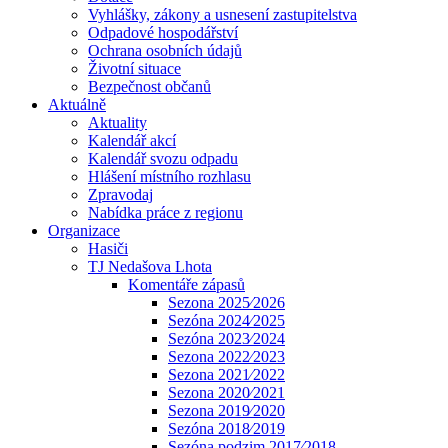
Vyhlášky, zákony a usnesení zastupitelstva
Odpadové hospodářství
Ochrana osobních údajů
Životní situace
Bezpečnost občanů
Aktuálně
Aktuality
Kalendář akcí
Kalendář svozu odpadu
Hlášení místního rozhlasu
Zpravodaj
Nabídka práce z regionu
Organizace
Hasiči
TJ Nedašova Lhota
Komentáře zápasů
Sezona 2025⁄2026
Sezóna 2024⁄2025
Sezóna 2023⁄2024
Sezona 2022⁄2023
Sezona 2021⁄2022
Sezona 2020⁄2021
Sezona 2019⁄2020
Sezóna 2018⁄2019
Sezóna podzim 2017⁄2018