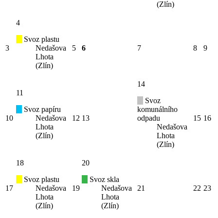
(Zlín)
4
Svoz plastu
3
Nedašova
5
6
7
8
9
Lhota
(Zlín)
14
11
Svoz
Svoz papíru
komunálního
10
Nedašova
12
13
odpadu
15
16
Lhota
Nedašova
(Zlín)
Lhota
(Zlín)
18
20
Svoz plastu
Svoz skla
17
Nedašova
19
Nedašova
21
22
23
Lhota
Lhota
(Zlín)
(Zlín)