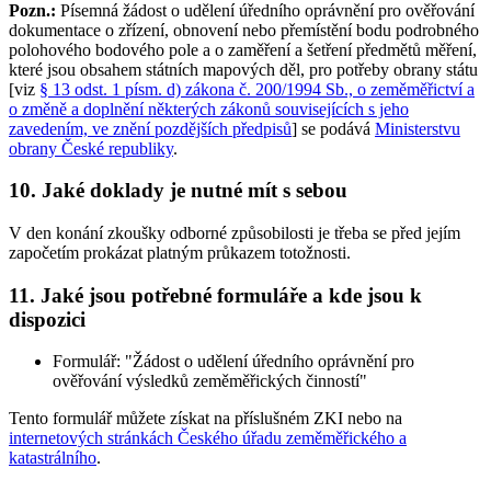
Pozn.:
Písemná žádost o udělení úředního oprávnění pro ověřování
dokumentace o zřízení, obnovení nebo přemístění bodu podrobného
polohového bodového pole a o zaměření a šetření předmětů měření,
které jsou obsahem státních mapových děl, pro potřeby obrany státu
[viz
§ 13 odst. 1 písm. d) zákona č. 200/1994 Sb., o zeměměřictví a
o změně a doplnění některých zákonů souvisejících s jeho
zavedením, ve znění pozdějších předpisů
] se podává
Ministerstvu
obrany České republiky
.
10. Jaké doklady je nutné mít s sebou
V den konání zkoušky odborné způsobilosti je třeba se před jejím
započetím prokázat platným průkazem totožnosti.
11. Jaké jsou potřebné formuláře a kde jsou k
dispozici
Formulář: "Žádost o udělení úředního oprávnění pro
ověřování výsledků zeměměřických činností"
Tento formulář můžete získat na příslušném ZKI nebo na
internetových stránkách Českého úřadu zeměměřického a
katastrálního
.