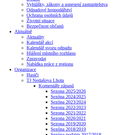
Vyhlášky, zákony a usnesení zastupitelstva
Odpadové hospodářství
Ochrana osobních údajů
Životní situace
Bezpečnost občanů
Aktuálně
Aktuality
Kalendář akcí
Kalendář svozu odpadu
Hlášení místního rozhlasu
Zpravodaj
Nabídka práce z regionu
Organizace
Hasiči
TJ Nedašova Lhota
Komentáře zápasů
Sezona 2025⁄2026
Sezóna 2024⁄2025
Sezóna 2023⁄2024
Sezona 2022⁄2023
Sezona 2021⁄2022
Sezona 2020⁄2021
Sezona 2019⁄2020
Sezóna 2018⁄2019
Sezóna podzim 2017⁄2018