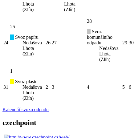
Lhota
Lhota
(Zlín)
(Zlín)
28
25
Svoz
Svoz papíru
komunálního
24
Nedašova
26
27
odpadu
29
30
Lhota
Nedašova
(Zlín)
Lhota
(Zlín)
1
Svoz plastu
31
Nedašova
2
3
4
5
6
Lhota
(Zlín)
Kalendář svozu odpadu
czechpoint