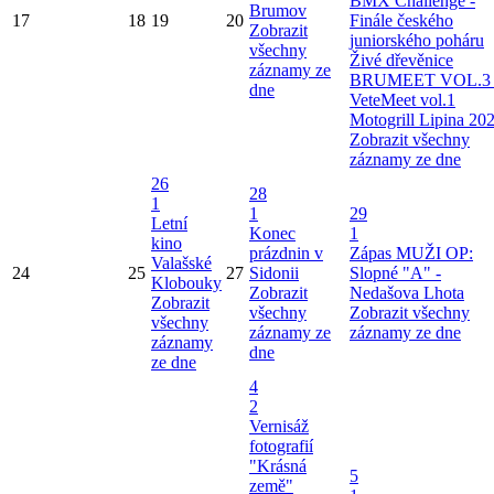
BMX Challenge -
Brumov
17
18
19
20
Finále českého
Zobrazit
juniorského poháru
všechny
Živé dřevěnice
záznamy ze
BRUMEET VOL.3 
dne
VeteMeet vol.1
Motogrill Lipina 20
Zobrazit všechny
záznamy ze dne
26
28
1
1
29
Letní
Konec
1
kino
prázdnin v
Zápas MUŽI OP:
Valašské
24
25
27
Sidonii
Slopné "A" -
Klobouky
Zobrazit
Nedašova Lhota
Zobrazit
všechny
Zobrazit všechny
všechny
záznamy ze
záznamy ze dne
záznamy
dne
ze dne
4
2
Vernisáž
fotografií
"Krásná
5
země"