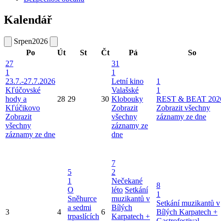
Kalendář
Srpen
2026
Po
Út
St
Čt
Pá
So
27
31
1
1
23.7.-27.7.2026
Letní kino
1
Kľúčovské
Valašské
1
hody a
28
29
30
Klobouky
REST & BEAT 202
Kľúčikovo
Zobrazit
Zobrazit všechny
Zobrazit
všechny
záznamy ze dne
všechny
záznamy ze
záznamy ze dne
dne
7
5
2
1
Nečekané
8
O
léto
Setkání
1
Sněhurce
muzikantů v
Setkání muzikantů v
a sedmi
Bílých
3
4
6
Bílých Karpatech +
trpaslících
Karpatech +
Gastrofestival