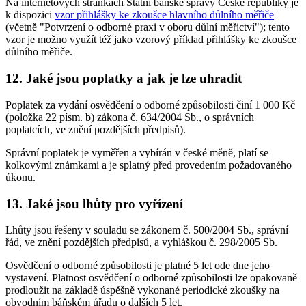
Na internetových stránkách Státní báňské správy České republiky je
k dispozici
vzor přihlášky ke zkoušce hlavního důlního měřiče
(včetně "Potvrzení o odborné praxi v oboru důlní měřictví"); tento
vzor je možno využít též jako vzorový příklad přihlášky ke zkoušce
důlního měřiče.
12. Jaké jsou poplatky a jak je lze uhradit
Poplatek za vydání osvědčení o odborné způsobilosti činí 1 000 Kč
(položka 22 písm. b) zákona č. 634/2004 Sb., o správních
poplatcích, ve znění pozdějších předpisů).
Správní poplatek je vyměřen a vybírán v české měně, platí se
kolkovými známkami a je splatný před provedením požadovaného
úkonu.
13. Jaké jsou lhůty pro vyřízení
Lhůty jsou řešeny v souladu se zákonem č. 500/2004 Sb., správní
řád, ve znění pozdějších předpisů, a vyhláškou č. 298/2005 Sb.
Osvědčení o odborné způsobilosti je platné 5 let ode dne jeho
vystavení. Platnost osvědčení o odborné způsobilosti lze opakovaně
prodloužit na základě úspěšně vykonané periodické zkoušky na
obvodním báňském úřadu o dalších 5 let.