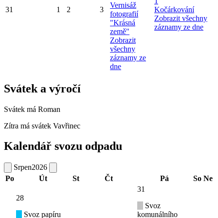
1
Vernisáž
31
1
2
3
Kočárkování
fotografií
Zobrazit všechny
"Krásná
záznamy ze dne
země"
Zobrazit
všechny
záznamy ze
dne
Svátek a výročí
Svátek má
Roman
Zítra má svátek
Vavřinec
Kalendář svozu odpadu
Srpen
2026
Po
Út
St
Čt
Pá
So
Ne
31
28
Svoz
Svoz papíru
komunálního