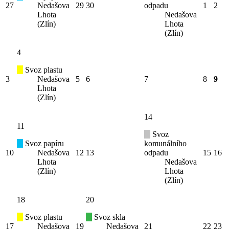
27
Nedašova
29
30
odpadu
1
2
Lhota
Nedašova
(Zlín)
Lhota
(Zlín)
4
Svoz plastu
3
Nedašova
5
6
7
8
9
Lhota
(Zlín)
14
11
Svoz
Svoz papíru
komunálního
10
Nedašova
12
13
odpadu
15
16
Lhota
Nedašova
(Zlín)
Lhota
(Zlín)
18
20
Svoz plastu
Svoz skla
17
Nedašova
19
Nedašova
21
22
23