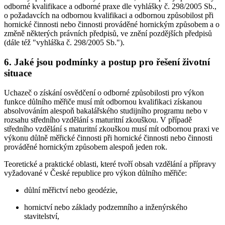
odborné kvalifikace a odborné praxe dle vyhlášky č. 298/2005 Sb.,
o požadavcích na odbornou kvalifikaci a odbornou způsobilost při
hornické činnosti nebo činnosti prováděné hornickým způsobem a o
změně některých právních předpisů, ve znění pozdějších předpisů
(dále též "vyhláška č. 298/2005 Sb.").
6. Jaké jsou podmínky a postup pro řešení životní
situace
Uchazeč o získání osvědčení o odborné způsobilosti pro výkon
funkce důlního měřiče musí mít odbornou kvalifikaci získanou
absolvováním alespoň bakalářského studijního programu nebo v
rozsahu středního vzdělání s maturitní zkouškou. V případě
středního vzdělání s maturitní zkouškou musí mít odbornou praxi ve
výkonu důlně měřické činnosti při hornické činnosti nebo činnosti
prováděné hornickým způsobem alespoň jeden rok.
Teoretické a praktické oblasti, které tvoří obsah vzdělání a přípravy
vyžadované v České republice pro výkon důlního měřiče:
důlní měřictví nebo geodézie,
hornictví nebo základy podzemního a inženýrského
stavitelství,