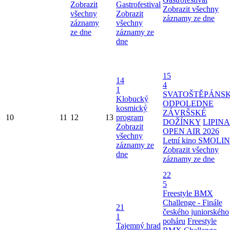
Zobrazit
Gastrofestival
Zobrazit všechny
všechny
Zobrazit
záznamy ze dne
záznamy
všechny
ze dne
záznamy ze
dne
15
14
4
1
SVATOŠTĚPÁNS
Klobucký
ODPOLEDNE
kosmický
ZÁVRŠSKÉ
10
11
12
13
program
DOŽÍNKY
LIPINA
Zobrazit
OPEN AIR 2026
všechny
Letní kino SMOLI
záznamy ze
Zobrazit všechny
dne
záznamy ze dne
22
5
Freestyle BMX
Challenge - Finále
21
českého juniorského
1
poháru
Freestyle
Tajemný hrad