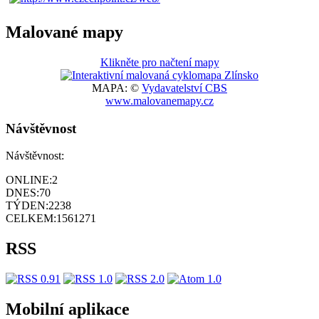
Malované mapy
Klikněte pro načtení mapy
MAPA: ©
Vydavatelství CBS
www.malovanemapy.cz
Návštěvnost
Návštěvnost:
ONLINE:
2
DNES:
70
TÝDEN:
2238
CELKEM:
1561271
RSS
Mobilní aplikace