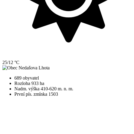
25/12 °C
689 obyvatel
Rozloha 933 ha
Nadm. výška 410-620 m. n. m.
První pís. zmínka 1503