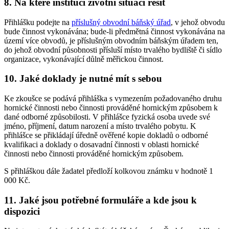
8. Na které instituci životní situaci řešit
Přihlášku podejte na
příslušný obvodní báňský úřad
, v jehož obvodu
bude činnost vykonávána; bude-li předmětná činnost vykonávána na
území více obvodů, je příslušným obvodním báňským úřadem ten,
do jehož obvodní působnosti přísluší místo trvalého bydliště či sídlo
organizace, vykonávající důlně měřickou činnost.
10. Jaké doklady je nutné mít s sebou
Ke zkoušce se podává přihláška s vymezením požadovaného druhu
hornické činnosti nebo činnosti prováděné hornickým způsobem k
dané odborné způsobilosti. V přihlášce fyzická osoba uvede své
jméno, příjmení, datum narození a místo trvalého pobytu. K
přihlášce se přikládají úředně ověřené kopie dokladů o odborné
kvalifikaci a doklady o dosavadní činnosti v oblasti hornické
činnosti nebo činnosti prováděné hornickým způsobem.
S přihláškou dále žadatel předloží kolkovou známku v hodnotě 1
000 Kč.
11. Jaké jsou potřebné formuláře a kde jsou k
dispozici