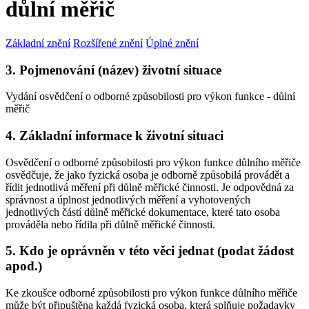
důlní měřič
Základní znění
Rozšířené znění
Úplné znění
3. Pojmenování (název) životní situace
Vydání osvědčení o odborné způsobilosti pro výkon funkce - důlní
měřič
4. Základní informace k životní situaci
Osvědčení o odborné způsobilosti pro výkon funkce důlního měřiče
osvědčuje, že jako fyzická osoba je odborně způsobilá provádět a
řídit jednotlivá měření při důlně měřické činnosti. Je odpovědná za
správnost a úplnost jednotlivých měření a vyhotovených
jednotlivých částí důlně měřické dokumentace, které tato osoba
prováděla nebo řídila při důlně měřické činnosti.
5. Kdo je oprávněn v této věci jednat (podat žádost
apod.)
Ke zkoušce odborné způsobilosti pro výkon funkce důlního měřiče
může být připuštěna každá fyzická osoba, která splňuje požadavky