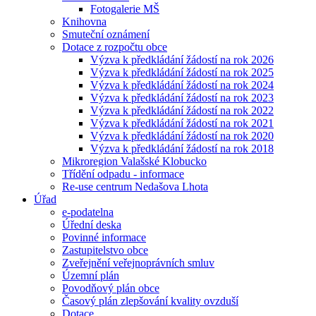
Fotogalerie MŠ
Knihovna
Smuteční oznámení
Dotace z rozpočtu obce
Výzva k předkládání žádostí na rok 2026
Výzva k předkládání žádostí na rok 2025
Výzva k předkládání žádostí na rok 2024
Výzva k předkládání žádostí na rok 2023
Výzva k předkládání žádostí na rok 2022
Výzva k předkládání žádostí na rok 2021
Výzva k předkládání žádostí na rok 2020
Výzva k předkládání žádostí na rok 2018
Mikroregion Valašské Klobucko
Třídění odpadu - informace
Re-use centrum Nedašova Lhota
Úřad
e-podatelna
Úřední deska
Povinné informace
Zastupitelstvo obce
Zveřejnění veřejnoprávních smluv
Územní plán
Povodňový plán obce
Časový plán zlepšování kvality ovzduší
Dotace