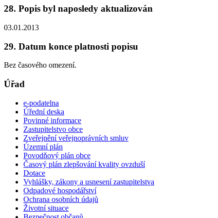
28. Popis byl naposledy aktualizován
03.01.2013
29. Datum konce platnosti popisu
Bez časového omezení.
Úřad
e-podatelna
Úřední deska
Povinné informace
Zastupitelstvo obce
Zveřejnění veřejnoprávních smluv
Územní plán
Povodňový plán obce
Časový plán zlepšování kvality ovzduší
Dotace
Vyhlášky, zákony a usnesení zastupitelstva
Odpadové hospodářství
Ochrana osobních údajů
Životní situace
Bezpečnost občanů