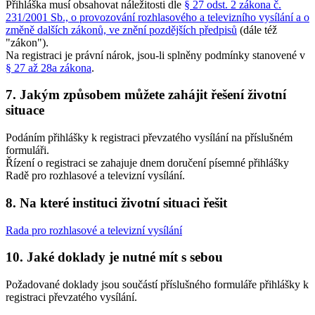
Přihláška musí obsahovat náležitosti dle
§ 27 odst. 2 zákona č.
231/2001 Sb., o provozování rozhlasového a televizního vysílání a o
změně dalších zákonů, ve znění pozdějších předpisů
(dále též
"zákon").
Na registraci je právní nárok, jsou-li splněny podmínky stanovené v
§ 27 až 28a zákona
.
7. Jakým způsobem můžete zahájit řešení životní
situace
Podáním přihlášky k registraci převzatého vysílání na příslušném
formuláři.
Řízení o registraci se zahajuje dnem doručení písemné přihlášky
Radě pro rozhlasové a televizní vysílání.
8. Na které instituci životní situaci řešit
Rada pro rozhlasové a televizní vysílání
10. Jaké doklady je nutné mít s sebou
Požadované doklady jsou součástí příslušného formuláře přihlášky k
registraci převzatého vysílání.