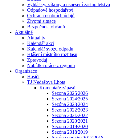
Vyhlášky, zákony a usnesení zastupitelstva
Odpadové hospodářství
Ochrana osobních údajů
Životní situace
Bezpečnost občanů
Aktuálně
Aktuality
Kalendář akcí
Kalendář svozu odpadu
Hlášení místního rozhlasu
Zpravodaj
Nabídka práce z regionu
Organizace
Hasiči
TJ Nedašova Lhota
Komentáře zápasů
Sezona 2025⁄2026
Sezóna 2024⁄2025
Sezóna 2023⁄2024
Sezona 2022⁄2023
Sezona 2021⁄2022
Sezona 2020⁄2021
Sezona 2019⁄2020
Sezóna 2018⁄2019
Sezóna podzim 2017⁄2018