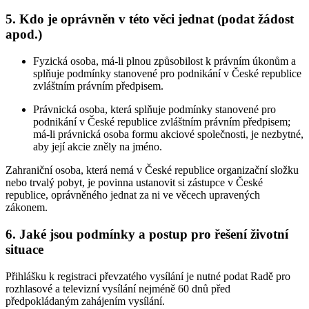
5. Kdo je oprávněn v této věci jednat (podat žádost
apod.)
Fyzická osoba, má-li plnou způsobilost k právním úkonům a
splňuje podmínky stanovené pro podnikání v České republice
zvláštním právním předpisem.
Právnická osoba, která splňuje podmínky stanovené pro
podnikání v České republice zvláštním právním předpisem;
má-li právnická osoba formu akciové společnosti, je nezbytné,
aby její akcie zněly na jméno.
Zahraniční osoba, která nemá v České republice organizační složku
nebo trvalý pobyt, je povinna ustanovit si zástupce v České
republice, oprávněného jednat za ni ve věcech upravených
zákonem.
6. Jaké jsou podmínky a postup pro řešení životní
situace
Přihlášku k registraci převzatého vysílání je nutné podat Radě pro
rozhlasové a televizní vysílání nejméně 60 dnů před
předpokládaným zahájením vysílání.