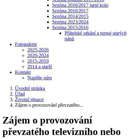
Sezóna 2016⁄2017 jarní kolo
Sezóna 2016⁄2017
Sezóna 2014⁄2015
Sezóna 2023⁄2024
Sezóna 2015⁄2016
Přátelské utkání a turnaj starých
pánů
Fotogalerie
2025-2026
2020-2024
2015-2019
2014 a starší
Kontakt
Napište nám
Úvodní stránka
Úřad
Životní situace
Zájem o provozování převzatého...
Zájem o provozování
převzatého televizního nebo