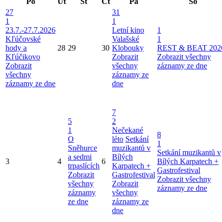
Po
Út
St
Čt
Pá
So
27
31
1
1
23.7.-27.7.2026
Letní kino
1
Kľúčovské
Valašské
1
hody a
28
29
30
Klobouky
REST & BEAT 202
Kľúčikovo
Zobrazit
Zobrazit všechny
Zobrazit
všechny
záznamy ze dne
všechny
záznamy ze
záznamy ze dne
dne
7
5
2
1
Nečekané
8
O
léto
Setkání
1
Sněhurce
muzikantů v
Setkání muzikantů v
a sedmi
Bílých
3
4
6
Bílých Karpatech +
trpaslících
Karpatech +
Gastrofestival
Zobrazit
Gastrofestival
Zobrazit všechny
všechny
Zobrazit
záznamy ze dne
záznamy
všechny
ze dne
záznamy ze
dne