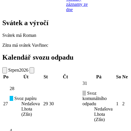
záznamy ze
dne
Svátek a výročí
Svátek má
Roman
Zítra má svátek
Vavřinec
Kalendář svozu odpadu
Srpen
2026
Po
Út
St
Čt
Pá
So
Ne
31
28
Svoz
Svoz papíru
komunálního
27
Nedašova
29
30
odpadu
1
2
Lhota
Nedašova
(Zlín)
Lhota
(Zlín)
4