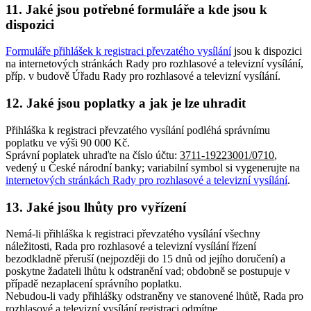
11. Jaké jsou potřebné formuláře a kde jsou k
dispozici
Formuláře přihlášek k registraci převzatého vysílání
jsou k dispozici
na internetových stránkách Rady pro rozhlasové a televizní vysílání,
příp. v budově Úřadu Rady pro rozhlasové a televizní vysílání.
12. Jaké jsou poplatky a jak je lze uhradit
Přihláška k registraci převzatého vysílání podléhá správnímu
poplatku ve výši 90 000 Kč.
Správní poplatek uhraďte na číslo účtu:
3711-19223001/0710
,
vedený u České národní banky; variabilní symbol si vygenerujte na
internetových stránkách Rady pro rozhlasové a televizní vysílání
.
13. Jaké jsou lhůty pro vyřízení
Nemá-li přihláška k registraci převzatého vysílání všechny
náležitosti, Rada pro rozhlasové a televizní vysílání řízení
bezodkladně přeruší (nejpozději do 15 dnů od jejího doručení) a
poskytne žadateli lhůtu k odstranění vad; obdobně se postupuje v
případě nezaplacení správního poplatku.
Nebudou-li vady přihlášky odstraněny ve stanovené lhůtě, Rada pro
rozhlasové a televizní vysílání registraci odmítne.