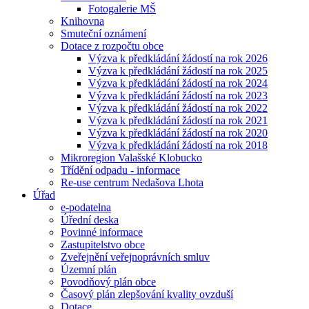
Fotogalerie MŠ
Knihovna
Smuteční oznámení
Dotace z rozpočtu obce
Výzva k předkládání žádostí na rok 2026
Výzva k předkládání žádostí na rok 2025
Výzva k předkládání žádostí na rok 2024
Výzva k předkládání žádostí na rok 2023
Výzva k předkládání žádostí na rok 2022
Výzva k předkládání žádostí na rok 2021
Výzva k předkládání žádostí na rok 2020
Výzva k předkládání žádostí na rok 2018
Mikroregion Valašské Klobucko
Třídění odpadu - informace
Re-use centrum Nedašova Lhota
Úřad
e-podatelna
Úřední deska
Povinné informace
Zastupitelstvo obce
Zveřejnění veřejnoprávních smluv
Územní plán
Povodňový plán obce
Časový plán zlepšování kvality ovzduší
Dotace