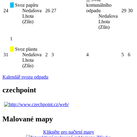
Svoz papíru
komunálního
24
Nedašova
26
27
odpadu
29
30
Lhota
Nedašova
(Zlín)
Lhota
(Zlín)
1
Svoz plastu
31
Nedašova
2
3
4
5
6
Lhota
(Zlín)
Kalendář svozu odpadu
czechpoint
Malované mapy
Klikněte pro načtení mapy