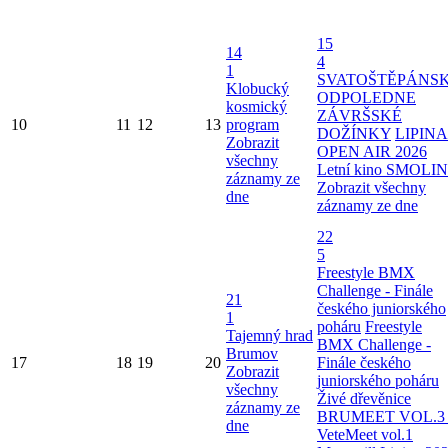
15
14
4
1
SVATOŠTĚPÁNS
Klobucký
ODPOLEDNE
kosmický
ZÁVRŠSKÉ
10
11
12
13
program
DOŽÍNKY
LIPINA
Zobrazit
OPEN AIR 2026
všechny
Letní kino SMOLI
záznamy ze
Zobrazit všechny
dne
záznamy ze dne
22
5
Freestyle BMX
Challenge - Finále
21
českého juniorského
1
poháru
Freestyle
Tajemný hrad
BMX Challenge -
Brumov
17
18
19
20
Finále českého
Zobrazit
juniorského poháru
všechny
Živé dřevěnice
záznamy ze
BRUMEET VOL.3 
dne
VeteMeet vol.1