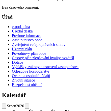
Bez časového omezení.
Úřad
e-podatelna
Úřední deska
Povinné informace
Zastupitelstvo obce
Zveřejnění veřejnoprávních smluv
Územní plán
Povodňový plán obce
Časový plán zlepšování kvality ovzduší
Dotace
Vyhlášky, zákony a usnesení zastupitelstva
Odpadové hospodářství
Ochrana osobních údajů
Životní situace
Bezpečnost občanů
Kalendář
Srpen
2026