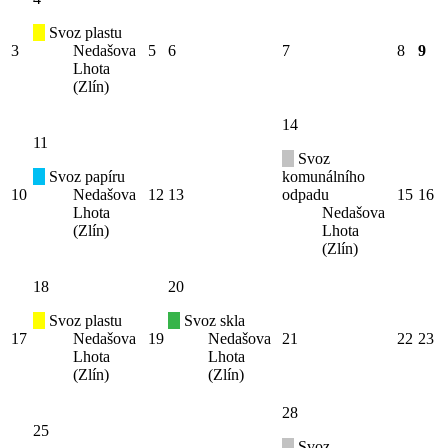
Svoz plastu
3
Nedašova
5
6
7
8
9
Lhota
(Zlín)
14
11
Svoz
Svoz papíru
komunálního
10
Nedašova
12
13
odpadu
15
16
Lhota
Nedašova
(Zlín)
Lhota
(Zlín)
18
20
Svoz plastu
Svoz skla
17
Nedašova
19
Nedašova
21
22
23
Lhota
Lhota
(Zlín)
(Zlín)
28
25
Svoz