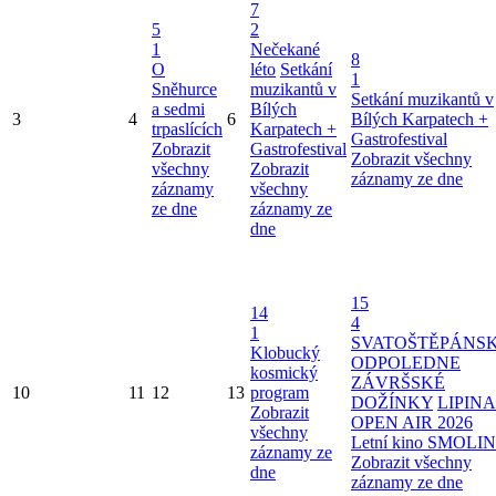
7
5
2
1
Nečekané
8
O
léto
Setkání
1
Sněhurce
muzikantů v
Setkání muzikantů v
a sedmi
Bílých
3
4
6
Bílých Karpatech +
trpaslících
Karpatech +
Gastrofestival
Zobrazit
Gastrofestival
Zobrazit všechny
všechny
Zobrazit
záznamy ze dne
záznamy
všechny
ze dne
záznamy ze
dne
15
14
4
1
SVATOŠTĚPÁNS
Klobucký
ODPOLEDNE
kosmický
ZÁVRŠSKÉ
10
11
12
13
program
DOŽÍNKY
LIPINA
Zobrazit
OPEN AIR 2026
všechny
Letní kino SMOLI
záznamy ze
Zobrazit všechny
dne
záznamy ze dne