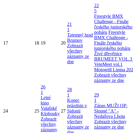
22
5
Freestyle BMX
Challenge - Finále
21
českého juniorského
1
poháru
Freestyle
Tajemný hrad
BMX Challenge -
Brumov
17
18
19
20
Finále českého
Zobrazit
juniorského poháru
všechny
Živé dřevěnice
záznamy ze
BRUMEET VOL.3 
dne
VeteMeet vol.1
Motogrill Lipina 20
Zobrazit všechny
záznamy ze dne
26
28
1
1
29
Letní
Konec
1
kino
prázdnin v
Zápas MUŽI OP:
Valašské
24
25
27
Sidonii
Slopné "A" -
Klobouky
Zobrazit
Nedašova Lhota
Zobrazit
všechny
Zobrazit všechny
všechny
záznamy ze
záznamy ze dne
záznamy
dne