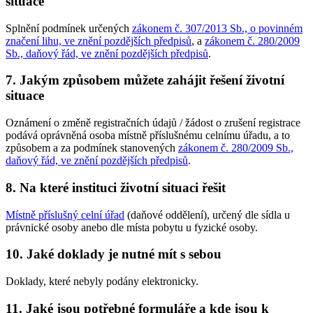
situace
Splnění podmínek určených
zákonem č. 307/2013 Sb., o povinném
značení lihu, ve znění pozdějších předpisů
, a
zákonem č. 280/2009
Sb., daňový řád, ve znění pozdějších předpisů
.
7. Jakým způsobem můžete zahájit řešení životní
situace
Oznámení o změně registračních údajů / žádost o zrušení registrace
podává oprávněná osoba místně příslušnému celnímu úřadu, a to
způsobem a za podmínek stanovených
zákonem č. 280/2009 Sb.,
daňový řád, ve znění pozdějších předpisů
.
8. Na které instituci životní situaci řešit
Místně příslušný celní úřad
(daňové oddělení), určený dle sídla u
právnické osoby anebo dle místa pobytu u fyzické osoby.
10. Jaké doklady je nutné mít s sebou
Doklady, které nebyly podány elektronicky.
11. Jaké jsou potřebné formuláře a kde jsou k