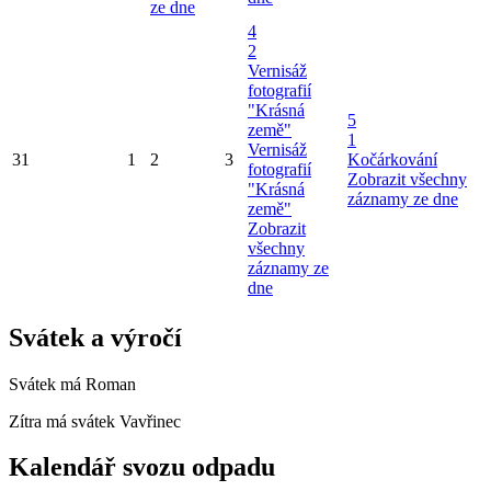
ze dne
4
2
Vernisáž
fotografií
"Krásná
5
země"
1
Vernisáž
31
1
2
3
Kočárkování
fotografií
Zobrazit všechny
"Krásná
záznamy ze dne
země"
Zobrazit
všechny
záznamy ze
dne
Svátek a výročí
Svátek má
Roman
Zítra má svátek
Vavřinec
Kalendář svozu odpadu