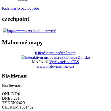
Kalendář svozu odpadu
czechpoint
Malované mapy
Klikněte pro načtení mapy
MAPA: ©
Vydavatelství CBS
www.malovanemapy.cz
Návštěvnost
Návštěvnost:
ONLINE:
0
DNES:
261
TÝDEN:
2429
CELKEM:
1561462