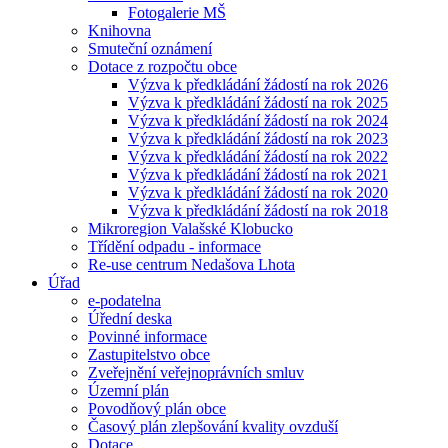
Fotogalerie MŠ
Knihovna
Smuteční oznámení
Dotace z rozpočtu obce
Výzva k předkládání žádostí na rok 2026
Výzva k předkládání žádostí na rok 2025
Výzva k předkládání žádostí na rok 2024
Výzva k předkládání žádostí na rok 2023
Výzva k předkládání žádostí na rok 2022
Výzva k předkládání žádostí na rok 2021
Výzva k předkládání žádostí na rok 2020
Výzva k předkládání žádostí na rok 2018
Mikroregion Valašské Klobucko
Třídění odpadu - informace
Re-use centrum Nedašova Lhota
Úřad
e-podatelna
Úřední deska
Povinné informace
Zastupitelstvo obce
Zveřejnění veřejnoprávních smluv
Územní plán
Povodňový plán obce
Časový plán zlepšování kvality ovzduší
Dotace