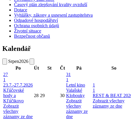
Časový plán zlepšování kvality ovzduší
Dotace
Vyhlášky, zákony a usnesení zastupitelstva
Odpadové hospodářství
Ochrana osobních údajů
Životní situace
Bezpečnost občanů
Kalendář
Srpen
2026
Po
Út
St
Čt
Pá
So
27
31
1
1
23.7.-27.7.2026
Letní kino
1
Kľúčovské
Valašské
1
hody a
28
29
30
Klobouky
REST & BEAT 202
Kľúčikovo
Zobrazit
Zobrazit všechny
Zobrazit
všechny
záznamy ze dne
všechny
záznamy ze
záznamy ze dne
dne