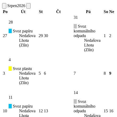
Srpen
2026
Po
Út
St
Čt
Pá
So
Ne
31
28
Svoz
Svoz papíru
komunálního
27
Nedašova
29
30
odpadu
1
2
Lhota
Nedašova
(Zlín)
Lhota
(Zlín)
4
Svoz plastu
3
Nedašova
5
6
7
8
9
Lhota
(Zlín)
14
11
Svoz
Svoz papíru
komunálního
10
Nedašova
12
13
odpadu
15
16
Lhota
Nedašova