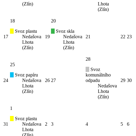
(Zlín)
Lhota
(Zlín)
18
20
Svoz plastu
Svoz skla
17
Nedašova
19
Nedašova
21
22
23
Lhota
Lhota
(Zlín)
(Zlín)
28
25
Svoz
Svoz papíru
komunálního
24
Nedašova
26
27
odpadu
29
30
Lhota
Nedašova
(Zlín)
Lhota
(Zlín)
1
Svoz plastu
31
Nedašova
2
3
4
5
6
Lhota
(Zlín)