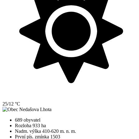
25/12 °C
689 obyvatel
Rozloha 933 ha
Nadm. výška 410-620 m. n. m.
První pís. zmínka 1503