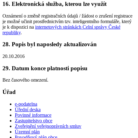
16. Elektronická služba, kterou lze využít
Oznámení o změně registračních údajů / žádost o zrušení registrace
je možné učinit prostřednictvím tzv. inteligentního formuláře, který
je k dispozici na
internetových stránkách Celní správy České
republiky
.
28. Popis byl naposledy aktualizován
20.10.2016
29. Datum konce platnosti popisu
Bez časového omezení.
Úřad
e-podatelna
Úřední deska
Povinné informace
Zastupitelstvo obce
Zveřejnění veřejnoprávních smluv
Územní plán
Povodňový plán obce