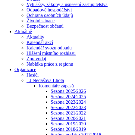
Vyhlášky, zákony a usnesení zastupitelstva
Odpadové hospodářství
Ochrana osobních údajů
Životní situace
Bezpečnost občanů
Aktuálně
Aktuality
Kalendář akcí
Kalendář svozu odpadu
Hlášení místního rozhlasu
Zpravodaj
Nabídka práce z regionu
Organizace
Hasiči
TJ Nedašova Lhota
Komentáře zápasů
Sezona 2025⁄2026
Sezóna 2024⁄2025
Sezóna 2023⁄2024
Sezona 2022⁄2023
Sezona 2021⁄2022
Sezona 2020⁄2021
Sezona 2019⁄2020
Sezóna 2018⁄2019
Sezóna podzim 2017⁄2018