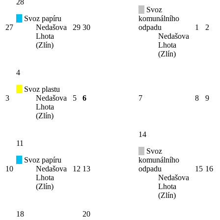
28
Svoz
Svoz papíru
komunálního
27
Nedašova
29
30
odpadu
1
2
Lhota
Nedašova
(Zlín)
Lhota
(Zlín)
4
Svoz plastu
3
Nedašova
5
6
7
8
9
Lhota
(Zlín)
14
11
Svoz
Svoz papíru
komunálního
10
Nedašova
12
13
odpadu
15
16
Lhota
Nedašova
(Zlín)
Lhota
(Zlín)
18
20