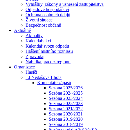
Vyhlášky, zákony a usnesení zastupitelstva
Odpadové hospodářství
Ochrana osobních údajů
Životní situace
Bezpečnost občanů
Aktuálně
Aktuality
Kalendář akcí
Kalendář svozu odpadu
Hlášení místního rozhlasu
Zpravodaj
Nabídka práce z regionu
Organizace
Hasiči
TJ Nedašova Lhota
Komentáře zápasů
Sezona 2025⁄2026
Sezóna 2024⁄2025
Sezóna 2023⁄2024
Sezona 2022⁄2023
Sezona 2021⁄2022
Sezona 2020⁄2021
Sezona 2019⁄2020
Sezóna 2018⁄2019
Sezóna podzim 2017⁄2018