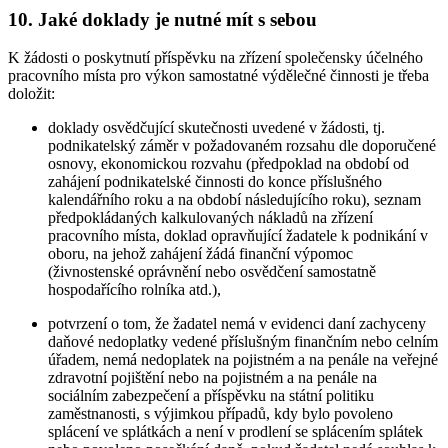
10. Jaké doklady je nutné mít s sebou
K žádosti o poskytnutí příspěvku na zřízení společensky účelného
pracovního místa pro výkon samostatné výdělečné činnosti je třeba
doložit:
doklady osvědčující skutečnosti uvedené v žádosti, tj.
podnikatelský záměr v požadovaném rozsahu dle doporučené
osnovy, ekonomickou rozvahu (předpoklad na období od
zahájení podnikatelské činnosti do konce příslušného
kalendářního roku a na období následujícího roku), seznam
předpokládaných kalkulovaných nákladů na zřízení
pracovního místa, doklad opravňující žadatele k podnikání v
oboru, na jehož zahájení žádá finanční výpomoc
(živnostenské oprávnění nebo osvědčení samostatně
hospodařícího rolníka atd.),
potvrzení o tom, že žadatel nemá v evidenci daní zachyceny
daňové nedoplatky vedené příslušným finančním nebo celním
úřadem, nemá nedoplatek na pojistném a na penále na veřejné
zdravotní pojištění nebo na pojistném a na penále na
sociálním zabezpečení a příspěvku na státní politiku
zaměstnanosti, s výjimkou případů, kdy bylo povoleno
splácení ve splátkách a není v prodlení se splácením splátek