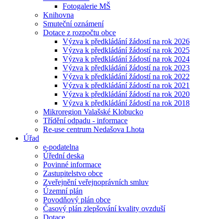
Fotogalerie MŠ
Knihovna
Smuteční oznámení
Dotace z rozpočtu obce
Výzva k předkládání žádostí na rok 2026
Výzva k předkládání žádostí na rok 2025
Výzva k předkládání žádostí na rok 2024
Výzva k předkládání žádostí na rok 2023
Výzva k předkládání žádostí na rok 2022
Výzva k předkládání žádostí na rok 2021
Výzva k předkládání žádostí na rok 2020
Výzva k předkládání žádostí na rok 2018
Mikroregion Valašské Klobucko
Třídění odpadu - informace
Re-use centrum Nedašova Lhota
Úřad
e-podatelna
Úřední deska
Povinné informace
Zastupitelstvo obce
Zveřejnění veřejnoprávních smluv
Územní plán
Povodňový plán obce
Časový plán zlepšování kvality ovzduší
Dotace