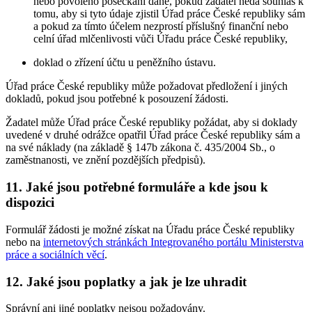
nebo povoleno posečkání daně, pokud žadatel nedá souhlas k
tomu, aby si tyto údaje zjistil Úřad práce České republiky sám
a pokud za tímto účelem nezprostí příslušný finanční nebo
celní úřad mlčenlivosti vůči Úřadu práce České republiky,
doklad o zřízení účtu u peněžního ústavu.
Úřad práce České republiky může požadovat předložení i jiných
dokladů, pokud jsou potřebné k posouzení žádosti.
Žadatel může Úřad práce České republiky požádat, aby si doklady
uvedené v druhé odrážce opatřil Úřad práce České republiky sám a
na své náklady (na základě § 147b zákona č. 435/2004 Sb., o
zaměstnanosti, ve znění pozdějších předpisů).
11. Jaké jsou potřebné formuláře a kde jsou k
dispozici
Formulář žádosti je možné získat na Úřadu práce České republiky
nebo na
internetových stránkách Integrovaného portálu Ministerstva
práce a sociálních věcí
.
12. Jaké jsou poplatky a jak je lze uhradit
Správní ani jiné poplatky nejsou požadovány.