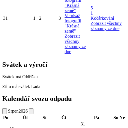
fotografií
"Krásná
5
země"
1
Vernisáž
31
1
2
3
Kočárkování
fotografií
Zobrazit všechny
"Krásná
záznamy ze dne
země"
Zobrazit
všechny
záznamy ze
dne
Svátek a výročí
Svátek má
Oldřiška
Zítra má svátek
Lada
Kalendář svozu odpadu
Srpen
2026
Po
Út
St
Čt
Pá
So
Ne
31