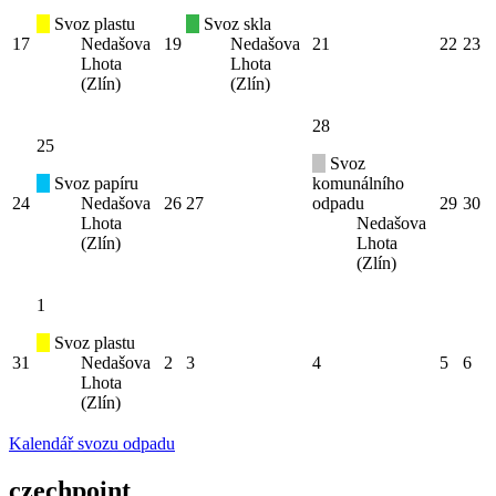
Svoz plastu
Svoz skla
17
Nedašova
19
Nedašova
21
22
23
Lhota
Lhota
(Zlín)
(Zlín)
28
25
Svoz
Svoz papíru
komunálního
24
Nedašova
26
27
odpadu
29
30
Lhota
Nedašova
(Zlín)
Lhota
(Zlín)
1
Svoz plastu
31
Nedašova
2
3
4
5
6
Lhota
(Zlín)
Kalendář svozu odpadu
czechpoint