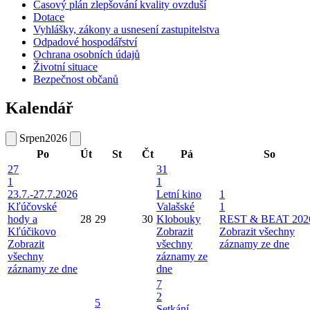
Časový plán zlepšování kvality ovzduší
Dotace
Vyhlášky, zákony a usnesení zastupitelstva
Odpadové hospodářství
Ochrana osobních údajů
Životní situace
Bezpečnost občanů
Kalendář
Srpen
2026
Po
Út
St
Čt
Pá
So
27
31
1
1
23.7.-27.7.2026
Letní kino
1
Kľúčovské
Valašské
1
hody a
28
29
30
Klobouky
REST & BEAT 202
Kľúčikovo
Zobrazit
Zobrazit všechny
Zobrazit
všechny
záznamy ze dne
všechny
záznamy ze
záznamy ze dne
dne
7
2
5
Setkání