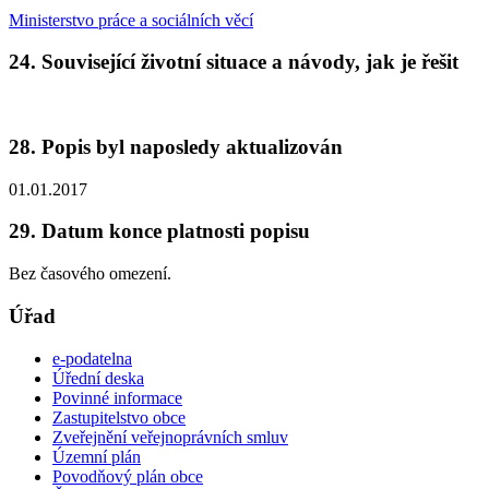
Ministerstvo práce a sociálních věcí
24. Související životní situace a návody, jak je řešit
28. Popis byl naposledy aktualizován
01.01.2017
29. Datum konce platnosti popisu
Bez časového omezení.
Úřad
e-podatelna
Úřední deska
Povinné informace
Zastupitelstvo obce
Zveřejnění veřejnoprávních smluv
Územní plán
Povodňový plán obce