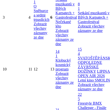
1
muzikantů v
8
O
Bílých
1
Sněhurce
Karpatech +
Setkání muzikantů v
a sedmi
3
4
6
Gastrofestival
Bílých Karpatech +
trpaslících
Nečekané
Gastrofestival
Zobrazit
léto
Zobrazit všechny
všechny
Zobrazit
záznamy ze dne
záznamy
všechny
ze dne
záznamy ze
dne
15
14
4
1
SVATOŠTĚPÁNS
Klobucký
ODPOLEDNE
kosmický
ZÁVRŠSKÉ
10
11
12
13
program
DOŽÍNKY
LIPINA
Zobrazit
OPEN AIR 2026
všechny
Letní kino SMOLI
záznamy ze
Zobrazit všechny
dne
záznamy ze dne
22
5
Freestyle BMX
Challenge - Finále
21