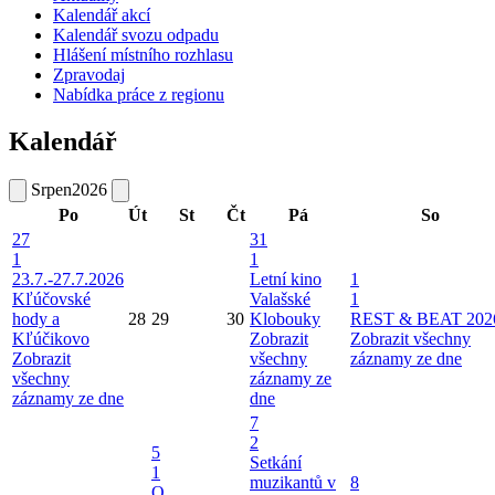
Kalendář akcí
Kalendář svozu odpadu
Hlášení místního rozhlasu
Zpravodaj
Nabídka práce z regionu
Kalendář
Srpen
2026
Po
Út
St
Čt
Pá
So
27
31
1
1
23.7.-27.7.2026
Letní kino
1
Kľúčovské
Valašské
1
hody a
28
29
30
Klobouky
REST & BEAT 202
Kľúčikovo
Zobrazit
Zobrazit všechny
Zobrazit
všechny
záznamy ze dne
všechny
záznamy ze
záznamy ze dne
dne
7
2
5
Setkání
1
muzikantů v
8
O