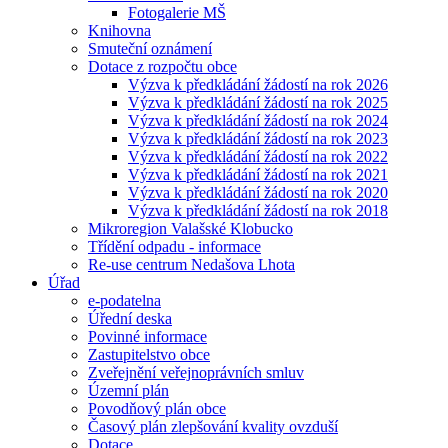
Fotogalerie MŠ
Knihovna
Smuteční oznámení
Dotace z rozpočtu obce
Výzva k předkládání žádostí na rok 2026
Výzva k předkládání žádostí na rok 2025
Výzva k předkládání žádostí na rok 2024
Výzva k předkládání žádostí na rok 2023
Výzva k předkládání žádostí na rok 2022
Výzva k předkládání žádostí na rok 2021
Výzva k předkládání žádostí na rok 2020
Výzva k předkládání žádostí na rok 2018
Mikroregion Valašské Klobucko
Třídění odpadu - informace
Re-use centrum Nedašova Lhota
Úřad
e-podatelna
Úřední deska
Povinné informace
Zastupitelstvo obce
Zveřejnění veřejnoprávních smluv
Územní plán
Povodňový plán obce
Časový plán zlepšování kvality ovzduší
Dotace