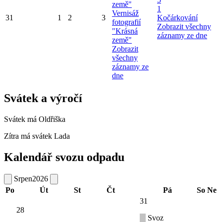
země"
1
Vernisáž
31
1
2
3
Kočárkování
fotografií
Zobrazit všechny
"Krásná
záznamy ze dne
země"
Zobrazit
všechny
záznamy ze
dne
Svátek a výročí
Svátek má
Oldřiška
Zítra má svátek
Lada
Kalendář svozu odpadu
Srpen
2026
Po
Út
St
Čt
Pá
So
Ne
31
28
Svoz