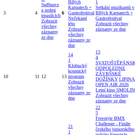
Bílých
1
Sněhurce
Karpatech +
Setkání muzikantů v
a sedmi
3
4
6
Gastrofestival
Bílých Karpatech +
trpaslících
Nečekané
Gastrofestival
Zobrazit
léto
Zobrazit všechny
všechny
Zobrazit
záznamy ze dne
záznamy
všechny
ze dne
záznamy ze
dne
15
14
4
1
SVATOŠTĚPÁNS
Klobucký
ODPOLEDNE
kosmický
ZÁVRŠSKÉ
10
11
12
13
program
DOŽÍNKY
LIPINA
Zobrazit
OPEN AIR 2026
všechny
Letní kino SMOLI
záznamy ze
Zobrazit všechny
dne
záznamy ze dne
22
5
Freestyle BMX
Challenge - Finále
21
českého juniorského
1
poháru
Freestyle