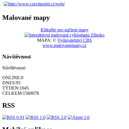
Malované mapy
Klikněte pro načtení mapy
MAPA: ©
Vydavatelství CBS
www.malovanemapy.cz
Návštěvnost
Návštěvnost:
ONLINE:
0
DNES:
95
TÝDEN:
1045
CELKEM:
1560078
RSS