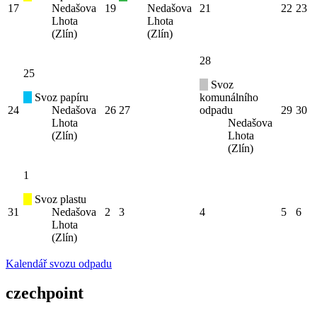
17
Nedašova
19
Nedašova
21
22
23
Lhota
Lhota
(Zlín)
(Zlín)
28
25
Svoz
Svoz papíru
komunálního
24
Nedašova
26
27
odpadu
29
30
Lhota
Nedašova
(Zlín)
Lhota
(Zlín)
1
Svoz plastu
31
Nedašova
2
3
4
5
6
Lhota
(Zlín)
Kalendář svozu odpadu
czechpoint