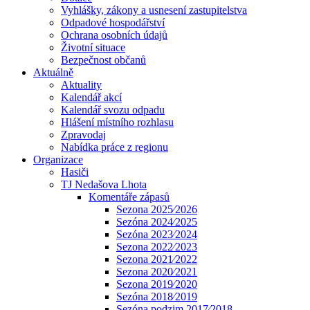
Vyhlášky, zákony a usnesení zastupitelstva
Odpadové hospodářství
Ochrana osobních údajů
Životní situace
Bezpečnost občanů
Aktuálně
Aktuality
Kalendář akcí
Kalendář svozu odpadu
Hlášení místního rozhlasu
Zpravodaj
Nabídka práce z regionu
Organizace
Hasiči
TJ Nedašova Lhota
Komentáře zápasů
Sezona 2025⁄2026
Sezóna 2024⁄2025
Sezóna 2023⁄2024
Sezona 2022⁄2023
Sezona 2021⁄2022
Sezona 2020⁄2021
Sezona 2019⁄2020
Sezóna 2018⁄2019
Sezóna podzim 2017⁄2018