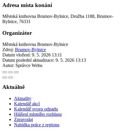
Adresa místa konání
Městská knihovna Brumov-Bylnice, Družba 1188, Brumov-
Bylnice, 76331
Organizátor
Městská knihovna Brumov-Bylnice
Zdroj:
Brumov-Bylnice
Datum vložení:
9. 5. 2026 13:11
Datum poslední aktualizace:
9. 5. 2026 13:13
Autor:
Správce Webu
Aktuálně
Aktuality
Kalendář akcí
Kalendář svozu odpadu
Hlášení místního rozhlasu
Zpravodaj
Nabídka práce z regionu