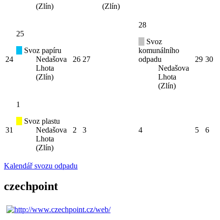
(Zlín)
(Zlín)
28
25
Svoz
Svoz papíru
komunálního
24
Nedašova
26
27
odpadu
29
30
Lhota
Nedašova
(Zlín)
Lhota
(Zlín)
1
Svoz plastu
31
Nedašova
2
3
4
5
6
Lhota
(Zlín)
Kalendář svozu odpadu
czechpoint