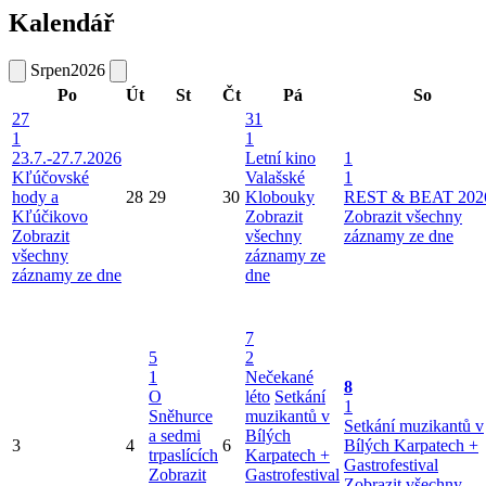
Kalendář
Srpen
2026
Po
Út
St
Čt
Pá
So
27
31
1
1
23.7.-27.7.2026
Letní kino
1
Kľúčovské
Valašské
1
hody a
28
29
30
Klobouky
REST & BEAT 202
Kľúčikovo
Zobrazit
Zobrazit všechny
Zobrazit
všechny
záznamy ze dne
všechny
záznamy ze
záznamy ze dne
dne
7
5
2
1
Nečekané
8
O
léto
Setkání
1
Sněhurce
muzikantů v
Setkání muzikantů v
a sedmi
Bílých
3
4
6
Bílých Karpatech +
trpaslících
Karpatech +
Gastrofestival
Zobrazit
Gastrofestival
Zobrazit všechny