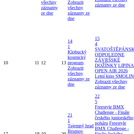
všechny
Zobrazit
záznamy ze dne
záznamy
všechny
ze dne
záznamy ze
dne
15
14
4
1
SVATOŠTĚPÁNS
Klobucký
ODPOLEDNE
kosmický
ZÁVRŠSKÉ
10
11
12
13
program
DOŽÍNKY
LIPINA
Zobrazit
OPEN AIR 2026
všechny
Letní kino SMOLI
záznamy ze
Zobrazit všechny
dne
záznamy ze dne
22
5
Freestyle BMX
Challenge - Finále
21
českého juniorského
1
poháru
Freestyle
Tajemný hrad
BMX Challenge -
Brumov
17
18
19
20
Finále českého